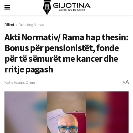
Fillimi
Breaking Views
Akti Normativ/ Rama hap thesin:
Bonus për pensionistët, fonde
për të sëmurët me kancer dhe
rritje pagash
A
Kohë leximi: 2 min
A