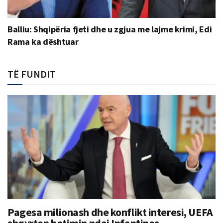
Balliu: Shqipëria fjeti dhe u zgjua me lajme krimi, Edi
Rama ka dështuar
TË FUNDIT
Pagesa milionash dhe konflikt interesi, UEFA