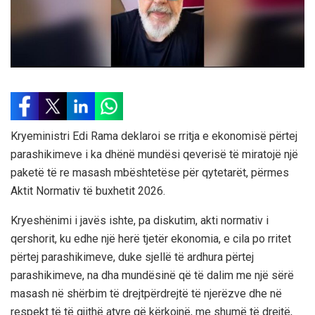
Kryeministri Edi Rama deklaroi se rritja e ekonomisë përtej
parashikimeve i ka dhënë mundësi qeverisë të miratojë një
paketë të re masash mbështetëse për qytetarët, përmes
Aktit Normativ të buxhetit 2026.
Kryeshënimi i javës ishte, pa diskutim, akti normativ i
qershorit, ku edhe një herë tjetër ekonomia, e cila po rritet
përtej parashikimeve, duke sjellë të ardhura përtej
parashikimeve, na dha mundësinë që të dalim me një sërë
masash në shërbim të drejtpërdrejtë të njerëzve dhe në
respekt të të gjithë atyre që kërkojnë, me shumë të drejtë,