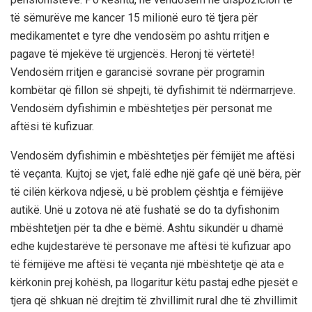
të sëmurëve me kancer 15 milionë euro të tjera për
medikamentet e tyre dhe vendosëm po ashtu rritjen e
pagave të mjekëve të urgjencës. Heronj të vërtetë!
Vendosëm rritjen e garancisë sovrane për programin
kombëtar që fillon së shpejti, të dyfishimit të ndërmarrjeve.
Vendosëm dyfishimin e mbështetjes për personat me
aftësi të kufizuar.
Vendosëm dyfishimin e mbështetjes për fëmijët me aftësi
të veçanta. Kujtoj se vjet, falë edhe një gafe që unë bëra, për
të cilën kërkova ndjesë, u bë problem çështja e fëmijëve
autikë. Unë u zotova në atë fushatë se do ta dyfishonim
mbështetjen për ta dhe e bëmë. Ashtu sikundër u dhamë
edhe kujdestarëve të personave me aftësi të kufizuar apo
të fëmijëve me aftësi të veçanta një mbështetje që ata e
kërkonin prej kohësh, pa llogaritur këtu pastaj edhe pjesët e
tjera që shkuan në drejtim të zhvillimit rural dhe të zhvillimit