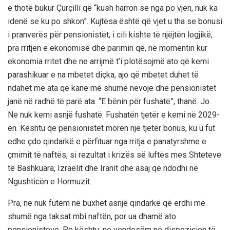
e thotë bukur Çurçilli që “kush harron se nga po vjen, nuk ka
idenë se ku po shkon”. Kujtesa është që vjet u tha se bonusi
i pranverës për pensionistët, i cili kishte të njëjtën logjikë,
pra rritjen e ekonomisë dhe parimin që, në momentin kur
ekonomia rritet dhe ne arrijmë t’i plotësojmë ato që kemi
parashikuar e na mbetet diçka, ajo që mbetet duhet të
ndahet me ata që kanë më shumë nevojë dhe pensionistët
janë në radhë të parë ata. “E bënin për fushatë”, thanë. Jo.
Ne nuk kemi asnjë fushatë. Fushatën tjetër e kemi në 2029-
ën. Kështu që pensionistët morën një tjetër bonus, ku u fut
edhe çdo qindarkë e përfituar nga rritja e panatyrshme e
çmimit të naftës, si rezultat i krizës së luftës mes Shteteve
të Bashkuara, Izraelit dhe Iranit dhe asaj që ndodhi në
Ngushticën e Hormuzit.
Pra, ne nuk futëm në buxhet asnjë qindarkë që erdhi më
shumë nga taksat mbi naftën, por ua dhamë ato
pensionistëve. Po kështu, ne vendosëm në dispozicion të