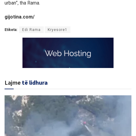
urban”, tha Rama.
gijotina.com/
Etiketa:
Edi Rama
Kryesore1
Lajme
të lidhura