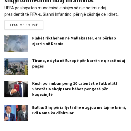
shqyrton hetimin ndaj Infantinos
UEFA po shqyrton mundësinë e nisjes së një hetimi ndaj
presidentit të FIFA-s, Gianni Infantino, për një çështje që lidhet...
LEXO MË SHUMË
Flakët rikthehen në Mallakastër, era përhap
zjarrin në Drenie
Tirana, e dyta në Europë për barrën e qirasë ndaj
pagës
Kush po i mban peng 10 talentet e futbollit?
Shtetësia shqiptare bëhet pengesë për
kuqezinjtë
Balliu: Shqipëria fjeti dhe u zgjua me lajme krimi,
Edi Rama ka dështuar