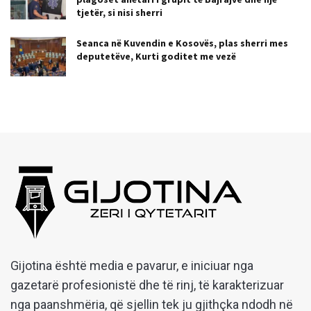
tjetër, si nisi sherri
Seanca në Kuvendin e Kosovës, plas sherri mes
deputetëve, Kurti goditet me vezë
Gijotina është media e pavarur, e iniciuar nga
gazetarë profesionistë dhe të rinj, të karakterizuar
nga paanshmëria, që sjellin tek ju gjithçka ndodh në