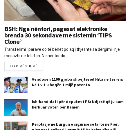
BSH: Nga nëntori, pagesat elektronike
brenda 30 sekondave me sistemin ‘TIPS
Clone’
Transferimi i parave do të bëhet po aq i thjeshtë sa dërgimi i një
mesazhi në telefon. Në nëntor do...
LEXO MË SHUMË
Vendosen 1100 gjoba shpejtësie! Hita në terren:
Në 1 vit u hoqën 1 mijë patenta
Ish-kandidati për deputet i PS: Ndjesë që ju kam
kërkuar votën për Ramën
Përplasje në burgun e sigurisë së lartë në Fier,
plagoset anëtari i grupit të Bajrajve dhe një