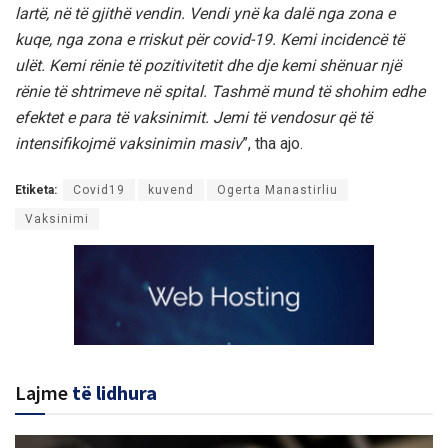
lartë, në të gjithë vendin. Vendi ynë ka dalë nga zona e
kuqe, nga zona e rriskut për covid-19. Kemi incidencë të
ulët. Kemi rënie të pozitivitetit dhe dje kemi shënuar një
rënie të shtrimeve në spital. Tashmë mund të shohim edhe
efektet e para të vaksinimit. Jemi të vendosur që të
intensifikojmë vaksinimin masiv
”, tha ajo.
Etiketa:
Covid19
kuvend
Ogerta Manastirliu
Vaksinimi
Lajme
të lidhura