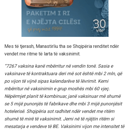
Mes të tjerash, Manastirliu tha se Shqipëria renditet ndër
vendet me ritme të larta të vaksinimit.
“7267 vaksina kanë mbërritur në vendin tonë. Sasia e
vaksinave të kontraktuara deri më sot është mbi 2 mln, që
po vijon të vijnë sipas kalendarëve të lëvrimit. Kemi
mbërritur në vaksinimin e grup moshës mbi 60 vjeç.
Nëpërmjet planit të kombinuar, janë vaksinuar më shumë
se 5 mijë punonjës të fabrikave dhe mbi 3 mijë punonjësit
hotelerisë. Shqipëria sot radhitet ndër vendet me ritëm
shumë të mirë të vaksinimit. Jemi në të njëjtin ritëm si
mesatarja e vendeve të BE. Vaksinimi vijon me intensitet të