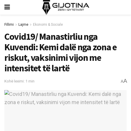
Fillimi
Lajme
Ekonomi & Sociale
Covid19/ Manastirliu nga
Kuvendi: Kemi dalë nga zona e
riskut, vaksinimi vijon me
intensitet të lartë
A
Kohë leximi: 1 min
A