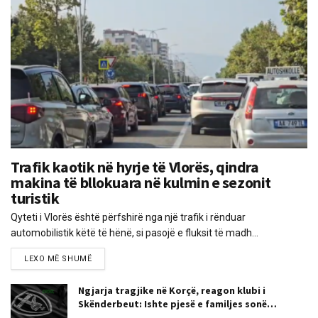
Trafik kaotik në hyrje të Vlorës, qindra
makina të bllokuara në kulmin e sezonit
turistik
Qyteti i Vlorës është përfshirë nga një trafik i rënduar
automobilistik këtë të hënë, si pasojë e fluksit të madh...
LEXO MË SHUMË
Ngjarja tragjike në Korçë, reagon klubi i
Skënderbeut: Ishte pjesë e familjes sonë…