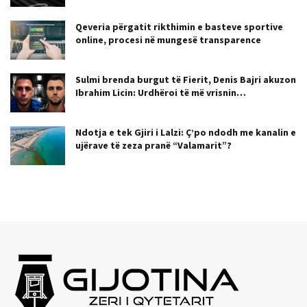
Qeveria përgatit rikthimin e basteve sportive
online, procesi në mungesë transparence
Sulmi brenda burgut të Fierit, Denis Bajri akuzon
Ibrahim Licin: Urdhëroi të më vrisnin…
Ndotja e tek Gjiri i Lalzi: Ç’po ndodh me kanalin e
ujërave të zeza pranë “Valamarit”?