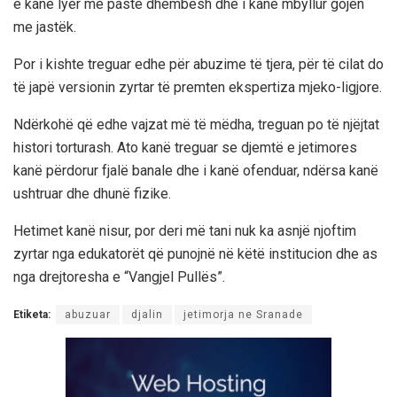
e kanë lyer me pastë dhëmbësh dhe i kanë mbyllur gojën
me jastëk.
Por i kishte treguar edhe për abuzime të tjera, për të cilat do
të japë versionin zyrtar të premten ekspertiza mjeko-ligjore.
Ndërkohë që edhe vajzat më të mëdha, treguan po të njëjtat
histori torturash. Ato kanë treguar se djemtë e jetimores
kanë përdorur fjalë banale dhe i kanë ofenduar, ndërsa kanë
ushtruar dhe dhunë fizike.
Hetimet kanë nisur, por deri më tani nuk ka asnjë njoftim
zyrtar nga edukatorët që punojnë në këtë institucion dhe as
nga drejtoresha e “Vangjel Pullës”.
Etiketa:
abuzuar
djalin
jetimorja ne Sranade