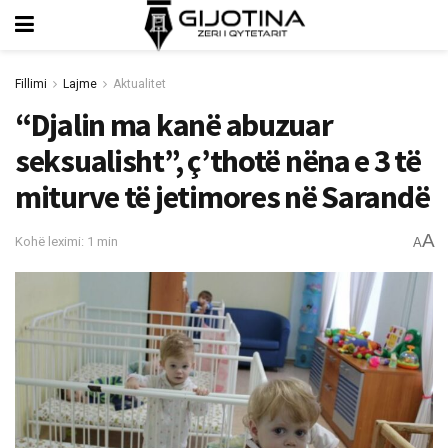
Fillimi
Lajme
Aktualitet
“Djalin ma kanë abuzuar
seksualisht”, ç’thotë nëna e 3 të
miturve të jetimores në Sarandë
A
Kohë leximi: 1 min
A