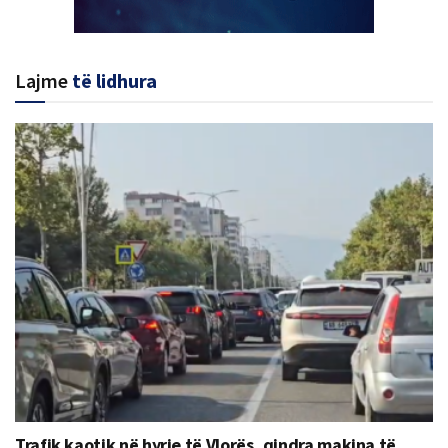
Lajme
të lidhura
Trafik kaotik në hyrje të Vlorës, qindra makina të