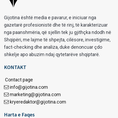
Gijotina është media e pavarur, e iniciuar nga
gazetarë profesionistë dhe të rinj, të karakterizuar
nga paanshmëria, që sjellin tek ju gjithçka ndodh në
Shqipëri, me lajme të shpejta, cilësore, investigime,
fact-checking dhe analiza, duke denoncuar çdo
shkelje apo abuzim ndaj qytetarëve shqiptarë.
KONTAKT
Contact page
info@gijotina.com
marketing@gijotina.com
kryeredaktor@gijotina.com
Harta e Faqes