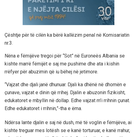
Çështje për të cilën ka bërë kallëzim penal në Komisariatin
nr.3.
Nëna e fëmijëve tregoi për “Sot” në Euroneës Albania se
kishte marrë fëmijët e saj me pushime dhe ata i kishin
rrëfyer për abuzimin që iu bëhej në jetimore.
“Vajzat dhe djali janë dhunuar. Djali ka dhënë në dhomën e
çunave, vajzat e dinin që rrihej. Djalin e abuzonin fizikisht,
edukatoret e mbyllin në dollap. Edhe vajzat m’i rrihnin çunat.
Edhe edukatoret i rrihnin,”-tha e ëma.
Ndërsa lante djalin e saj në dush, më të voglin e fëmijëve, ai
kishte treguar mes lotësh se e kanë torturuar, e kanë rrahur,