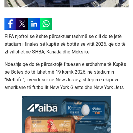
FIFA njoftoi se është përcaktuar tashmë se cili do të jetë
stadium i finales së kupës së botës se vitit 2026, që do të
zhvillohet në SHBA, Kanada dhe Meksikë.
Ndeshja që do të përcaktojë fituesen e ardhshme të Kupës
së Botës do të luhet më 19 korrik 2026, në stadiumin
“MetLife”, i vendosur në New Jersey, shtëpia e ekipeve
amerikane të futbollit New York Giants dhe New York Jets.