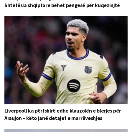
Shtetësia shqiptare bëhet pengesë për kuqezinjtë
Liverpooli ka përfshirë edhe klauzolën e blerjes për
Araujon – këto janë detajet e marrëveshjes