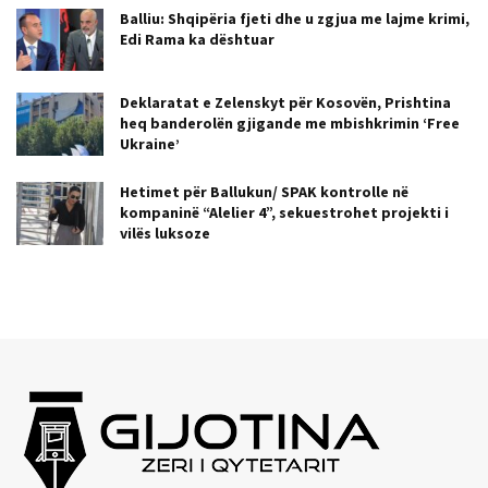
Balliu: Shqipëria fjeti dhe u zgjua me lajme krimi,
Edi Rama ka dështuar
Deklaratat e Zelenskyt për Kosovën, Prishtina
heq banderolën gjigande me mbishkrimin ‘Free
Ukraine’
Hetimet për Ballukun/ SPAK kontrolle në
kompaninë “Alelier 4”, sekuestrohet projekti i
vilës luksoze