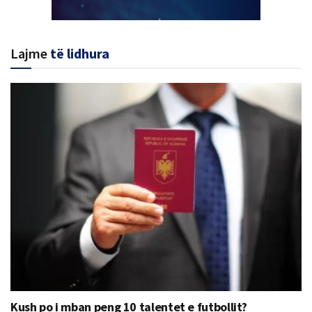
Lajme
të lidhura
Kush po i mban peng 10 talentet e futbollit?