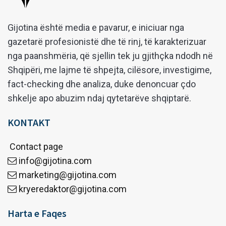
Gijotina është media e pavarur, e iniciuar nga
gazetarë profesionistë dhe të rinj, të karakterizuar
nga paanshmëria, që sjellin tek ju gjithçka ndodh në
Shqipëri, me lajme të shpejta, cilësore, investigime,
fact-checking dhe analiza, duke denoncuar çdo
shkelje apo abuzim ndaj qytetarëve shqiptarë.
KONTAKT
Contact page
info@gijotina.com
marketing@gijotina.com
kryeredaktor@gijotina.com
Harta e Faqes