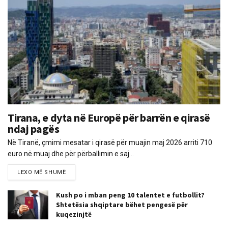
Tirana, e dyta në Europë për barrën e qirasë
ndaj pagës
Në Tiranë, çmimi mesatar i qirasë për muajin maj 2026 arriti 710
euro në muaj dhe për përballimin e saj...
LEXO MË SHUMË
Kush po i mban peng 10 talentet e futbollit?
Shtetësia shqiptare bëhet pengesë për
kuqezinjtë