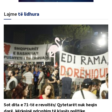
Lajme
të lidhura
Sot dita e 71-të e revoltës/ Qytetarët nuk heqin
dorë, kërkojnë ndryshim të klasës politike