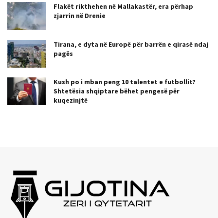
Flakët rikthehen në Mallakastër, era përhap
zjarrin në Drenie
Tirana, e dyta në Europë për barrën e qirasë ndaj
pagës
Kush po i mban peng 10 talentet e futbollit?
Shtetësia shqiptare bëhet pengesë për
kuqezinjtë