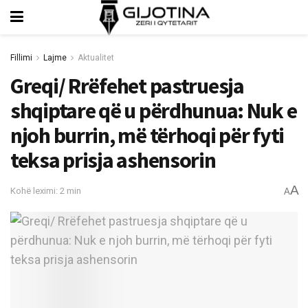
Fillimi
Lajme
Aktualitet
Greqi/ Rrëfehet pastruesja
shqiptare që u përdhunua: Nuk e
njoh burrin, më tërhoqi për fyti
teksa prisja ashensorin
A
Kohë leximi: 2 min
A