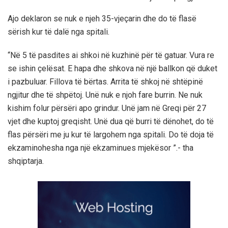
Ajo deklaron se nuk e njeh 35-vjeçarin dhe do të flasë
sërish kur të dalë nga spitali.
“Në 5 të pasdites ai shkoi në kuzhinë për të gatuar. Vura re
se ishin çelësat. E hapa dhe shkova në një ballkon që duket
i pazbuluar. Fillova të bërtas. Arrita të shkoj në shtëpinë
ngjitur dhe të shpëtoj. Unë nuk e njoh fare burrin. Ne nuk
kishim folur përsëri apo grindur. Unë jam në Greqi për 27
vjet dhe kuptoj greqisht. Unë dua që burri të dënohet, do të
flas përsëri me ju kur të largohem nga spitali. Do të doja të
ekzaminohesha nga një ekzaminues mjekësor ”.- tha
shqiptarja.