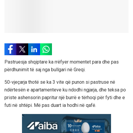
Pastruesja shqiptare ka rrëfyer momentet para dhe pas
përdhunimit të saj nga bullgari në Greqi.
50-vjeçarja thotë se ka 3 vite që punon si pastruse në
ndërtesën e apartamenteve ku ndodhi ngjarja, dhe teksa po
priste ashensorin papritur një burrë e tërhoqi për fyti dhe e
futi në shtëpi. Më pas duart ia hodhi në qafë.