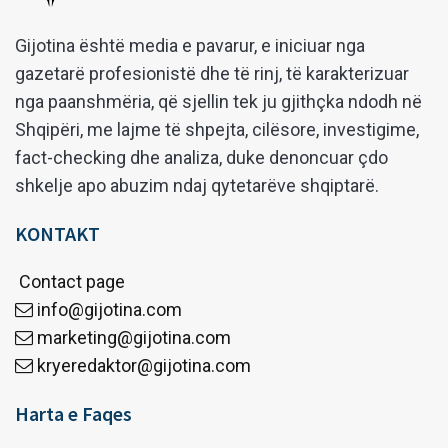
Gijotina është media e pavarur, e iniciuar nga
gazetarë profesionistë dhe të rinj, të karakterizuar
nga paanshmëria, që sjellin tek ju gjithçka ndodh në
Shqipëri, me lajme të shpejta, cilësore, investigime,
fact-checking dhe analiza, duke denoncuar çdo
shkelje apo abuzim ndaj qytetarëve shqiptarë.
KONTAKT
Contact page
info@gijotina.com
marketing@gijotina.com
kryeredaktor@gijotina.com
Harta e Faqes