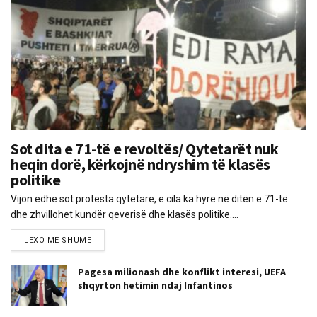
Sot dita e 71-të e revoltës/ Qytetarët nuk
heqin dorë, kërkojnë ndryshim të klasës
politike
Vijon edhe sot protesta qytetare, e cila ka hyrë në ditën e 71-të
dhe zhvillohet kundër qeverisë dhe klasës politike....
LEXO MË SHUMË
Pagesa milionash dhe konflikt interesi, UEFA
shqyrton hetimin ndaj Infantinos