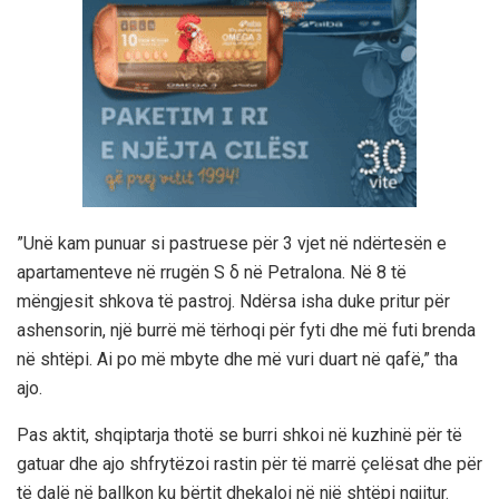
”Unë kam punuar si pastruese për 3 vjet në ndërtesën e
apartamenteve në rrugën S δ në Petralona. Në 8 të
mëngjesit shkova të pastroj. Ndërsa isha duke pritur për
ashensorin, një burrë më tërhoqi për fyti dhe më futi brenda
në shtëpi. Ai po më mbyte dhe më vuri duart në qafë,” tha
ajo.
Pas aktit, shqiptarja thotë se burri shkoi në kuzhinë për të
gatuar dhe ajo shfrytëzoi rastin për të marrë çelësat dhe për
të dalë në ballkon ku bërtit dhekaloi në një shtëpi ngjitur.