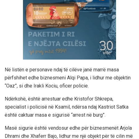
Në listën e personave ndaj të cilëve janë marrë masa
përfshihet edhe biznesmeni Alqi Papa, i lidhur me objektin
“Oaz”, si dhe Irakli Kociu, oficer policie.
Ndërkohë, është arrestuar edhe Kristofor Shkrepa,
specialist i policisë në Ksamil, ndërsa ndaj Kastriot Satka
është caktuar masa e sigurisë “arrest në burg”.
Masë sigurie është vendosur edhe për biznesmenët Arjola
Dhrami dhe Xhaferr Bajo, lidhur me një objekt për të cilin më