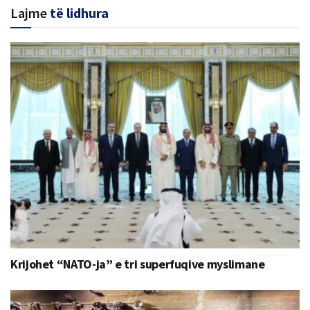
Lajme
të lidhura
Krijohet “NATO-ja” e tri superfuqive myslimane