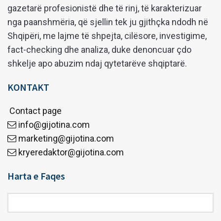
gazetarë profesionistë dhe të rinj, të karakterizuar
nga paanshmëria, që sjellin tek ju gjithçka ndodh në
Shqipëri, me lajme të shpejta, cilësore, investigime,
fact-checking dhe analiza, duke denoncuar çdo
shkelje apo abuzim ndaj qytetarëve shqiptarë.
KONTAKT
Contact page
info@gijotina.com
marketing@gijotina.com
kryeredaktor@gijotina.com
Harta e Faqes
Harta
e