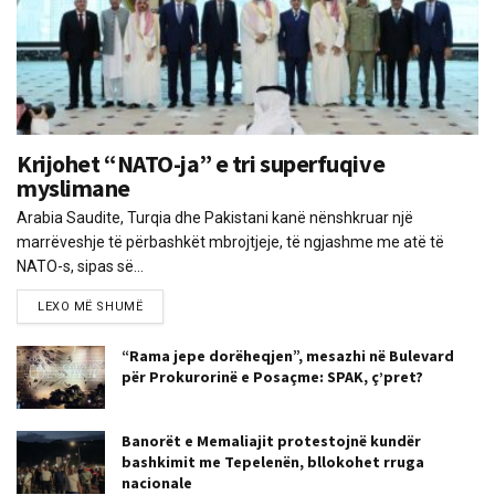
Krijohet “NATO-ja” e tri superfuqive
myslimane
Arabia Saudite, Turqia dhe Pakistani kanë nënshkruar një
marrëveshje të përbashkët mbrojtjeje, të ngjashme me atë të
NATO-s, sipas së...
LEXO MË SHUMË
“Rama jepe dorëheqjen”, mesazhi në Bulevard
për Prokurorinë e Posaçme: SPAK, ç’pret?
Banorët e Memaliajit protestojnë kundër
bashkimit me Tepelenën, bllokohet rruga
nacionale