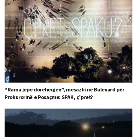
“Rama jepe dorëheqjen”, mesazhi në Bulevard për
Prokurorinë e Posaçme: SPAK, ç’pret?