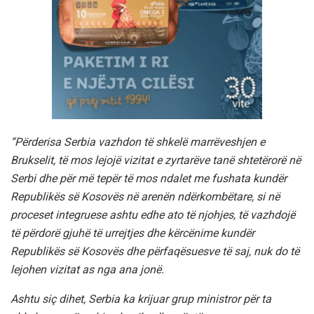
“Përderisa Serbia vazhdon të shkelë marrëveshjen e
Brukselit, të mos lejojë vizitat e zyrtarëve tanë shtetërorë në
Serbi dhe për më tepër të mos ndalet me fushata kundër
Republikës së Kosovës në arenën ndërkombëtare, si në
proceset integruese ashtu edhe ato të njohjes, të vazhdojë
të përdorë gjuhë të urrejtjes dhe kërcënime kundër
Republikës së Kosovës dhe përfaqësuesve të saj, nuk do të
lejohen vizitat as nga ana jonë.
Ashtu siç dihet, Serbia ka krijuar grup ministror për ta