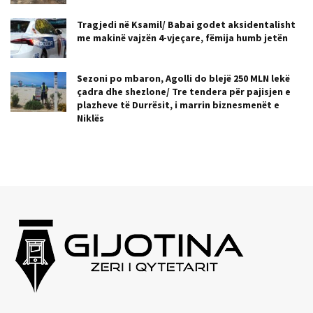
Tragjedi në Ksamil/ Babai godet aksidentalisht
me makinë vajzën 4-vjeçare, fëmija humb jetën
Sezoni po mbaron, Agolli do blejë 250 MLN lekë
çadra dhe shezlone/ Tre tendera për pajisjen e
plazheve të Durrësit, i marrin biznesmenët e
Niklës