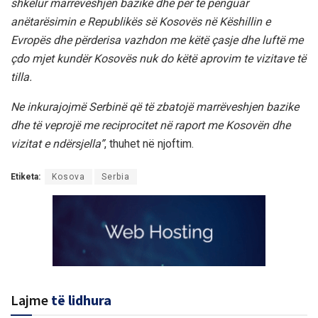
shkelur marrëveshjen bazike dhe për të penguar
anëtarësimin e Republikës së Kosovës në Këshillin e
Evropës dhe përderisa vazhdon me këtë çasje dhe luftë me
çdo mjet kundër Kosovës nuk do këtë aprovim te vizitave të
tilla.
Ne inkurajojmë Serbinë që të zbatojë marrëveshjen bazike
dhe të veprojë me reciprocitet në raport me Kosovën dhe
vizitat e ndërsjella”
, thuhet në njoftim.
Etiketa:
Kosova
Serbia
Lajme
të lidhura