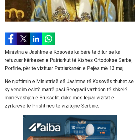
Ministria e Jashtme e Kosovës ka bërë të ditur se ka
refuzuar kërkesën e Patriarkut tё Kishёs Ortodokse Serbe,
Porfirie, për të vizituar Patriarkanën e Pejës më 13 maj.
Në njoftimin e Ministrisë së Jashtme të Kosovës thuhet se
ky vendim është marrë pasi Beogradi vazhdon të shkelë
marrëveshjen e Brukselit, duke mos lejuar vizitat e
zyrtarëve të Prishtinës të vizitojnë Serbinë.