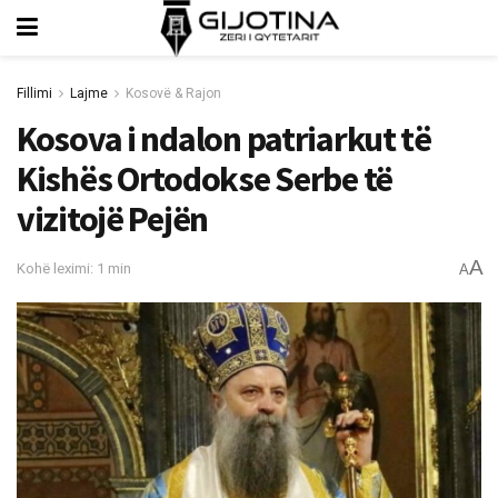
Fillimi
Lajme
Kosovë & Rajon
Kosova i ndalon patriarkut tё
Kishёs Ortodokse Serbe të
vizitojë Pejën
A
Kohë leximi: 1 min
A