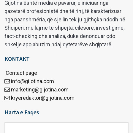
Gijotina është media e pavarur, e iniciuar nga
gazetarë profesionistë dhe të rinj, të karakterizuar
nga paanshmëria, që sjellin tek ju gjithçka ndodh në
Shqipëri, me lajme të shpejta, cilësore, investigime,
fact-checking dhe analiza, duke denoncuar çdo
shkelje apo abuzim ndaj qytetarëve shqiptarë.
KONTAKT
Contact page
info@gijotina.com
marketing@gijotina.com
kryeredaktor@gijotina.com
Harta e Faqes
Harta