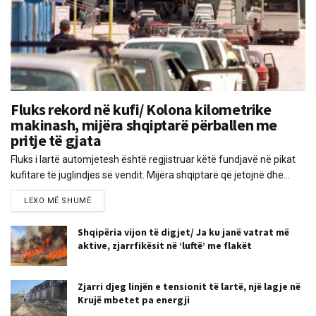
Fluks rekord në kufi/ Kolona kilometrike
makinash, mijëra shqiptarë përballen me
pritje të gjata
Fluks i lartë automjetesh është regjistruar këtë fundjavë në pikat
kufitare të juglindjes së vendit. Mijëra shqiptarë që jetojnë dhe...
LEXO MË SHUMË
Shqipëria vijon të digjet/ Ja ku janë vatrat më
aktive, zjarrfikësit në ‘luftë’ me flakët
Zjarri djeg linjën e tensionit të lartë, një lagje në
Krujë mbetet pa energji