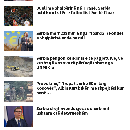
Dueli me Shqipërinë në Tiranë, Serbia
publikon listën e futbollistëve të ftuar
Serbia merr 228 mln € nga “Ipard 3″/ Fondet
e Shqipërisë ende pezull
Serbia pengon kërkimin e të pagjeturve, vë
kusht që Kosova të përfaqësohet nga
UNMIK-u
Provokimi/ “Trupat serbe 50 m larg
Kosovës”, Albin Kurti: Ikën me shpejtësi kur
panë…
Serbia drejt rivendosjes së shërbimit
ushtarak të detyrueshëm