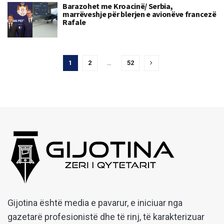
Barazohet me Kroacinë/ Serbia,
marrëveshje për blerjen e avionëve francezë
Rafale
1
2
…
52
Gijotina është media e pavarur, e iniciuar nga
gazetarë profesionistë dhe të rinj, të karakterizuar