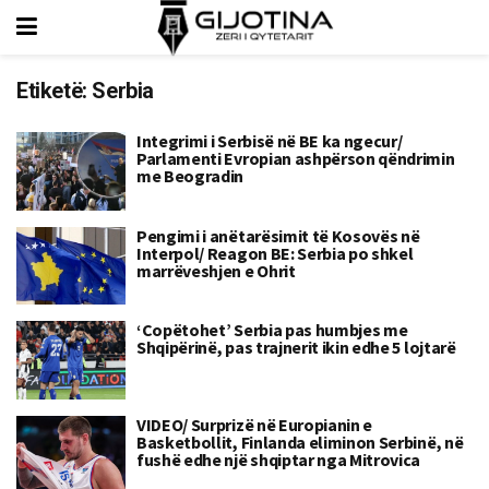
Etiketë:
Serbia
Integrimi i Serbisë në BE ka ngecur/
Parlamenti Evropian ashpërson qëndrimin
me Beogradin
Pengimi i anëtarësimit të Kosovës në
Interpol/ Reagon BE: Serbia po shkel
marrëveshjen e Ohrit
‘Copëtohet’ Serbia pas humbjes me
Shqipërinë, pas trajnerit ikin edhe 5 lojtarë
VIDEO/ Surprizë në Europianin e
Basketbollit, Finlanda eliminon Serbinë, në
fushë edhe një shqiptar nga Mitrovica