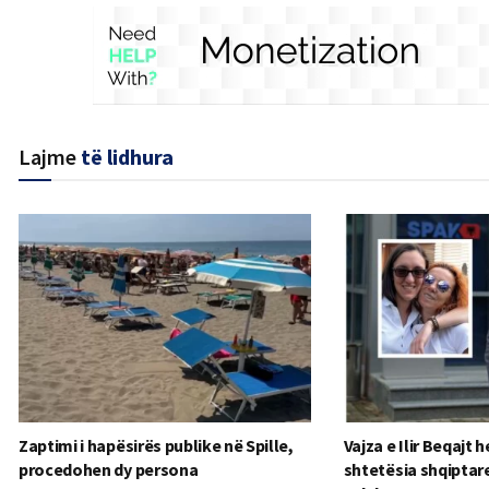
Lajme
të lidhura
Zaptimi i hapësirës publike në Spille,
Vajza e Ilir Beqajt 
procedohen dy persona
shtetësia shqiptare