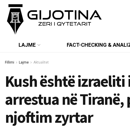
LAJME
FACT-CHECKING & ANALI
Fillimi
Lajme
Aktualitet
Kush është izraeliti 
arrestua në Tiranë, 
njoftim zyrtar