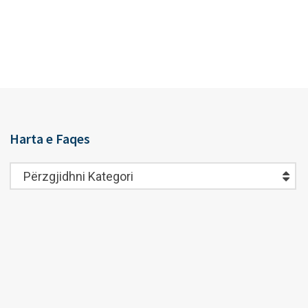
Harta e Faqes
Harta
Përzgjidhni Kategori
e
Faqes