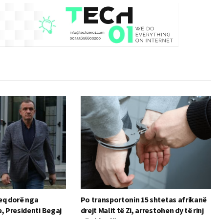
heq dorë nga
Po transportonin 15 shtetas afrikanë
, Presidenti Begaj
drejt Malit të Zi, arrestohen dy të rinj