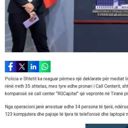
Policia e Shtetit ka reaguar përmes një deklarate për mediat 
rënë rreth 35 shtetas, mes tyre edhe pronari i Call Centerit, sht
kompanisë së call center “RGCapital” që vepronte në Tiranë pr
Nga operacioni janë arrestuar edhe 34 persona të tjerë, ndërsa
123 kompjutera dhe pajisje të tjera të telefonisë dhe laptopë n