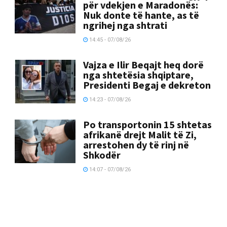
për vdekjen e Maradonës:
Nuk donte të hante, as të
ngrihej nga shtrati
14:45 - 07/08/26
Vajza e Ilir Beqajt heq dorë
nga shtetësia shqiptare,
Presidenti Begaj e dekreton
14:23 - 07/08/26
Po transportonin 15 shtetas
afrikanë drejt Malit të Zi,
arrestohen dy të rinj në
Shkodër
14:07 - 07/08/26