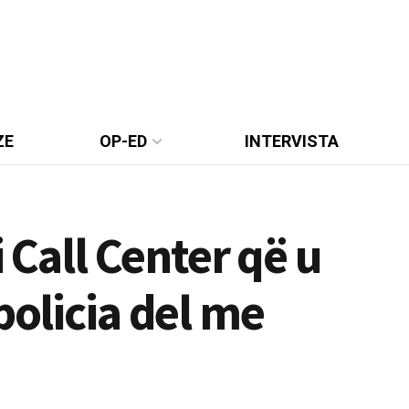
ZE
OP-ED
INTERVISTA
i Call Center që u
policia del me