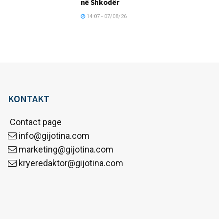
në Shkodër
14:07 - 07/08/26
KONTAKT
Contact page
info@gijotina.com
marketing@gijotina.com
kryeredaktor@gijotina.com