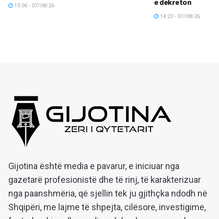
e dekreton
15:06 - 07/08/26
14:23 - 07/08/26
Gijotina është media e pavarur, e iniciuar nga
gazetarë profesionistë dhe të rinj, të karakterizuar
nga paanshmëria, që sjellin tek ju gjithçka ndodh në
Shqipëri, me lajme të shpejta, cilësore, investigime,