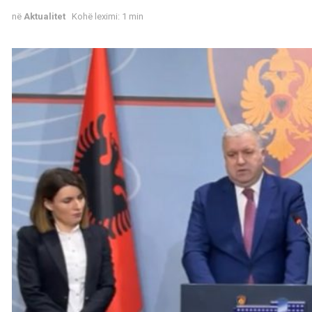
në
Aktualitet
Kohë leximi: 1 min