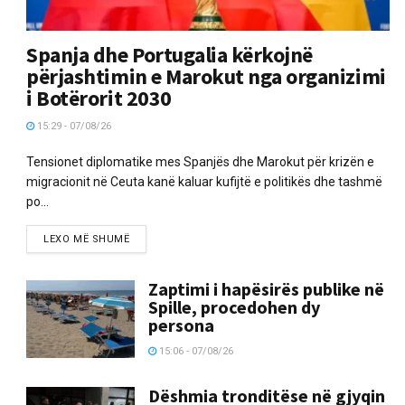
Spanja dhe Portugalia kërkojnë
përjashtimin e Marokut nga organizimi
i Botërorit 2030
15:29 - 07/08/26
Tensionet diplomatike mes Spanjës dhe Marokut për krizën e
migracionit në Ceuta kanë kaluar kufijtë e politikës dhe tashmë
po...
LEXO MË SHUMË
Zaptimi i hapësirës publike në
Spille, procedohen dy
persona
15:06 - 07/08/26
Dëshmia tronditëse në gjyqin