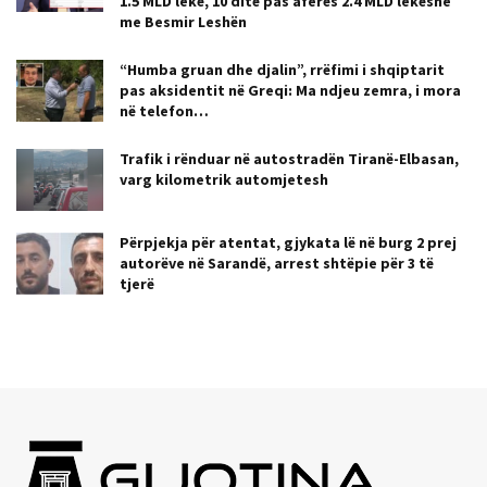
1.5 MLD lekë, 10 ditë pas aferës 2.4 MLD lekëshe
me Besmir Leshën
“Humba gruan dhe djalin”, rrëfimi i shqiptarit
pas aksidentit në Greqi: Ma ndjeu zemra, i mora
në telefon…
Trafik i rënduar në autostradën Tiranë-Elbasan,
varg kilometrik automjetesh
Përpjekja për atentat, gjykata lë në burg 2 prej
autorëve në Sarandë, arrest shtëpie për 3 të
tjerë