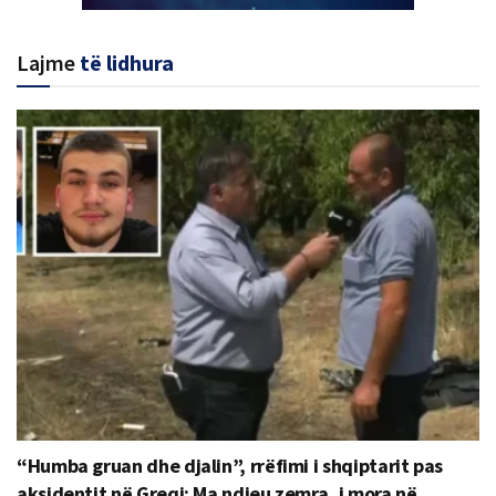
Lajme
të lidhura
“Humba gruan dhe djalin”, rrëfimi i shqiptarit pas
aksidentit në Greqi: Ma ndjeu zemra, i mora në