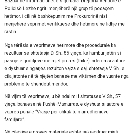
Bazuar në informacionet e siguruara, Drejtoria Vendore e
Policisë Lezhë ngriti menjëherë një grup të posaçëm
hetimor, i cili në bashkëpunim me Prokurorinë nisi
menjëherë veprimet verifikuese dhe hetimore në lidhje me
rastin.
Nga tërësia e veprimeve hetimore dhe procedurale ka
rezultuar se shtetasja D. Sh., 85 vjeçe, ka humbur jetën si
pasojë e goditjeve me mjet prerës (thikë), ndërsa si autore
e dyshuar e ngjarjes rezulton vajza e saj, shtetasja V. Sh., e
cila jetonte në të njëjtën banesë me viktimën dhe vuante nga
probleme të shëndetit mendor.
Në vijim të veprimeve, u bë ndalimi i shtetases V. Sh., 57
vjeçe, banuese në Fushë-Mamurras, e dyshuar si autore e
veprës penale “Vrasje për shkak të marrëdhënieve
familjare”.
Në cilësinë e provës materiale është sekuestruar mjeti