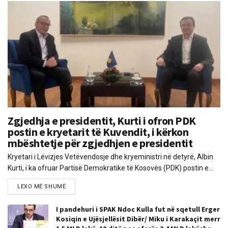
Zgjedhja e presidentit, Kurti i ofron PDK
postin e kryetarit të Kuvendit, i kërkon
mbështetje për zgjedhjen e presidentit
Kryetari i Lëvizjes Vetëvendosje dhe kryeministri në detyrë, Albin
Kurti, i ka ofruar Partisë Demokratike të Kosovës (PDK) postin e...
LEXO MË SHUMË
I pandehuri i SPAK Ndoc Kulla fut në sqetull Erger
Kosiqin e Ujësjellësit Dibër/ Miku i Karakaçit merr