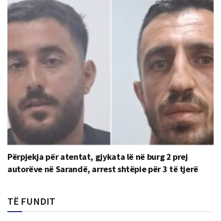
Përpjekja për atentat, gjykata lë në burg 2 prej
autorëve në Sarandë, arrest shtëpie për 3 të tjerë
TË FUNDIT