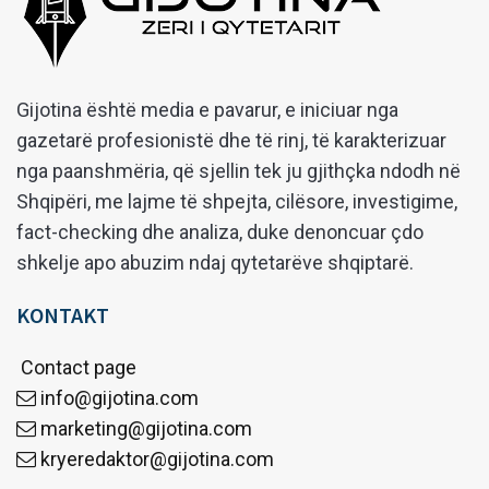
Gijotina është media e pavarur, e iniciuar nga
gazetarë profesionistë dhe të rinj, të karakterizuar
nga paanshmëria, që sjellin tek ju gjithçka ndodh në
Shqipëri, me lajme të shpejta, cilësore, investigime,
fact-checking dhe analiza, duke denoncuar çdo
shkelje apo abuzim ndaj qytetarëve shqiptarë.
KONTAKT
Contact page
info@gijotina.com
marketing@gijotina.com
kryeredaktor@gijotina.com