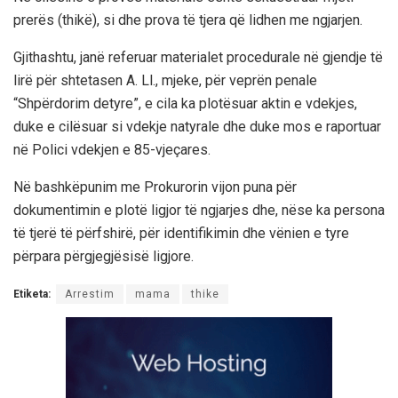
prerës (thikë), si dhe prova të tjera që lidhen me ngjarjen.
Gjithashtu, janë referuar materialet procedurale në gjendje të
lirë për shtetasen A. Ll., mjeke, për veprën penale
“Shpërdorim detyre”, e cila ka plotësuar aktin e vdekjes,
duke e cilësuar si vdekje natyrale dhe duke mos e raportuar
në Polici vdekjen e 85-vjeçares.
Në bashkëpunim me Prokurorin vijon puna për
dokumentimin e plotë ligjor të ngjarjes dhe, nëse ka persona
të tjerë të përfshirë, për identifikimin dhe vënien e tyre
përpara përgjegjësisë ligjore.
Etiketa:
Arrestim
mama
thike