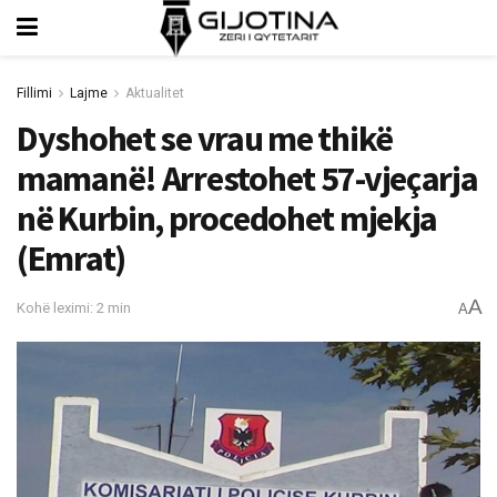
Fillimi
Lajme
Aktualitet
Dyshohet se vrau me thikë
mamanë! Arrestohet 57-vjeçarja
në Kurbin, procedohet mjekja
(Emrat)
A
Kohë leximi: 2 min
A