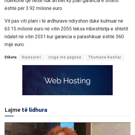
ndërkohë që nëse nuk arrihet ky plan garancia e shtetit
është për 3.92 milionë euro.
Vit pas viti plani i të ardhurave ndryshon duke kulmuar në
63.15 milionë euro në vitin 2055 teksa mbështetja e shtetit
ndalet në vitin 2031 kur garancia e parashikuar është 360
mijë euro.
Etiketa:
Kryesore1
rruge me pagese
Thumane-Kashar
Lajme
të lidhura