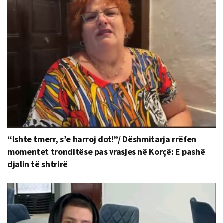
“Ishte tmerr, s’e harroj dot!”/ Dëshmitarja rrëfen
momentet tronditëse pas vrasjes në Korçë: E pashë
djalin të shtrirë