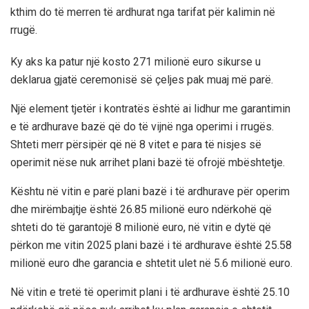
kthim do të merren të ardhurat nga tarifat për kalimin në
rrugë.
Ky aks ka patur një kosto 271 milionë euro sikurse u
deklarua gjatë ceremonisë së çeljes pak muaj më parë.
Një element tjetër i kontratës është ai lidhur me garantimin
e të ardhurave bazë që do të vijnë nga operimi i rrugës.
Shteti merr përsipër që në 8 vitet e para të nisjes së
operimit nëse nuk arrihet plani bazë të ofrojë mbështetje.
Kështu në vitin e parë plani bazë i të ardhurave për operim
dhe mirëmbajtje është 26.85 milionë euro ndërkohë që
shteti do të garantojë 8 milionë euro, në vitin e dytë që
përkon me vitin 2025 plani bazë i të ardhurave është 25.58
milionë euro dhe garancia e shtetit ulet në 5.6 milionë euro.
Në vitin e tretë të operimit plani i të ardhurave është 25.10