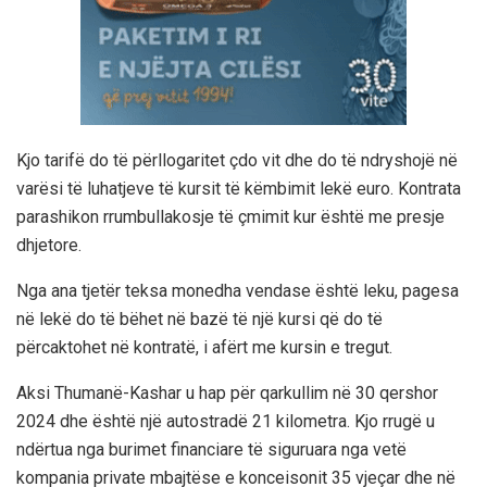
Kjo tarifë do të përllogaritet çdo vit dhe do të ndryshojë në
varësi të luhatjeve të kursit të këmbimit lekë euro. Kontrata
parashikon rrumbullakosje të çmimit kur është me presje
dhjetore.
Nga ana tjetër teksa monedha vendase është leku, pagesa
në lekë do të bëhet në bazë të një kursi që do të
përcaktohet në kontratë, i afërt me kursin e tregut.
Aksi Thumanë-Kashar u hap për qarkullim në 30 qershor
2024 dhe është një autostradë 21 kilometra. Kjo rrugë u
ndërtua nga burimet financiare të siguruara nga vetë
kompania private mbajtëse e konceisonit 35 vjeçar dhe në