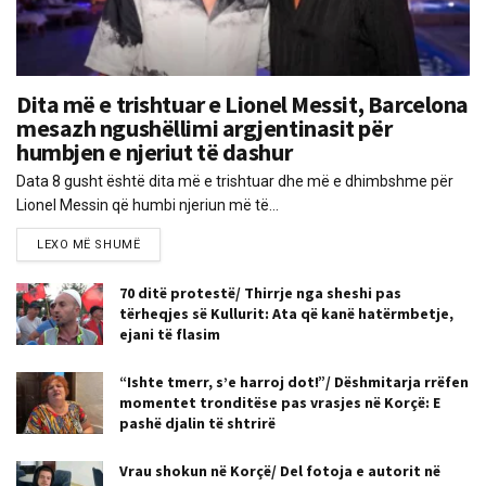
Dita më e trishtuar e Lionel Messit, Barcelona
mesazh ngushëllimi argjentinasit për
humbjen e njeriut të dashur
Data 8 gusht është dita më e trishtuar dhe më e dhimbshme për
Lionel Messin që humbi njeriun më të...
LEXO MË SHUMË
70 ditë protestë/ Thirrje nga sheshi pas
tërheqjes së Kullurit: Ata që kanë hatërmbetje,
ejani të flasim
“Ishte tmerr, s’e harroj dot!”/ Dëshmitarja rrëfen
momentet tronditëse pas vrasjes në Korçë: E
pashë djalin të shtrirë
Vrau shokun në Korçë/ Del fotoja e autorit në