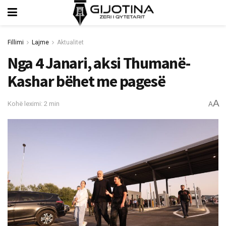
Fillimi
Lajme
Aktualitet
Nga 4 Janari, aksi Thumanë-
Kashar bëhet me pagesë
A
Kohë leximi: 2 min
A