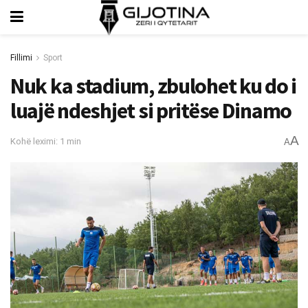
Fillimi
Sport
Nuk ka stadium, zbulohet ku do i
luajë ndeshjet si pritëse Dinamo
A
Kohë leximi: 1 min
A