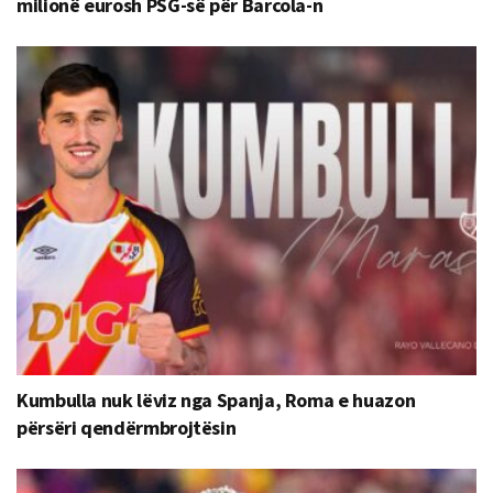
milionë eurosh PSG-së për Barcola-n
Kumbulla nuk lëviz nga Spanja, Roma e huazon
përsëri qendërmbrojtësin