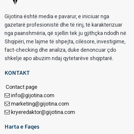
Gijotina është media e pavarur, e iniciuar nga
gazetarë profesionistë dhe të rinj, të karakterizuar
nga paanshmëria, që sjellin tek ju gjithçka ndodh në
Shqipëri, me lajme të shpejta, cilësore, investigime,
fact-checking dhe analiza, duke denoncuar çdo
shkelje apo abuzim ndaj qytetarëve shqiptarë.
KONTAKT
Contact page
info@gijotina.com
marketing@gijotina.com
kryeredaktor@gijotina.com
Harta e Faqes