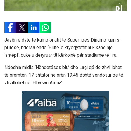
Javën e dytë të kampionatit të Superligës Dinamo luan si
pritëse, ndërsa ende ‘Blutë’ e kryeqytetit nuk kanë një
‘shtëpi’, duke u detyruar të kërkojnë për stadiume të lira.
Ndeshja midis ‘Nëndetëses blu’ dhe Laçi që do zhvillohet
të premten, 17 shtator në orën 19:45 është vendosur që të
zhvillohet në ‘Elbasan Arena’.