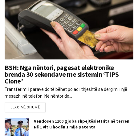
BSH: Nga nëntori, pagesat elektronike
brenda 30 sekondave me sistemin ‘TIPS
Clone’
Transferimi i parave do të bëhet po aq i thjeshtë sa dërgimi i një
mesazhi në telefon. Në nëntor do...
LEXO MË SHUMË
Vendosen 1100 gjoba shpejtësie! Hita në terren:
Në 1 vit u hoqën 1 mijë patenta