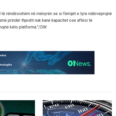
rol të rëndësishëm në mënyrën se si fëmijët e tyre ndërveprojnë
Shumë prindër thjesht nuk kanë kapacitet ose aftësi të
onojnë këto platforma.”/DW