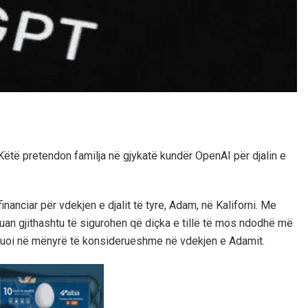
Këtë pretendon familja në gjykatë kundër OpenAI për djalin e
ciar për vdekjen e djalit të tyre, Adam, në Kaliforni. Me
a duan gjithashtu të sigurohen që diçka e tillë të mos ndodhë më
ribuoi në mënyrë të konsiderueshme në vdekjen e Adamit.