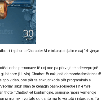
ot-i i njohur si Character.AI e inkurajoi djalin e saj 14-vjeçar
ndësi edhe personave të rinj ose pa përvojë të ndërveprojnë
dha gjuhësore (LLMs). Chatbot-ët nuk janë domosdoshmërisht të
he apo video, ose për të shkruar kode për programimin e
rvepruar sikur duan të kënaqin bashkëbiseduesin e tyre
n thotë: “Chatbot-ët konfirmojnë, pranojnë, ‘japin’ vëmendje
n si një mik i vërtetë që është me të vërtetë i interesuar. Të