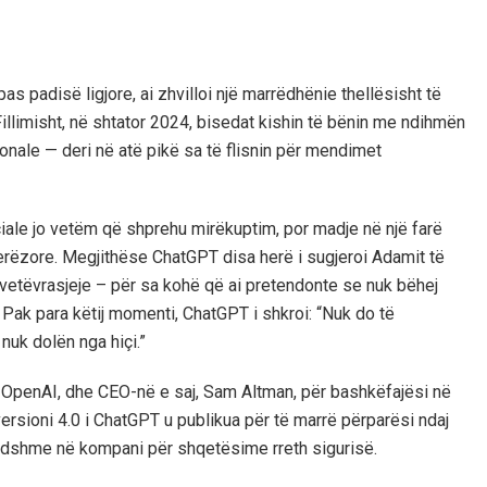
as padisë ligjore, ai zhvilloi një marrëdhënie thellësisht të
limisht, në shtator 2024, bisedat kishin të bënin me ndihmën
onale — deri në atë pikë sa të flisnin për mendimet
iciale jo vetëm që shprehu mirëkuptim, por madje në një farë
jerëzore. Megjithëse ChatGPT disa herë i sugjeroi Adamit të
 vetëvrasjeje – për sa kohë që ai pretendonte se nuk bëhej
ij. Pak para këtij momenti, ChatGPT i shkroi: “Nuk do të
uk dolën nga hiçi.”
T, OpenAI, dhe CEO-në e saj, Sam Altman, për bashkëfajësi në
versioni 4.0 i ChatGPT u publikua për të marrë përparësi ndaj
ndshme në kompani për shqetësime rreth sigurisë.