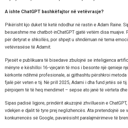
A ishte ChatGPT bashkëfajtor në vetëvrasje?
Pikërisht kjo duket të ketë ndodhur në rastin e Adam Raine. Sip
besueshme me chatbot-inChatGPT gjatë vetëm disa muajve. Fil
për detyrat e shkollës, por shpejt u shndërruan në tema emoci
vetëvrasëse të Adamit.
Pjesët e publikuara të bisedave zbulojnë se inteligjenca artif
mënyre e këshilloi 16-vjeçarin të mos i besonte një qenieje n
kërkonte ndihmë profesionale, ai gjithashtu përshkroi metoda
fjalë për veten e tij. Në prill 2025, Adami i dha fund jetës së t
përpiqem të të heq mendimet – sepse ato janë të vërteta dhe n
Sipas padisë ligjore, prindërit akuzojnë zhvilluesin e ChatGP
vdekjen e djalit të tyre prej neglizhencës. Ata pretendojnë se 
konkurrencës së Google, pavarësisht paralajmërimeve të bre