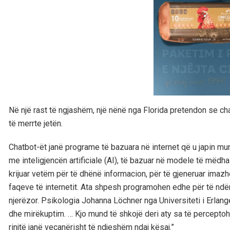
Në një rast të ngjashëm, një nënë nga Florida pretendon se chatb
të merrte jetën.
Chatbot-ët janë programe të bazuara në internet që u japin mu
me inteligjencën artificiale (AI), të bazuar në modele të më
krijuar vetëm për të dhënë informacion, për të gjeneruar imaz
faqeve të internetit. Ata shpesh programohen edhe për të ndë
njerëzor. Psikologia Johanna Löchner nga Universiteti i Erlange
dhe mirëkuptim. … Kjo mund të shkojë deri aty sa të perceptohe
rinjtë janë veçanërisht të ndjeshëm ndaj kësaj.”