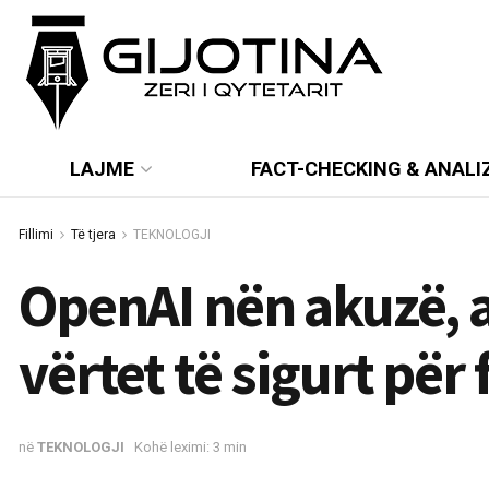
LAJME
FACT-CHECKING & ANALI
Fillimi
Të tjera
TEKNOLOGJI
OpenAI nën akuzë, a
vërtet të sigurt për 
në
TEKNOLOGJI
Kohë leximi: 3 min