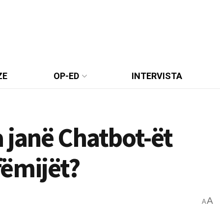
ZE
OP-ED
INTERVISTA
 janë Chatbot-ët
fëmijët?
A
A