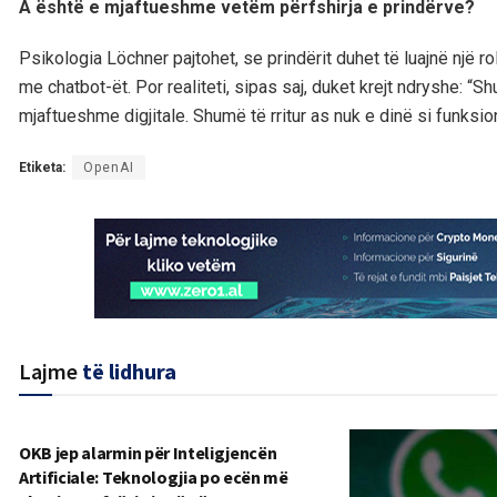
A është e mjaftueshme vetëm përfshirja e prindërve?
Psikologia Löchner pajtohet, se prindërit duhet të luajnë një 
me chatbot-ët. Por realiteti, sipas saj, duket krejt ndryshe: “
mjaftueshme digjitale. Shumë të rritur as nuk e dinë si funksi
Etiketa:
OpenAI
Lajme
të lidhura
OKB jep alarmin për Inteligjencën
Artificiale: Teknologjia po ecën më