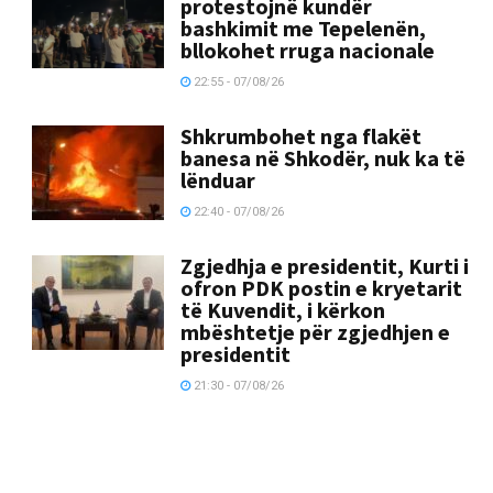
protestojnë kundër
bashkimit me Tepelenën,
bllokohet rruga nacionale
22:55 - 07/08/26
Shkrumbohet nga flakët
banesa në Shkodër, nuk ka të
lënduar
22:40 - 07/08/26
Zgjedhja e presidentit, Kurti i
ofron PDK postin e kryetarit
të Kuvendit, i kërkon
mbështetje për zgjedhjen e
presidentit
21:30 - 07/08/26