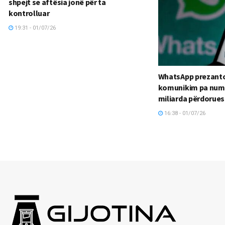
shpejt se aftësia jonë për ta
kontrolluar
19:31 - 01/07/26
WhatsApp prezanton
komunikim pa numë
miliarda përdorues
16:38 - 01/07/26