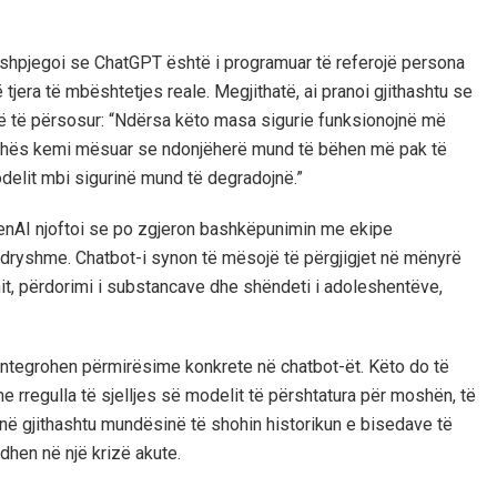
shpjegoi se ChatGPT është i programuar të referojë persona
 tjera të mbështetjes reale. Megjithatë, ai pranoi gjithashtu se
ë të përsosur: “Ndërsa këto masa sigurie funksionojnë më
kohës kemi mësuar se ndonjëherë mund të bëhen më pak të
delit mbi sigurinë mund të degradojnë.”
penAI njoftoi se po zgjeron bashkëpunimin me ekipe
ndryshme. Chatbot-i synon të mësojë të përgjigjet në mënyrë
nit, përdorimi i substancave dhe shëndeti i adoleshentëve,
ë integrohen përmirësime konkrete në chatbot-ët. Këto do të
 rregulla të sjelljes së modelit të përshtatura për moshën, të
 kenë gjithashtu mundësinë të shohin historikun e bisedave të
dhen në një krizë akute.