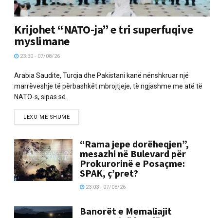
Krijohet “NATO-ja” e tri superfuqive
myslimane
23:30 - 07/08/26
Arabia Saudite, Turqia dhe Pakistani kanë nënshkruar një
marrëveshje të përbashkët mbrojtjeje, të ngjashme me atë të
NATO-s, sipas së...
LEXO MË SHUMË
“Rama jepe dorëheqjen”,
mesazhi në Bulevard për
Prokurorinë e Posaçme:
SPAK, ç’pret?
23:03 - 07/08/26
Banorët e Memaliajit