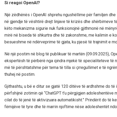
Si reagoi OpenAI?
Një zëdhënës i OpenAI shprehu ngushëllime për familjen dhe 
në gjendje të vështirë drejt linjave të krizës dhe shërbimeve të
këto mekanizma sigurie nuk funksionojnë gjithmonë në mënyr
mirë në biseda të shkurtra dhe të zakonshme, me kalimin e 
besueshme në ndërveprime të gjata, ku pjesë të trajnimit e mo
Në një postim në blog të publikuar të martën (09.09.2025), O
ekspertësh të përbërë nga qindra mjekë të specialiteteve të 
më të përshtatshme për tema të tilla si çrregullimet e të ngrë
thuhej në postim.
Gjithashtu, u bë e ditur se gjatë 120 ditëve të ardhshme do t
përfshijnë zotimin që “ChatGPT t’u përgjigjen adoleshentëve me
cilat do të jenë të aktivizuara automatikisht.” Prindërit do të
fëmijëve të tyre dhe të marrin njoftime nëse adoleshentët ndo