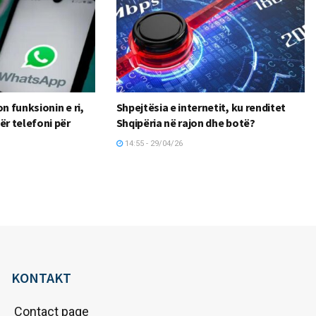
 funksionin e ri,
Shpejtësia e internetit, ku renditet
r telefoni për
Shqipëria në rajon dhe botë?
14:55 - 29/04/26
KONTAKT
Contact page