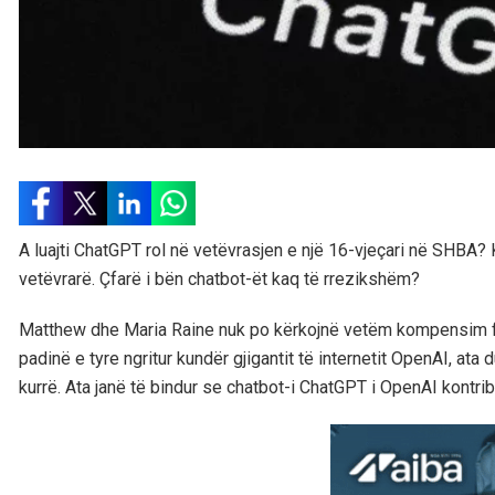
A luajti ChatGPT rol në vetëvrasjen e një 16-vjeçari në SHBA? 
vetëvrarë. Çfarë i bën chatbot-ët kaq të rrezikshëm?
Matthew dhe Maria Raine nuk po kërkojnë vetëm kompensim finan
padinë e tyre ngritur kundër gjigantit të internetit OpenAI, at
kurrë. Ata janë të bindur se chatbot-i ChatGPT i OpenAI kont