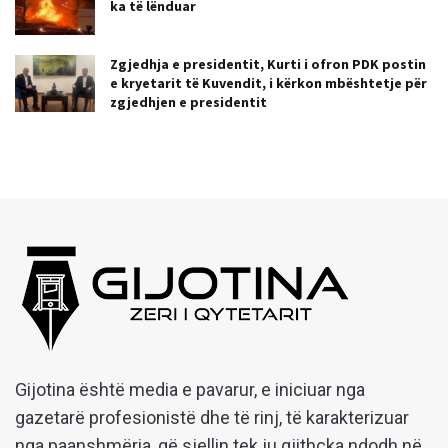
ka të lënduar
Zgjedhja e presidentit, Kurti i ofron PDK postin
e kryetarit të Kuvendit, i kërkon mbështetje për
zgjedhjen e presidentit
Gijotina është media e pavarur, e iniciuar nga
gazetarë profesionistë dhe të rinj, të karakterizuar
nga paanshmëria, që sjellin tek ju gjithçka ndodh në