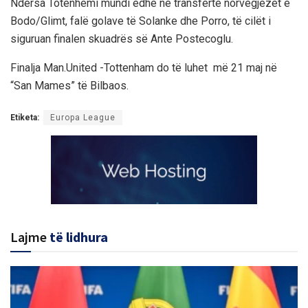
Ndërsa Totenhemi mundi edhe në transfertë norvegjezët e
Bodo/Glimt, falë golave të Solanke dhe Porro, të cilët i
siguruan finalen skuadrës së Ante Postecoglu.
Finalja Man.United -Tottenham do të luhet më 21 maj në
“San Mames” të Bilbaos.
Etiketa:
Europa League
Lajme
të lidhura