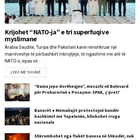
Krijohet “NATO-ja” e tri superfuqive
myslimane
Arabia Saudite, Turqia dhe Pakistani kanë nënshkruar një
marrëveshje të përbashkët mbrojtjeje, të ngjashme me atë të
NATO-s, sipas së...
LEXO MË SHUMË
“Rama jepe dorëheqjen”, mesazhi në Bulevard
për Prokurorinë e Posaçme: SPAK, ç’pret?
Banorët e Memaliajit protestojnë kundër
bashkimit me Tepelenën, bllokohet rruga
nacionale
Shkrumbohet nga flakët banesa në Shkodër, nuk