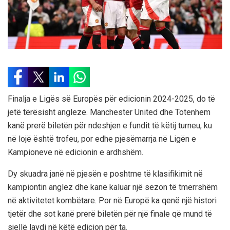
Finalja e Ligës së Europës për edicionin 2024-2025, do të
jetë tërësisht angleze. Manchester United dhe Totenhem
kanë prerë biletën për ndeshjen e fundit të këtij turneu, ku
në lojë është trofeu, por edhe pjesëmarrja në Ligën e
Kampioneve në edicionin e ardhshëm.
Dy skuadra janë në pjesën e poshtme të klasifikimit në
kampiontin anglez dhe kanë kaluar një sezon të tmerrshëm
në aktivitetet kombëtare. Por në Europë ka qenë një histori
tjetër dhe sot kanë prerë biletën për një finale që mund të
sjellë lavdi në këtë edicion për ta.