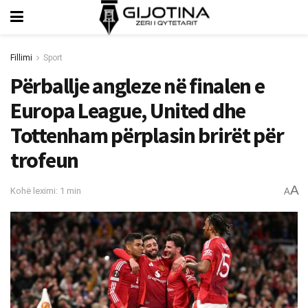
Fillimi
Sport
Përballje angleze në finalen e
Europa League, United dhe
Tottenham përplasin brirët për
trofeun
A
Kohë leximi: 1 min
A