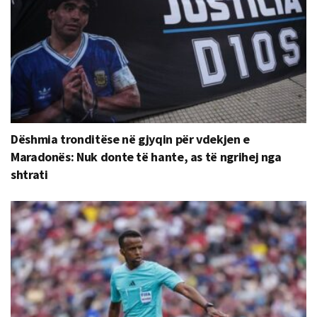
Dëshmia tronditëse në gjyqin për vdekjen e
Maradonës: Nuk donte të hante, as të ngrihej nga
shtrati