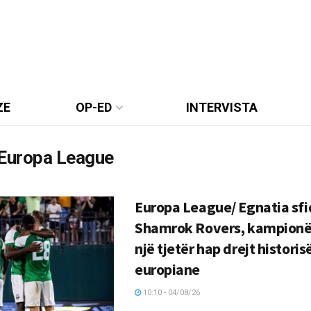
ZE
OP-ED
INTERVISTA
Europa League
Europa League/ Egnatia sf
Shamrok Rovers, kampionë
një tjetër hap drejt historis
europiane
10:10 - 04/08/26