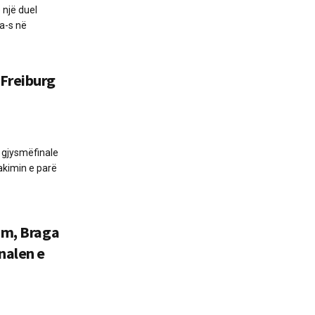
 një duel
a-s në
 Freiburg
t gjysmëfinale
akimin e parë
am, Braga
nalen e