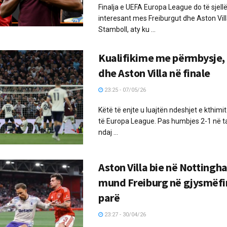
Finalja e UEFA Europa League do të sjellë
interesant mes Freiburgut dhe Aston Vill
Stamboll, aty ku ...
Kualifikime me përmbysje,
dhe Aston Villa në finale
23:25 - 07/05/26
Këtë të enjte u luajtën ndeshjet e kthimi
të Europa League. Pas humbjes 2-1 në t
ndaj ...
Aston Villa bie në Nottingh
mund Freiburg në gjysmëfi
parë
23:27 - 30/04/26