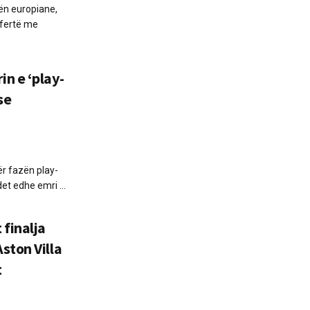
ën europiane,
sfertë me
n e ‘play-
se
ër fazën play-
et edhe emri ...
 finalja
ston Villa
t