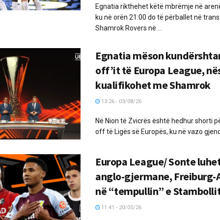
Egnatia rikthehet këtë mbrëmje në aren
ku në orën 21:00 do të përballet në tran
Shamrok Rovers në ...
Egnatia mëson kundërshtari
off’it të Europa League, në
kualifikohet me Shamrok
13:26 - 03/08/26
Në Nion të Zvicrës është hedhur shorti p
off të Ligës së Europës, ku në vazo gjend
Europa League/ Sonte luhet
anglo-gjermane, Freiburg-A
në “tempullin” e Stambolli
11:41 - 20/05/26