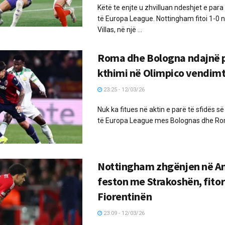
Këtë te enjte u zhvilluan ndeshjet e par
të Europa League. Nottingham fitoi 1-0 
Villas, në një ...
Roma dhe Bologna ndajnë p
kthimi në Olimpico vendim
23:25 - 12/03/26
Nuk ka fitues në aktin e parë të sfidës së
të Europa League mes Bolognas dhe Romë
Nottingham zhgënjen në An
feston me Strakoshën, fitor
Fiorentinën
23:09 - 12/03/26