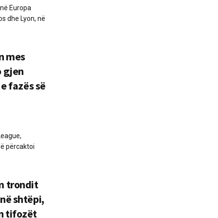
 në Europa
os dhe Lyon, në
an mes
 gjen
 e fazës së
League,
që përcaktoi
 trondit
në shtëpi,
 tifozët