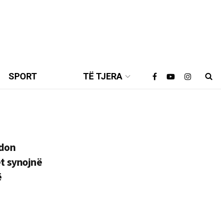
SPORT
TË TJERA
idon
t synojnë
ë