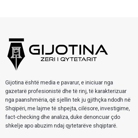
Gijotina është media e pavarur, e iniciuar nga
gazetarë profesionistë dhe të rinj, të karakterizuar
nga paanshmëria, që sjellin tek ju gjithçka ndodh në
Shqipëri, me lajme të shpejta, cilësore, investigime,
fact-checking dhe analiza, duke denoncuar çdo
shkelje apo abuzim ndaj qytetarëve shqiptarë.