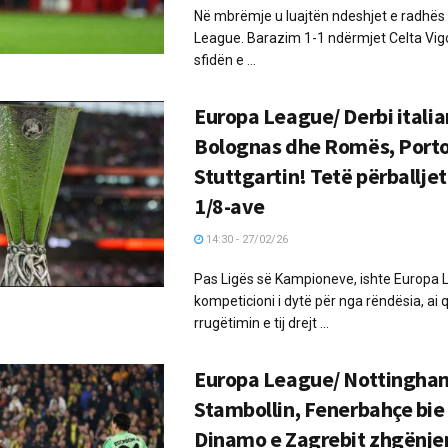
Në mbrëmje u luajtën ndeshjet e radhës
League. Barazim 1-1 ndërmjet Celta Vig
sfidën e ...
Europa League/ Derbi itali
Bolognas dhe Romës, Porto
Stuttgartin! Tetë përballjet
1/8-ave
14:30 - 27/02/26
Pas Ligës së Kampioneve, ishte Europa 
kompeticioni i dytë për nga rëndësia, ai 
rrugëtimin e tij drejt ...
Europa League/ Nottingham
Stambollin, Fenerbahçe bie 
Dinamo e Zagrebit zhgënjen