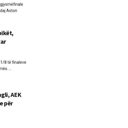
a gjysmëfinale
ndaj Aston
ikët,
tar
 1/8 të finaleve
s. ...
gli, AEK
e për