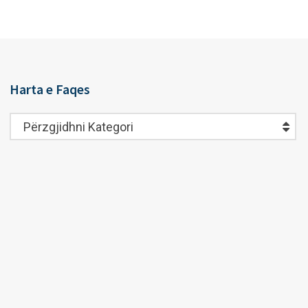
Harta e Faqes
Harta
Përzgjidhni Kategori
e
Faqes