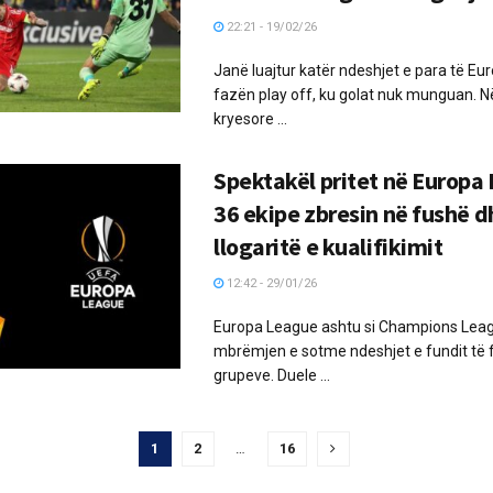
22:21 - 19/02/26
Janë luajtur katër ndeshjet e para të E
fazën play off, ku golat nuk munguan. N
kryesore ...
Spektakël pritet në Europa
36 ekipe zbresin në fushë d
llogaritë e kualifikimit
12:42 - 29/01/26
Europa League ashtu si Champions Leagu
mbrëmjen e sotme ndeshjet e fundit të 
grupeve. Duele ...
1
2
…
16