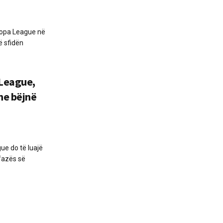
uropa League në
ë sfidën
 League,
he bëjnë
e do të luajë
fazës së