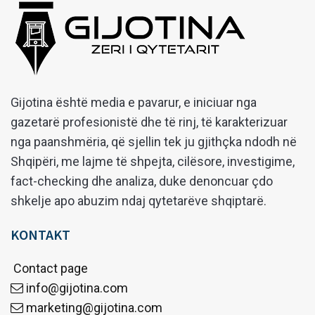
Gijotina është media e pavarur, e iniciuar nga
gazetarë profesionistë dhe të rinj, të karakterizuar
nga paanshmëria, që sjellin tek ju gjithçka ndodh në
Shqipëri, me lajme të shpejta, cilësore, investigime,
fact-checking dhe analiza, duke denoncuar çdo
shkelje apo abuzim ndaj qytetarëve shqiptarë.
KONTAKT
Contact page
info@gijotina.com
marketing@gijotina.com