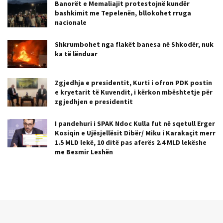
Banorët e Memaliajit protestojnë kundër
bashkimit me Tepelenën, bllokohet rruga
nacionale
Shkrumbohet nga flakët banesa në Shkodër, nuk
ka të lënduar
Zgjedhja e presidentit, Kurti i ofron PDK postin
e kryetarit të Kuvendit, i kërkon mbështetje për
zgjedhjen e presidentit
I pandehuri i SPAK Ndoc Kulla fut në sqetull Erger
Kosiqin e Ujësjellësit Dibër/ Miku i Karakaçit merr
1.5 MLD lekë, 10 ditë pas aferës 2.4 MLD lekëshe
me Besmir Leshën