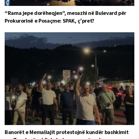
“Rama jepe dorëheqjen”, mesazhi në Bulevard për
Prokurorinë e Posaçme: SPAK, ç’pret?
Banorët e Memaliajit protestojnë kundër bashkimit