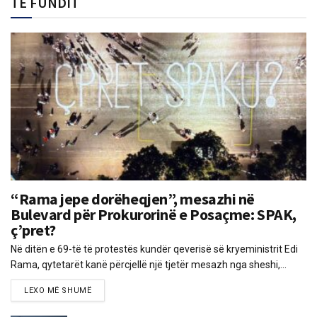
TË FUNDIT
“Rama jepe dorëheqjen”, mesazhi në
Bulevard për Prokurorinë e Posaçme: SPAK,
ç’pret?
Në ditën e 69-të të protestës kundër qeverisë së kryeministrit Edi
Rama, qytetarët kanë përcjellë një tjetër mesazh nga sheshi,...
LEXO MË SHUMË