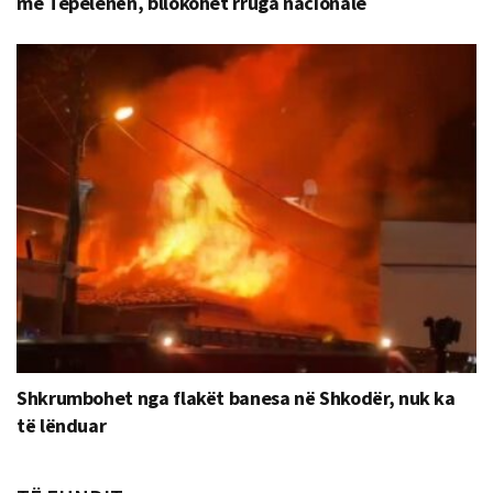
me Tepelenën, bllokohet rruga nacionale
Shkrumbohet nga flakët banesa në Shkodër, nuk ka
të lënduar