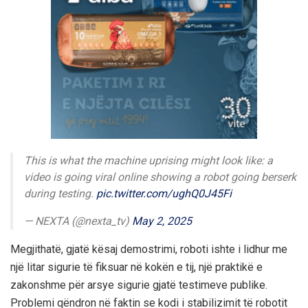
This is what the machine uprising might look like: a
video is going viral online showing a robot going berserk
during testing.
pic.twitter.com/ughQ0J45Fi
— NEXTA (@nexta_tv)
May 2, 2025
Megjithatë, gjatë kësaj demostrimi, roboti ishte i lidhur me
një litar sigurie të fiksuar në kokën e tij, një praktikë e
zakonshme për arsye sigurie gjatë testimeve publike.
Problemi qëndron në faktin se kodi i stabilizimit të robotit