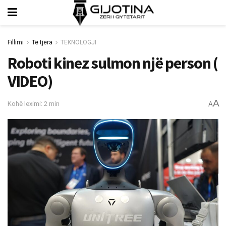
Fillimi
Të tjera
TEKNOLOGJI
Roboti kinez sulmon një person (
VIDEO)
A
Kohë leximi: 2 min
A