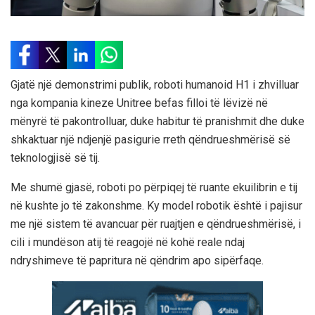
Gjatë një demonstrimi publik, roboti humanoid H1 i zhvilluar
nga kompania kineze Unitree befas filloi të lëvizë në
mënyrë të pakontrolluar, duke habitur të pranishmit dhe duke
shkaktuar një ndjenjë pasigurie rreth qëndrueshmërisë së
teknologjisë së tij.
Me shumë gjasë, roboti po përpiqej të ruante ekuilibrin e tij
në kushte jo të zakonshme. Ky model robotik është i pajisur
me një sistem të avancuar për ruajtjen e qëndrueshmërisë, i
cili i mundëson atij të reagojë në kohë reale ndaj
ndryshimeve të papritura në qëndrim apo sipërfaqe.