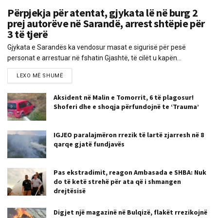
Përpjekja për atentat, gjykata lë në burg 2
prej autorëve në Sarandë, arrest shtëpie për
3 të tjerë
Gjykata e Sarandës ka vendosur masat e sigurisë për pesë
personat e arrestuar në fshatin Gjashtë, të cilët u kapën...
LEXO MË SHUMË
Aksident në Malin e Tomorrit, 6 të plagosur!
Shoferi dhe e shoqja përfundojnë te ‘Trauma’
IGJEO paralajmëron rrezik të lartë zjarresh në 8
qarqe gjatë fundjavës
Pas ekstradimit, reagon Ambasada e SHBA: Nuk
do të ketë strehë për ata që i shmangen
drejtësisë
Digjet një magazinë në Bulqizë, flakët rrezikojnë