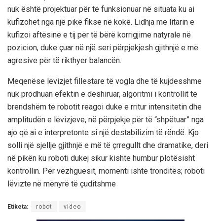
nuk është projektuar për të funksionuar në situata ku ai
kufizohet nga një pikë fikse në kokë. Lidhja me litarin e
kufizoi aftësinë e tij për të bërë korrigjime natyrale në
pozicion, duke çuar në një seri përpjekjesh gjithnjë e më
agresive për të rikthyer balancën.
Meqenëse lëvizjet fillestare të vogla dhe të kujdesshme
nuk prodhuan efektin e dëshiruar, algoritmi i kontrollit të
brendshëm të robotit reagoi duke e rritur intensitetin dhe
amplitudën e lëvizjeve, në përpjekje për të “shpëtuar” nga
ajo që ai e interpretonte si një destabilizim të rëndë. Kjo
solli një sjellje gjithnjë e më të çrregullt dhe dramatike, deri
në pikën ku roboti dukej sikur kishte humbur plotësisht
kontrollin. Për vëzhguesit, momenti ishte tronditës; roboti
lëvizte në mënyrë të çuditshme
Etiketa:
robot
video