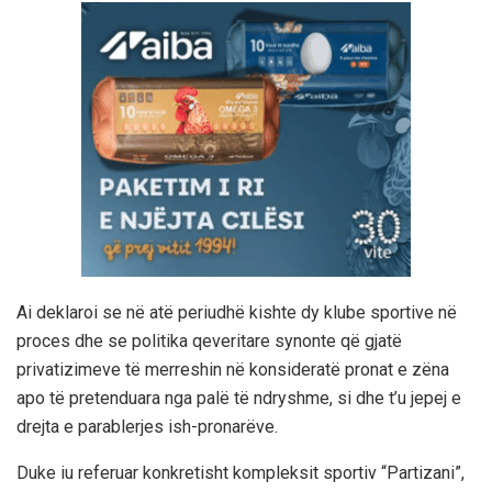
Ai deklaroi se në atë periudhë kishte dy klube sportive në
proces dhe se politika qeveritare synonte që gjatë
privatizimeve të merreshin në konsideratë pronat e zëna
apo të pretenduara nga palë të ndryshme, si dhe t’u jepej e
drejta e parablerjes ish-pronarëve.
Duke iu referuar konkretisht kompleksit sportiv “Partizani”,