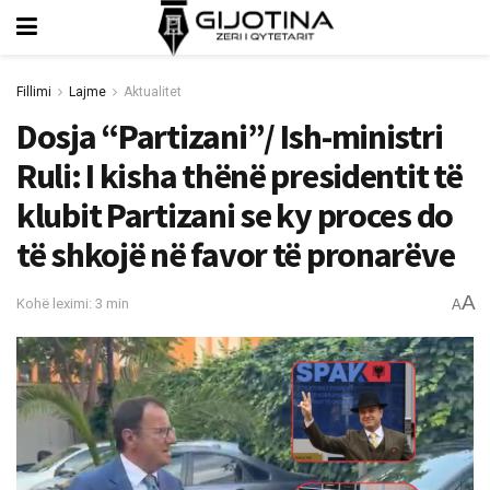
Fillimi
Lajme
Aktualitet
Dosja “Partizani”/ Ish-ministri
Ruli: I kisha thënë presidentit të
klubit Partizani se ky proces do
të shkojë në favor të pronarëve
A
Kohë leximi: 3 min
A