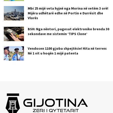
Mbi 25 mijë veta hyjnë nga Morina në vetëm 3 orë!
Mijëra udhëtarë edhe në Portin e Durrësit dhe
Vlorës
BSH: Nga nëntori, pagesat elektronike brenda 30
sekondave me sistemin ‘TIPS Clone’
Vendosen 1100 gjoba shpejtësie! Hita në terren:
Në 1 vit u hoqën 1 mijë patenta