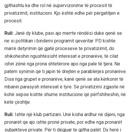
gjithashtu ka dhe rol në supervizonime të procesit të
privatizimit, institucioni. Kjo është edhe për përgatitjen e
procesit.
Ruli:
Janë dy klube, pasi ajo merrte rëndësi duke qenë se
ne si politikan i bindemi programit qeveritar. PD kishte
marrë detyrimin që gjatë proceseve te privatizimit, do
shikoheshin ngushtësisht interesat e pronarëve, të cilat
ishin zënë nga prona shtetërore apo nga pale të tjera. Ne
patëm synimin që ti japin të drejtën e parablerjes pronarëve.
Disa nga grupet e pronarëve, kanë qenë se ata kërkonin të
mbanin parasysh interesat ë tyre. Se privatizimi zgjaste në
kohë sepse kishte shume institucione që përfshiheshin, në
këtë çështje.
Ruli:
Ishte një klub partizani. Unë kisha ardhur në dijeni, nga
pronarët qe ajo ishte pronë private, por edhe nga pronarët
subjekteve private. Për ti dëgjuar te gjitha palët. Dy herë i