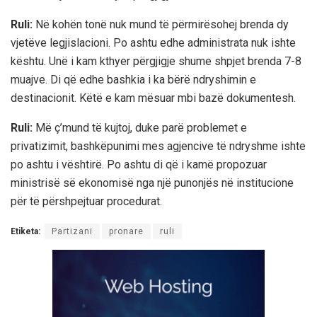
Ruli:
Në kohën tonë nuk mund të përmirësohej brenda dy
vjetëve legjislacioni. Po ashtu edhe administrata nuk ishte
kështu. Unë i kam kthyer përgjigje shume shpjet brenda 7-8
muajve. Di që edhe bashkia i ka bërë ndryshimin e
destinacionit. Këtë e kam mësuar mbi bazë dokumentesh.
Ruli:
Më ç’mund të kujtoj, duke parë problemet e
privatizimit, bashkëpunimi mes agjencive të ndryshme ishte
po ashtu i vështirë. Po ashtu di që i kamë propozuar
ministrisë së ekonomisë nga një punonjës në institucione
për të përshpejtuar procedurat.
Etiketa:
Partizani
pronare
ruli