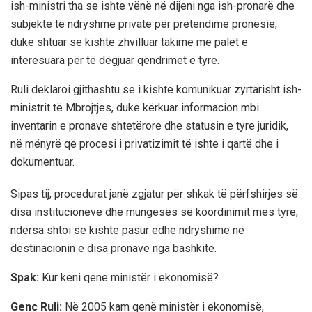
ish-ministri tha se ishte vënë në dijeni nga ish-pronarë dhe
subjekte të ndryshme private për pretendime pronësie,
duke shtuar se kishte zhvilluar takime me palët e
interesuara për të dëgjuar qëndrimet e tyre.
Ruli deklaroi gjithashtu se i kishte komunikuar zyrtarisht ish-
ministrit të Mbrojtjes, duke kërkuar informacion mbi
inventarin e pronave shtetërore dhe statusin e tyre juridik,
në mënyrë që procesi i privatizimit të ishte i qartë dhe i
dokumentuar.
Sipas tij, procedurat janë zgjatur për shkak të përfshirjes së
disa institucioneve dhe mungesës së koordinimit mes tyre,
ndërsa shtoi se kishte pasur edhe ndryshime në
destinacionin e disa pronave nga bashkitë.
Spak:
Kur keni qene ministër i ekonomisë?
Genc Ruli:
Në 2005 kam qenë ministër i ekonomisë,