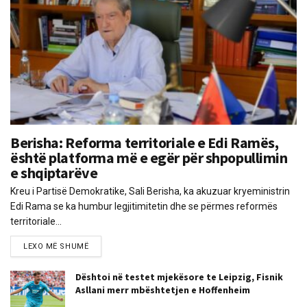
Berisha: Reforma territoriale e Edi Ramës,
është platforma më e egër për shpopullimin
e shqiptarëve
Kreu i Partisë Demokratike, Sali Berisha, ka akuzuar kryeministrin
Edi Rama se ka humbur legjitimitetin dhe se përmes reformës
territoriale...
LEXO MË SHUMË
Dështoi në testet mjekësore te Leipzig, Fisnik
Asllani merr mbështetjen e Hoffenheim