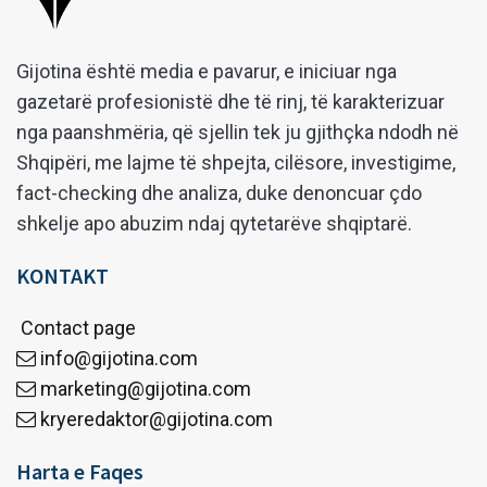
Gijotina është media e pavarur, e iniciuar nga
gazetarë profesionistë dhe të rinj, të karakterizuar
nga paanshmëria, që sjellin tek ju gjithçka ndodh në
Shqipëri, me lajme të shpejta, cilësore, investigime,
fact-checking dhe analiza, duke denoncuar çdo
shkelje apo abuzim ndaj qytetarëve shqiptarë.
KONTAKT
Contact page
info@gijotina.com
marketing@gijotina.com
kryeredaktor@gijotina.com
Harta e Faqes