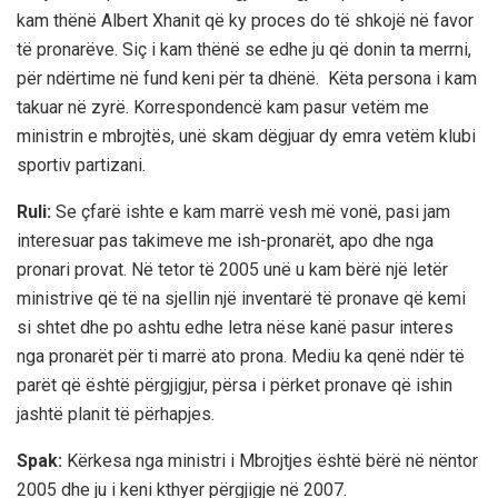
kam thënë Albert Xhanit që ky proces do të shkojë në favor
të pronarëve. Siç i kam thënë se edhe ju që donin ta merrni,
për ndërtime në fund keni për ta dhënë. Këta persona i kam
takuar në zyrë. Korrespondencë kam pasur vetëm me
ministrin e mbrojtës, unë skam dëgjuar dy emra vetëm klubi
sportiv partizani.
Ruli:
Se çfarë ishte e kam marrë vesh më vonë, pasi jam
interesuar pas takimeve me ish-pronarët, apo dhe nga
pronari provat. Në tetor të 2005 unë u kam bërë një letër
ministrive që të na sjellin një inventarë të pronave që kemi
si shtet dhe po ashtu edhe letra nëse kanë pasur interes
nga pronarët për ti marrë ato prona. Mediu ka qenë ndër të
parët që është përgjigjur, përsa i përket pronave që ishin
jashtë planit të përhapjes.
Spak:
Kërkesa nga ministri i Mbrojtjes është bërë në nëntor
2005 dhe ju i keni kthyer përgjigje në 2007.