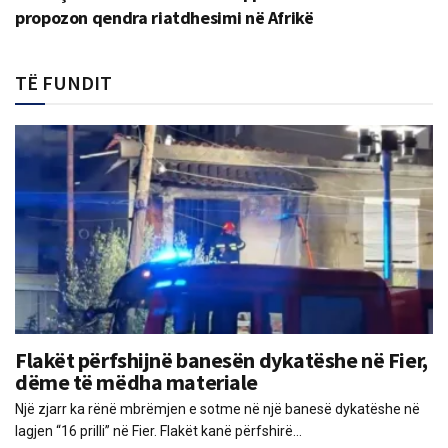
propozon qendra riatdhesimi në Afrikë
TË FUNDIT
Flakët përfshijnë banesën dykatëshe në Fier,
dëme të mëdha materiale
Një zjarr ka rënë mbrëmjen e sotme në një banesë dykatëshe në
lagjen “16 prilli” në Fier. Flakët kanë përfshirë...