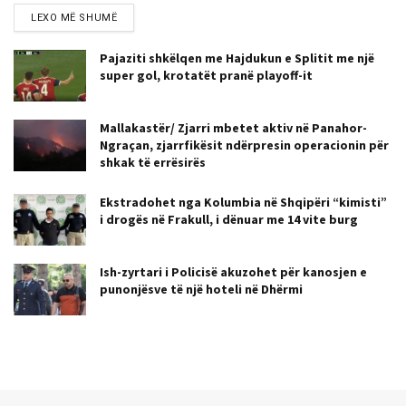
LEXO MË SHUMË
Pajaziti shkëlqen me Hajdukun e Splitit me një
super gol, krotatët pranë playoff-it
Mallakastër/ Zjarri mbetet aktiv në Panahor-
Ngraçan, zjarrfikësit ndërpresin operacionin për
shkak të errësirës
Ekstradohet nga Kolumbia në Shqipëri “kimisti”
i drogës në Frakull, i dënuar me 14 vite burg
Ish-zyrtari i Policisë akuzohet për kanosjen e
punonjësve të një hoteli në Dhërmi