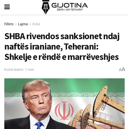
Fillimi
Lajme
Botë
SHBA rivendos sanksionet ndaj
naftës iraniane, Teherani:
Shkelje e rëndë e marrëveshjes
A
Kohë leximi: 1 min
A