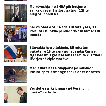
Marrëveshja me SHBA për heqjen e
sanksioneve, Bjellorusia liron 123 të
burgosur politikë
Sanksionet e SHBA ndaj Luftar Hysës/ ‘El
Pais’: Si u bllokua perandoria e mikut të Edi
Ramës
Sllovakia heq bllokimin, BE miraton
paketën e 19 të sanksioneve ndaj Rusisë:
Nga ndalimi i gazit të lëngshëm te kufizimi i
lëvizjes së diplomatëve
Media ukrainase: Shqipëria po ndihmon
Rusinë që të shmangë sanksionet e naftës
Vendet e sanksionuara në Perëndim,
“mike” në Serbi