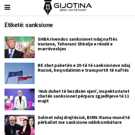
Etiketë:
sanksione
SHBA rivendos sanksionet ndaj naftës
iraniane, Teherani: Shkelje e rëndë e
marrëveshjes
BE zbut paketën e 20-të të sanksioneve ndaj
Rusisë, heq ndalimin e transportit të naftës
‘Nuk duhet të bezdisim njeri’, inspektoriatet
zbutën sanksionet përpara zgjedhjeve të 11
majit
Sulmet ndaj drejtësisë, BIRN: Rama mund të
përballet me sanksione ndërkombëtare