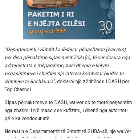
“Departamenti i Shtetit ka lëshuar përjashtime (waivers)
për disa përcaktime sipas nenit 7031(c), të vendosura nga
administrata e mëparshme, pasi dhënia e këtyre
përjashtimeve i shërben një interesi kombëtar bindës të
Shteteve të Bashkuara”,
deklaroi një zëdhënës i DASH për
Top Channel.
Sipas përcaktimeve të DASH, waiver do të thotë përjashtim
nga zbatimi i një mase ose kufizimi, i dhënë nga autoriteti
që e ka vendosur atë.
Në rastin e Departamentit të Shtetit të SHBA-së, një waiver