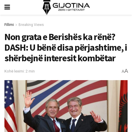
Fillimi
Breaking Views
Non grata e Berishës ka rënë?
DASH: U bënë disa përjashtime, i
shërbejnë interesit kombëtar
A
Kohë leximi: 2 min
A