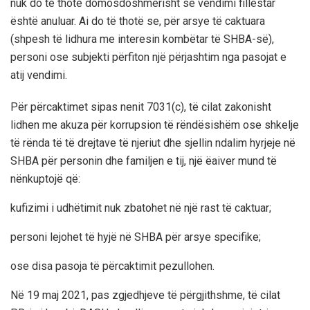
nuk do të thotë domosdoshmërisht se vendimi fillestar
është anuluar. Ai do të thotë se, për arsye të caktuara
(shpesh të lidhura me interesin kombëtar të SHBA-së),
personi ose subjekti përfiton një përjashtim nga pasojat e
atij vendimi.
Për përcaktimet sipas nenit 7031(c), të cilat zakonisht
lidhen me akuza për korrupsion të rëndësishëm ose shkelje
të rënda të të drejtave të njeriut dhe sjellin ndalim hyrjeje në
SHBA për personin dhe familjen e tij, një ëaiver mund të
nënkuptojë që:
kufizimi i udhëtimit nuk zbatohet në një rast të caktuar;
personi lejohet të hyjë në SHBA për arsye specifike;
ose disa pasoja të përcaktimit pezullohen.
Në 19 maj 2021, pas zgjedhjeve të përgjithshme, të cilat