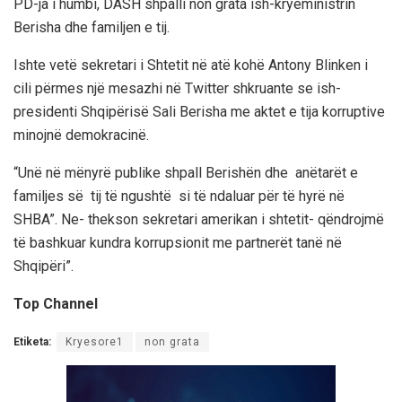
PD-ja i humbi, DASH shpalli non grata ish-kryeministrin
Berisha dhe familjen e tij.
Ishte vetë sekretari i Shtetit në atë kohë Antony Blinken i
cili përmes një mesazhi në Twitter shkruante se ish-
presidenti Shqipërisë Sali Berisha me aktet e tija korruptive
minojnë demokracinë.
“Unë në mënyrë publike shpall Berishën dhe anëtarët e
familjes së tij të ngushtë si të ndaluar për të hyrë në
SHBA”. Ne- thekson sekretari amerikan i shtetit- qëndrojmë
të bashkuar kundra korrupsionit me partnerët tanë në
Shqipëri”.
Top Channel
Etiketa:
Kryesore1
non grata