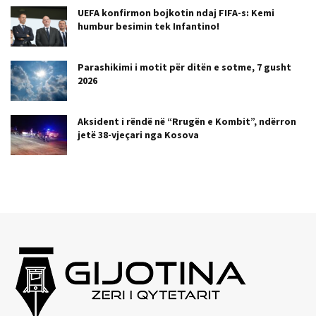
UEFA konfirmon bojkotin ndaj FIFA-s: Kemi
humbur besimin tek Infantino!
Parashikimi i motit për ditën e sotme, 7 gusht
2026
Aksident i rëndë në “Rrugën e Kombit”, ndërron
jetë 38-vjeçari nga Kosova