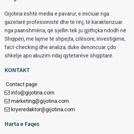
Gijotina është media e pavarur, e iniciuar nga
gazetarë profesionistë dhe të rinj, të karakterizuar
nga paanshmëria, që sjellin tek ju gjithçka ndodh në
Shqipëri, me lajme të shpejta, cilësore, investigime,
fact-checking dhe analiza, duke denoncuar çdo
shkelje apo abuzim ndaj qytetarëve shqiptarë.
KONTAKT
Contact page
info@gijotina.com
marketing@gijotina.com
kryeredaktor@gijotina.com
Harta e Faqes