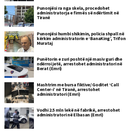
Punonjësi ra nga skela, procedohet
administratorja e firmës së ndërtimit në
Tiranë
Punonjësi humbi shikimin, policia shpall në
kërkim administratorin e ‘BanaKing’, Trifon
Murataj
Punëtorin e zuri poshtë një masiv guri dhe
ndërroi jetë, arrestohet administratori në
Berat (Emri)
Mashtrim me bursa fiktive/ Goditet ‘Call
Center-i’ në Tiranë, arrestohet
administratori (Emri)
Vodhi 2.5 mln lekë në fabrikë, arrestohet
administratori në Elbasan (Emri)