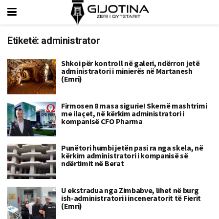
Etiketë:
administrator
Shkoi për kontroll në galeri, ndërron jetë
administratori i minierës në Martanesh
(Emri)
Firmosen 8 masa sigurie! Skemë mashtrimi
me ilaçet, në kërkim administratori i
kompanisë CFO Pharma
Punëtori humbi jetën pasi ra nga skela, në
kërkim administratori i kompanisë së
ndërtimit në Berat
U ekstradua nga Zimbabve, lihet në burg
ish-administratori i inceneratorit të Fierit
(Emri)