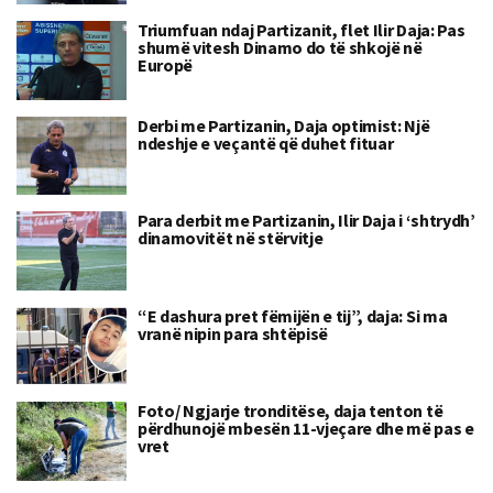
Triumfuan ndaj Partizanit, flet Ilir Daja: Pas
shumë vitesh Dinamo do të shkojë në
Europë
Derbi me Partizanin, Daja optimist: Një
ndeshje e veçantë që duhet fituar
Para derbit me Partizanin, Ilir Daja i ‘shtrydh’
dinamovitët në stërvitje
“E dashura pret fëmijën e tij”, daja: Si ma
vranë nipin para shtëpisë
Foto/ Ngjarje tronditëse, daja tenton të
përdhunojë mbesën 11-vjeçare dhe më pas e
vret