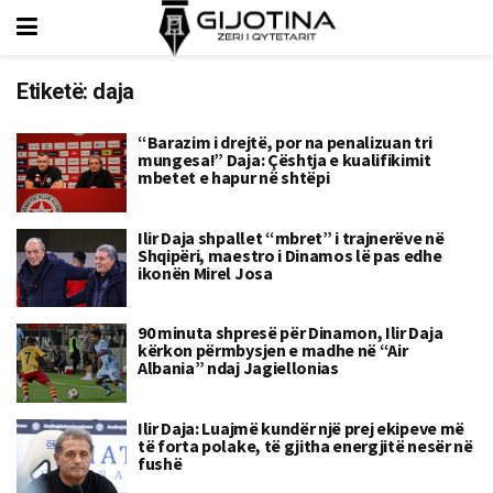
Etiketë:
daja
“Barazim i drejtë, por na penalizuan tri
mungesa!” Daja: Çështja e kualifikimit
mbetet e hapur në shtëpi
Ilir Daja shpallet “mbret” i trajnerëve në
Shqipëri, maestro i Dinamos lë pas edhe
ikonën Mirel Josa
90 minuta shpresë për Dinamon, Ilir Daja
kërkon përmbysjen e madhe në “Air
Albania” ndaj Jagiellonias
Ilir Daja: Luajmë kundër një prej ekipeve më
të forta polake, të gjitha energjitë nesër në
fushë