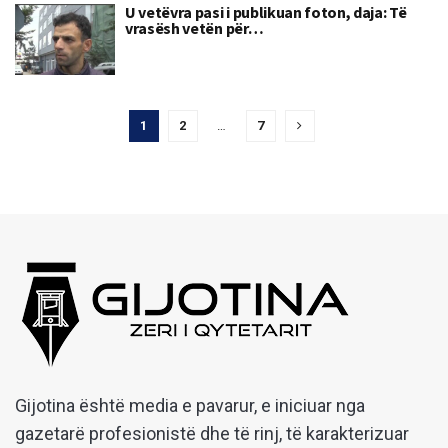
U vetëvra pasi i publikuan foton, daja: Të
vrasësh vetën për…
1
2
…
7
Gijotina është media e pavarur, e iniciuar nga
gazetarë profesionistë dhe të rinj, të karakterizuar