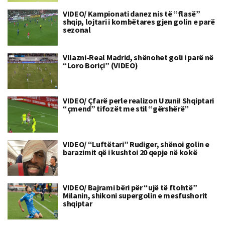
VIDEO/ Kampionati danez nis të “flasë”
shqip, lojtari i kombëtares gjen golin e parë
sezonal
Vllazni-Real Madrid, shënohet goli i parë në
“Loro Boriçi” (VIDEO)
VIDEO/ Çfarë perle realizon Uzuni! Shqiptari
“çmend” tifozët me stil “gërshërë”
VIDEO/ “Luftëtari” Rudiger, shënoi golin e
barazimit që i kushtoi 20 qepje në kokë
VIDEO/ Bajrami bëri për “ujë të ftohtë”
Milanin, shikoni supergolin e mesfushorit
shqiptar