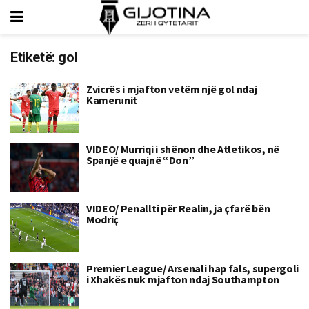
Etiketë:
gol
Zvicrës i mjafton vetëm një gol ndaj
Kamerunit
VIDEO/ Murriqi i shënon dhe Atletikos, në
Spanjë e quajnë “Don”
VIDEO/ Penallti për Realin, ja çfarë bën
Modriç
Premier League/ Arsenali hap fals, supergoli
i Xhakës nuk mjafton ndaj Southampton