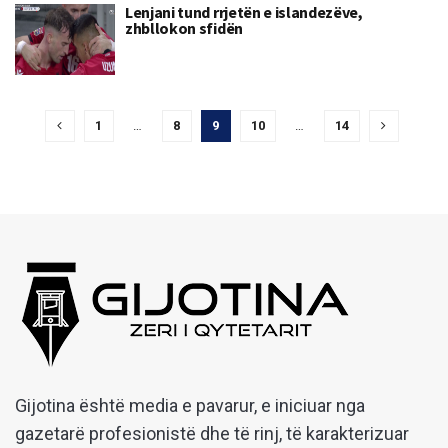
Lenjani tund rrjetën e islandezëve,
zhbllokon sfidën
1
…
8
9
10
…
14
Gijotina është media e pavarur, e iniciuar nga
gazetarë profesionistë dhe të rinj, të karakterizuar