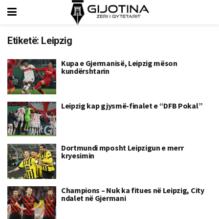
Etiketë:
Leipzig
Kupa e Gjermanisë, Leipzig mëson
kundërshtarin
Leipzig kap gjysmë-finalet e “DFB Pokal”
Dortmundi mposht Leipzigun e merr
kryesimin
Champions – Nuk ka fitues në Leipzig, City
ndalet në Gjermani