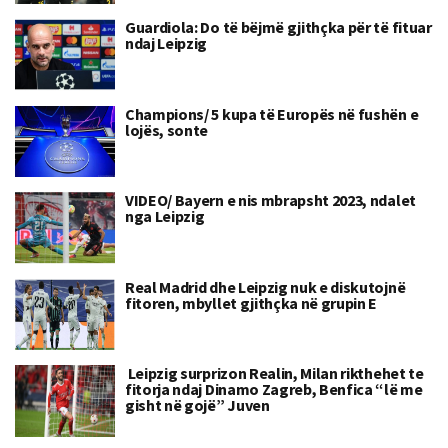
Guardiola: Do të bëjmë gjithçka për të fituar
ndaj Leipzig
Champions/ 5 kupa të Europës në fushën e
lojës, sonte
VIDEO/ Bayern e nis mbrapsht 2023, ndalet
nga Leipzig
Real Madrid dhe Leipzig nuk e diskutojnë
fitoren, mbyllet gjithçka në grupin E
Leipzig surprizon Realin, Milan rikthehet te
fitorja ndaj Dinamo Zagreb, Benfica “lë me
gisht në gojë” Juven