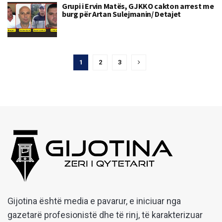
Grupi i Ervin Matës, GJKKO cakton arrest me
burg për Artan Sulejmanin/ Detajet
1
2
3
Gijotina është media e pavarur, e iniciuar nga
gazetarë profesionistë dhe të rinj, të karakterizuar