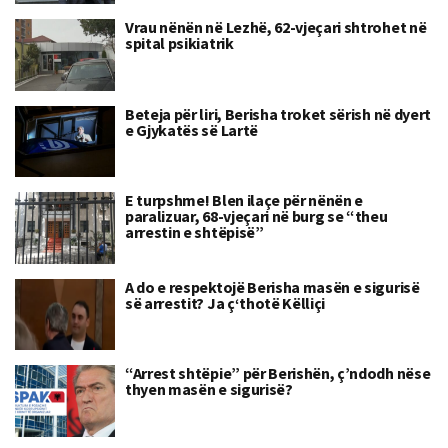
Vrau nënën në Lezhë, 62-vjeçari shtrohet në
spital psikiatrik
Beteja për liri, Berisha troket sërish në dyert
e Gjykatës së Lartë
E turpshme! Blen ilaçe për nënën e
paralizuar, 68-vjeçari në burg se “theu
arrestin e shtëpisë”
A do e respektojë Berisha masën e sigurisë
së arrestit? Ja ç‘thotë Këlliçi
“Arrest shtëpie” për Berishën, ç’ndodh nëse
thyen masën e sigurisë?