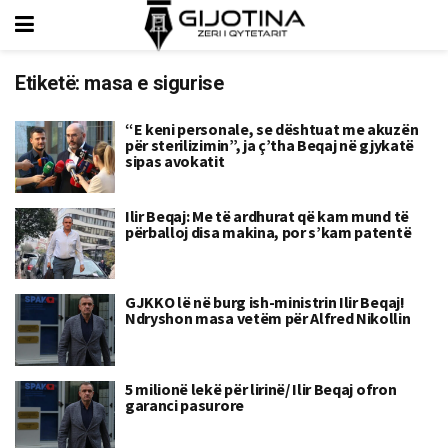
Etiketë:
masa e sigurise
“E keni personale, se dështuat me akuzën
për sterilizimin”, ja ç’tha Beqaj në gjykatë
sipas avokatit
Ilir Beqaj: Me të ardhurat që kam mund të
përballoj disa makina, por s’kam patentë
GJKKO lë në burg ish-ministrin Ilir Beqaj!
Ndryshon masa vetëm për Alfred Nikollin
5 milionë lekë për lirinë/ Ilir Beqaj ofron
garanci pasurore