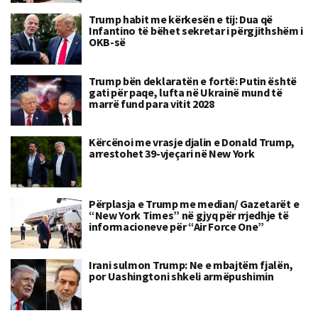
Trump habit me kërkesën e tij: Dua që
Infantino të bëhet sekretar i përgjithshëm i
OKB-së
Trump bën deklaratën e fortë: Putin është
gati për paqe, lufta në Ukrainë mund të
marrë fund para vitit 2028
Kërcënoi me vrasje djalin e Donald Trump,
arrestohet 39-vjeçari në New York
Përplasja e Trump me median/ Gazetarët e
“New York Times” në gjyq për rrjedhje të
informacioneve për “Air Force One”
Irani sulmon Trump: Ne e mbajtëm fjalën,
por Uashingtoni shkeli armëpushimin