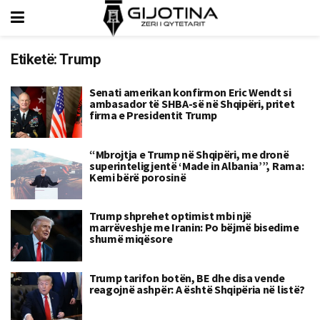
Etiketë:
Trump
Senati amerikan konfirmon Eric Wendt si
ambasador të SHBA-së në Shqipëri, pritet
firma e Presidentit Trump
“Mbrojtja e Trump në Shqipëri, me dronë
superinteligjentë ‘Made in Albania’”, Rama:
Kemi bërë porosinë
Trump shprehet optimist mbi një
marrëveshje me Iranin: Po bëjmë bisedime
shumë miqësore
Trump tarifon botën, BE dhe disa vende
reagojnë ashpër: A është Shqipëria në listë?