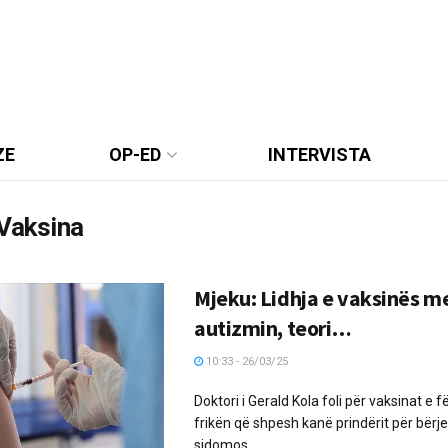
ZE
OP-ED
INTERVISTA
Vaksina
Mjeku: Lidhja e vaksinës m
autizmin, teori…
10:33 - 26/03/25
Doktori i Gerald Kola foli për vaksinat e 
frikën që shpesh kanë prindërit për bërje
sidomos ...