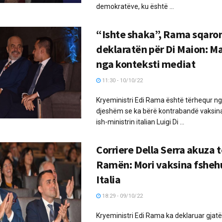
demokratëve, ku është ...
“Ishte shaka”, Rama sqaro
deklaratën për Di Maion: M
nga konteksti mediat
11:30 - 10/10/22
Kryeministri Edi Rama është tërhequr nga
djeshëm se ka bërë kontrabandë vaksi
ish-ministrin italian Luigi Di ...
Corriere Della Serra akuza t
Ramën: Mori vaksina fsheh
Italia
18:29 - 09/10/22
Kryeministri Edi Rama ka deklaruar gjatë 