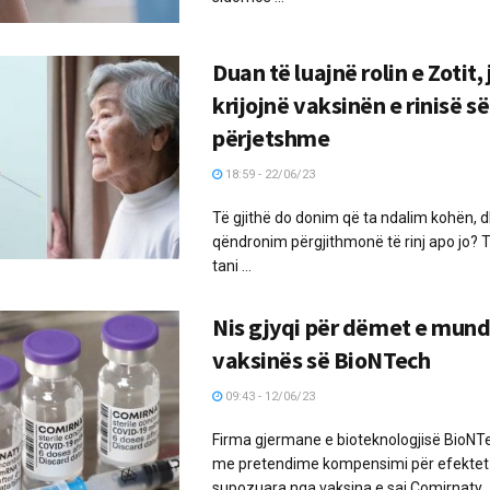
Duan të luajnë rolin e Zotit
krijojnë vaksinën e rinisë së
përjetshme
18:59 - 22/06/23
Të gjithë do donim që ta ndalim kohën, d
qëndronim përgjithmonë të rinj apo jo? 
tani ...
Nis gjyqi për dëmet e mun
vaksinës së BioNTech
09:43 - 12/06/23
Firma gjermane e bioteknologjisë BioNTe
me pretendime kompensimi për efektet
supozuara nga vaksina e saj Comirnaty. .