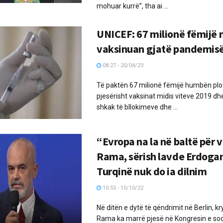
mohuar kurrë”, tha ai ...
​UNICEF: 67 milionë fëmijë 
vaksinuan gjatë pandemis
08:27 - 20/04/23
Të paktën 67 milionë fëmijë humbën plo
pjesërisht vaksinat midis viteve 2019 dh
shkak të bllokimeve dhe ...
“Evropa na la në baltë për 
Rama, sërish lavde Erdogan
Turqinë nuk do ia dilnim
10:55 - 15/10/22
Në ditën e dytë të qëndrimit në Berlin, kr
Rama ka marrë pjesë në Kongresin e soc