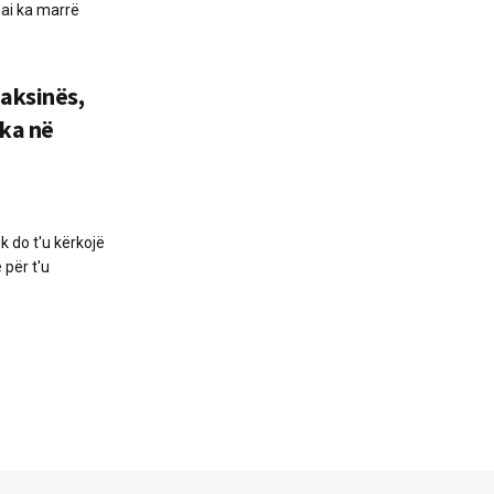
 ai ka marrë
aksinës,
​​​​në
 do t'u kërkojë
 për t'u