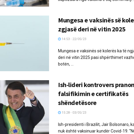
Mungesa e vaksinës së kole
zgjasë deri në vitin 2025
14:53 - 22/05/23
Mungesa e vaksinës së kolerës ka të ngj
deri në vitin 2025 pasi shpërthimet vaz
botën, ...
Ish-lideri kontrovers prano
falsifikimin e certifikatës
shëndetësore
15:28 - 03/05/23
Ish-presidenti i Brazilit, Jair Bolsonaro, 
nuk është vaksinuar kundër Covid-19. “