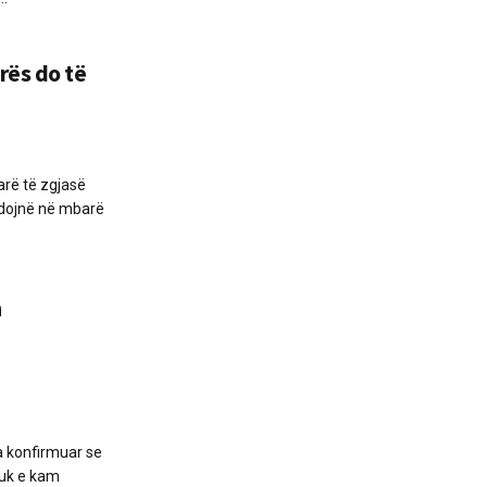
rës do të
arë të zgjasë
hdojnë në mbarë
n
ka konfirmuar se
Nuk e kam