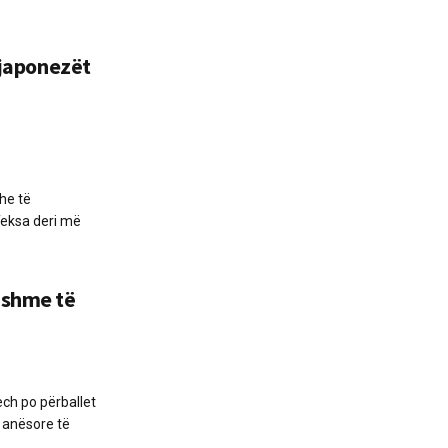
, japonezët
he të
Teksa deri më
dshme të
ch po përballet
 anësore të
..