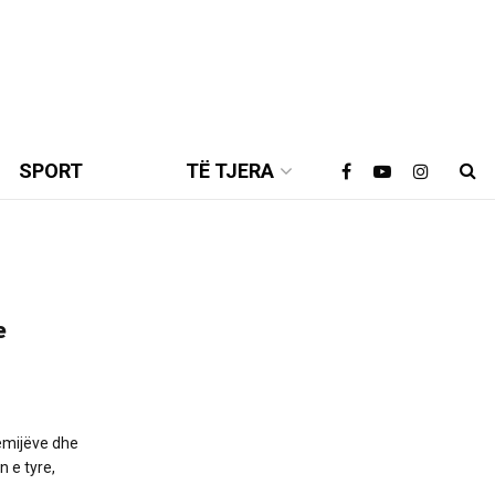
SPORT
TË TJERA
e
fëmijëve dhe
n e tyre,