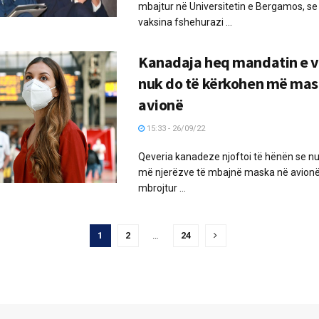
mbajtur në Universitetin e Bergamos, se
vaksina fshehurazi ...
Kanadaja heq mandatin e v
nuk do të kërkohen më maska 
avionë
15:33 - 26/09/22
Qeveria kanadeze njoftoi të hënën se nuk
më njerëzve të mbajnë maska ​​në avionë
mbrojtur ...
1
2
…
24