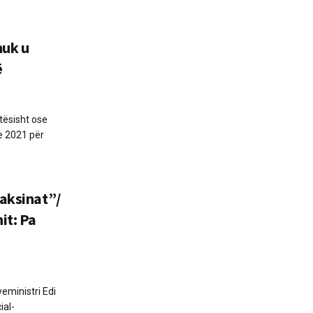
nuk u
ë
tësisht ose
e 2021 për
vaksinat”/
it: Pa
yeministri Edi
ial-