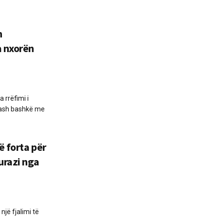
n
a nxorën
 rrëfimi i
nash bashkë me
ë forta për
urazi nga
një fjalimi të