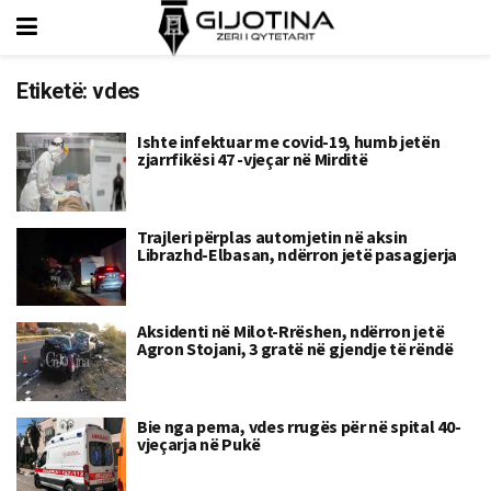
Etiketë:
vdes
Ishte infektuar me covid-19, humb jetën
zjarrfikësi 47 -vjeçar në Mirditë
Trajleri përplas automjetin në aksin
Librazhd-Elbasan, ndërron jetë pasagjerja
Aksidenti në Milot-Rrëshen, ndërron jetë
Agron Stojani, 3 gratë në gjendje të rëndë
Bie nga pema, vdes rrugës për në spital 40-
vjeçarja në Pukë