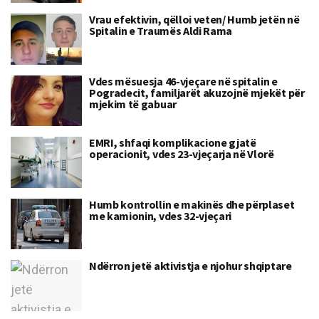
Vrau efektivin, qëlloi veten/ Humb jetën në
Spitalin e Traumës Aldi Rama
Vdes mësuesja 46-vjeçare në spitalin e
Pogradecit, familjarët akuzojnë mjekët për
mjekim të gabuar
EMRI, shfaqi komplikacione gjatë
operacionit, vdes 23-vjeçarja në Vlorë
Humb kontrollin e makinës dhe përplaset
me kamionin, vdes 32-vjeçari
Ndërron jetë aktivistja e njohur shqiptare