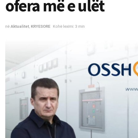
ofera më e ulët
në
Aktualitet
,
KRYESORE
Kohë leximi: 3 min