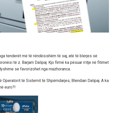
 nga tenderët më të rëndësishëm të saj, atë të blerjes së
onësi të z. Barjam Dalipaj. Kjo firmë ka pësuar rritje në fitimet
e dyshime se favorizohet nga mazhoranca.
të Operatorit të Sistemit të Shpërndarjes, Blendian Dalipaj. A ka
onë euro?!