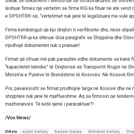
shkak se dokumenti i Ministrisë së Infrastrukturës së Slloveni
lëshuar firmës një vërtetim se firma KIG ka fituar në atë vend 
e DPSHTRR-së, “vërtetimet nuk janë të legalizuara me vulë apo
Firma këmbënguli që kjo drejtori ti verifikonte dhe, nëse shpall
DPSHTRR-ja ka shkruar disa paragrafë se Shqipëria dhe Sllove
rrjedhojë dokumentet nuk u pranuan!
Firmat që ofruan më pak paraqitën edhe dokumente se kanë fi
“kapacitetet teknike” të Drejtorisë së Transportit Rrugor në Shq
Ministria e Punëve të Brendshme të Kosovës. Në Kosovë firmat
Por, pavarësisht se firmat prodhojnë targa në Kosovë dhe në n
shqiptare nuk janë të mjaftueshme. Aq sa firmosin që tenderin t
mazhorancës. Të ketë qenë i paracaktuar?!
/Vox News/
Etiketa:
arjam Dalipaj
Barjam Dalipa
Blendian Dalipaj
Dre