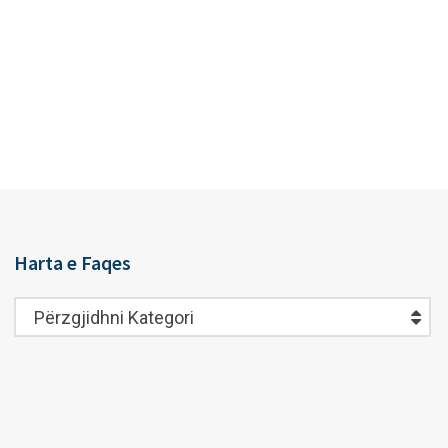
Harta e Faqes
Harta
Përzgjidhni Kategori
e
Faqes