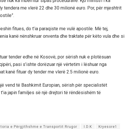
së nuk ka mbërritur sipas procedurave. Kjo ministri i ka
dy tendera me vlerë 22 dhe 30 milionë euro. Por, për mjeshtrit
stile”.
eshin fitues, do t’ia paraqiste me vulë apostile. Më tej,
nia kanë nënshkruar onventa dhe traktate për këto vula dhe si
tuar tender edhe në Kosovë, por sërish nuk e plotësuan
ipëri, pasi s’ishte dorëzuar një vërtetim i lëshuar nga
 kanë fituar dy tender me vlerë 2.5 milionë euro.
jë vend të Bashkimit Europian, sërish për specialistët
’ia japin familjes së një drejtori të rëndësishëm të
jtoria e Përgjithshme e Transportit Rrugor
I.D.K
Kryesore1