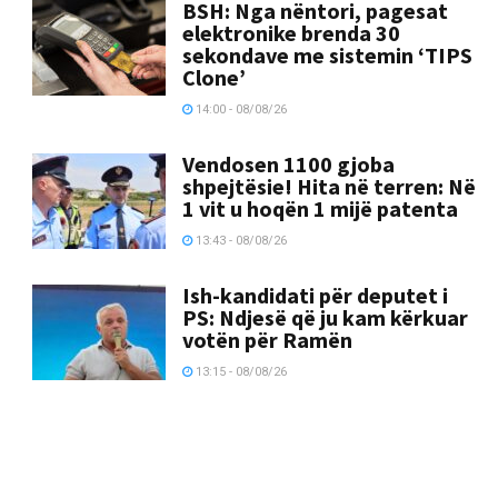
BSH: Nga nëntori, pagesat
elektronike brenda 30
sekondave me sistemin ‘TIPS
Clone’
14:00 - 08/08/26
Vendosen 1100 gjoba
shpejtësie! Hita në terren: Në
1 vit u hoqën 1 mijë patenta
13:43 - 08/08/26
Ish-kandidati për deputet i
PS: Ndjesë që ju kam kërkuar
votën për Ramën
13:15 - 08/08/26