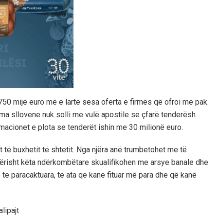
750 mijë euro më e lartë sesa oferta e firmës që ofroi më pak.
irma sllovene nuk solli me vulë apostile se çfarë tenderësh
macionet e plota se tenderët ishin me 30 milionë euro.
t të buxhetit të shtetit. Nga njëra anë trumbetohet me të
kërisht këta ndërkombëtare skualifikohen me arsye banale dhe
ë të paracaktuara, te ata që kanë fituar më para dhe që kanë