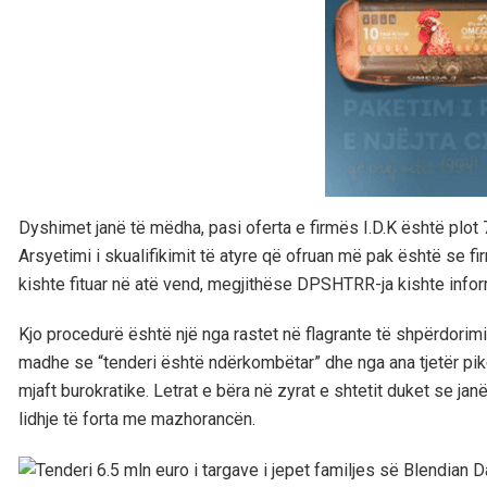
Dyshimet janë të mëdha, pasi oferta e firmës I.D.K është plot 
Arsyetimi i skualifikimit të atyre që ofruan më pak është se f
kishte fituar në atë vend, megjithëse DPSHTRR-ja kishte infor
Kjo procedurë është një nga rastet në flagrante të shpërdorimi
madhe se “tenderi është ndërkombëtar” dhe nga ana tjetër pi
mjaft burokratike. Letrat e bëra në zyrat e shtetit duket se jan
lidhje të forta me mazhorancën.