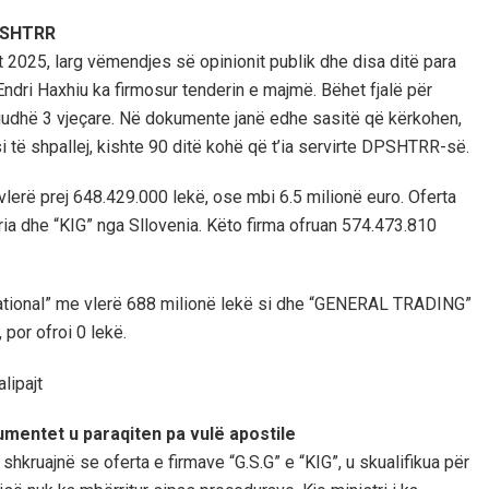
DPSHTRR
025, larg vëmendjes së opinionit publik dhe disa ditë para
r Endri Haxhiu ka firmosur tenderin e majmë. Bëhet fjalë për
periudhë 3 vjeçare. Në dokumente janë edhe sasitë që kërkohen,
i të shpallej, kishte 90 ditë kohë që t’ia servirte DPSHTRR-së.
lerë prej 648.429.000 lekë, ose mbi 6.5 milionë euro. Oferta
ria dhe “KIG” nga Sllovenia. Këto firma ofruan 574.473.810
ational” me vlerë 688 milionë lekë si dhe “GENERAL TRADING”
por ofroi 0 lekë.
umentet u paraqiten pa vulë apostile
 shkruajnë se oferta e firmave “G.S.G” e “KIG”, u skualifikua për