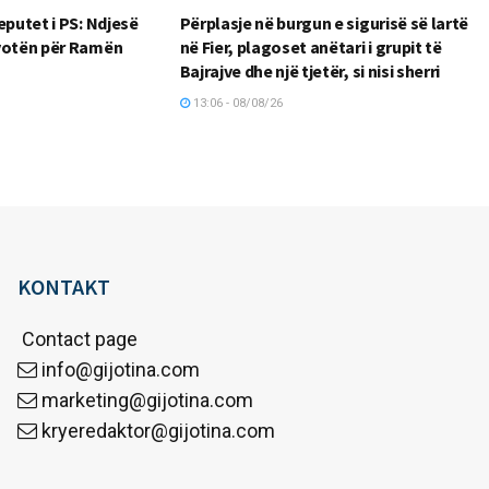
eputet i PS: Ndjesë
Përplasje në burgun e sigurisë së lartë
 votën për Ramën
në Fier, plagoset anëtari i grupit të
Bajrajve dhe një tjetër, si nisi sherri
13:06 - 08/08/26
KONTAKT
Contact page
info@gijotina.com
marketing@gijotina.com
kryeredaktor@gijotina.com