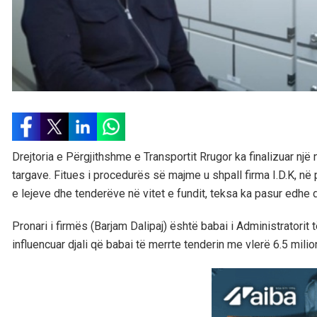
Drejtoria e Përgjithshme e Transportit Rrugor ka finalizuar një
targave. Fitues i procedurës së majme u shpall firma I.D.K, në pr
e lejeve dhe tenderëve në vitet e fundit, teksa ka pasur edh
Pronari i firmës (Barjam Dalipaj) është babai i Administratorit 
influencuar djali që babai të merrte tenderin me vlerë 6.5 mili