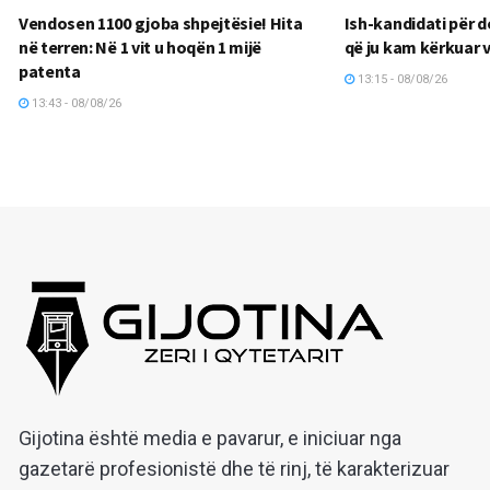
Vendosen 1100 gjoba shpejtësie! Hita
Ish-kandidati për d
në terren: Në 1 vit u hoqën 1 mijë
që ju kam kërkuar
patenta
13:15 - 08/08/26
13:43 - 08/08/26
Gijotina është media e pavarur, e iniciuar nga
gazetarë profesionistë dhe të rinj, të karakterizuar