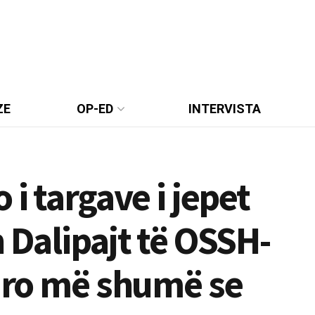
ZE
OP-ED
INTERVISTA
 i targave i jepet
 Dalipajt të OSSH-
euro më shumë se