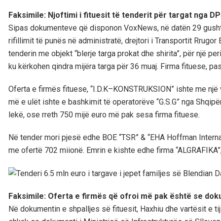
Faksimile: Njoftimi i fituesit të tenderit për targat nga 
Sipas dokumenteve që disponon VoxNews, në datën 29 gusht 2
rifillimit të punës në administratë, drejtori i Transportit Rrugo
tenderin me objekt “blerje targa prokat dhe shirita”, për një 
ku kërkohen qindra mijëra targa për 36 muaj. Firma fituese, pas
Oferta e firmës fituese, “I.D.K–KONSTRUKSION” ishte me një v
më e ulët ishte e bashkimit të operatorëve “G.S.G” nga Shqipë
lekë, ose rreth 750 mijë euro më pak sesa firma fituese.
Në tender mori pjesë edhe BOE “TSR” & “EHA Hoffman Intern
me ofertë 702 miionë. Emrin e kishte edhe firma “ALGRAFIKA”, 
Faksimile: Oferta e firmës që ofroi më pak është se dok
Në dokumentin e shpalljes së fituesit, Haxhiu dhe vartësit e tij