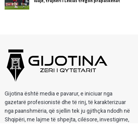
luajë, trajneri i Lekias tregon prapaskenat
Gijotina është media e pavarur, e iniciuar nga
gazetarë profesionistë dhe të rinj, të karakterizuar
nga paanshmëria, që sjellin tek ju gjithçka ndodh në
Shqipëri, me lajme të shpejta, cilësore, investigime,
fact-checking dhe analiza, duke denoncuar çdo
shkelje apo abuzim ndaj qytetarëve shqiptarë.