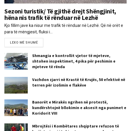
Sezoni turistik/ Të gjithë drejt Shëngjinit,
hëna nis trafik të rënduar në Lezhë
Kjo fillim jave ka nisur me trafik të rënduar në Lezhë. Që në orët e
para të mëngjesit, fluksi i...
LEXO MË SHUMË
Shmangia e kontrollit vjetor të mjeteve,
shtohen inspektimet, 4 pika për peshimin e
mjeteve të rënda
Vazhdon zjarri në Krastë të Krujës, 50 efektivë në
terren për izolimin e flakëve
Banorët e Mirakës ngrihen në protestë,
kundërshtojnë bllokimin e aksesit nga punimet e
Koridorit VIII
Mbrojtësi i Kombëtares shqiptare refuzon të