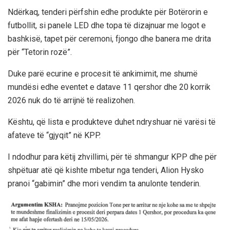
Ndërkaq, tenderi përfshin edhe produkte për Botërorin e
futbollit, si panele LED dhe topa të dizajnuar me logot e
bashkisë, tapet për ceremoni, fjongo dhe banera me drita
për “Tetorin rozë”.
Duke parë ecurine e procesit të ankimimit, me shumë
mundësi edhe eventet e datave 11 qershor dhe 20 korrik
2026 nuk do të arrijnë të realizohen.
Kështu, që lista e produkteve duhet ndryshuar në varësi të
afateve të “gjyqit” në KPP.
I ndodhur para këtij zhvillimi, për të shmangur KPP dhe për
shpëtuar atë që kishte mbetur nga tenderi, Alion Hysko
pranoi “gabimin” dhe mori vendim ta anulonte tenderin.