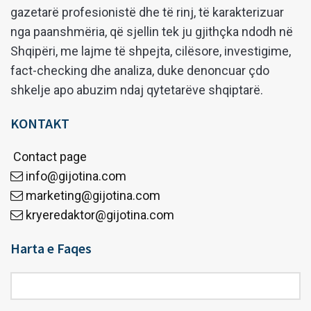
gazetarë profesionistë dhe të rinj, të karakterizuar
nga paanshmëria, që sjellin tek ju gjithçka ndodh në
Shqipëri, me lajme të shpejta, cilësore, investigime,
fact-checking dhe analiza, duke denoncuar çdo
shkelje apo abuzim ndaj qytetarëve shqiptarë.
KONTAKT
Contact page
info@gijotina.com
marketing@gijotina.com
kryeredaktor@gijotina.com
Harta e Faqes
Harta
e