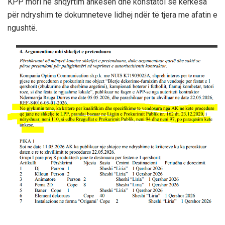
KPP mori në shqyrtim ankesën dhe konstatoi se kërkesa
për ndryshim të dokumneteve lidhej ndër të tjera me afatin e
ngushtë.