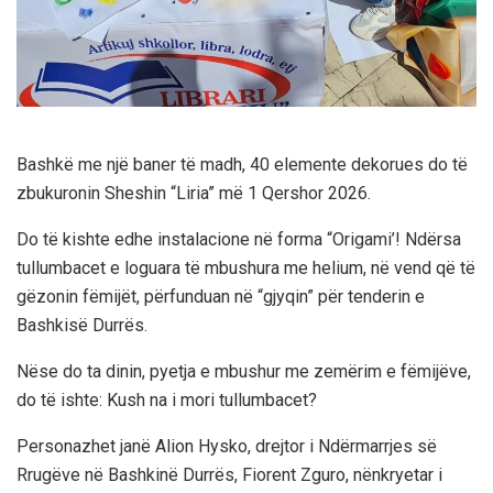
Bashkë me një baner të madh, 40 elemente dekorues do të
zbukuronin Sheshin “Liria” më 1 Qershor 2026.
Do të kishte edhe instalacione në forma “Origami’! Ndërsa
tullumbacet e loguara të mbushura me helium, në vend që të
gëzonin fëmijët, përfunduan në “gjyqin” për tenderin e
Bashkisë Durrës.
Nëse do ta dinin, pyetja e mbushur me zemërim e fëmijëve,
do të ishte: Kush na i mori tullumbacet?
Personazhet janë Alion Hysko, drejtor i Ndërmarrjes së
Rrugëve në Bashkinë Durrës, Fiorent Zguro, nënkryetar i