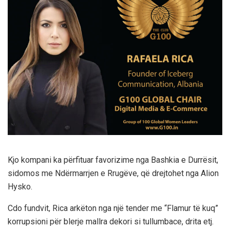
Kjo kompani ka përfituar favorizime nga Bashkia e Durrësit,
sidomos me Ndërmarrjen e Rrugëve, që drejtohet nga Alion
Hysko.
Cdo fundvit, Rica arkëton nga një tender me “Flamur të kuq”
korrupsioni për blerje mallra dekori si tullumbace, drita etj.