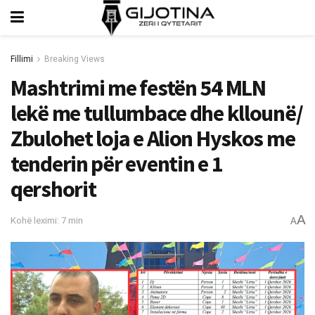
Fillimi
Breaking Views
Mashtrimi me festën 54 MLN
lekë me tullumbace dhe kllounë/
Zbulohet loja e Alion Hyskos me
tenderin për eventin e 1
qershorit
A
Kohë leximi: 7 min
A