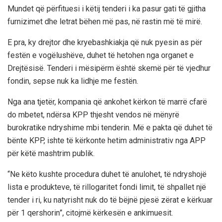
Mundet që përfituesi i këtij tenderi i ka pasur gati të gjitha
furnizimet dhe letrat bëhen më pas, në rastin më të mirë.
E pra, ky drejtor dhe kryebashkiakja që nuk pyesin as për
festën e vogëlushëve, duhet të hetohen nga organet e
Drejtësisë. Tenderi i mësipërm është skemë për të vjedhur
fondin, sepse nuk ka lidhje me festën.
Nga ana tjetër, kompania që ankohet kërkon të marrë cfarë
do mbetet, ndërsa KPP thjesht vendos në mënyrë
burokratike ndryshime mbi tenderin. Më e pakta që duhet të
bënte KPP, ishte të kërkonte hetim administrativ nga APP
për këtë mashtrim publik.
“Ne këto kushte procedura duhet të anulohet, të ndryshojë
lista e produkteve, të rillogaritet fondi limit, të shpallet një
tender i ri, ku natyrisht nuk do të bëjnë pjesë zërat e kërkuar
për 1 qershorin”, citojmë kërkesën e ankimuesit.