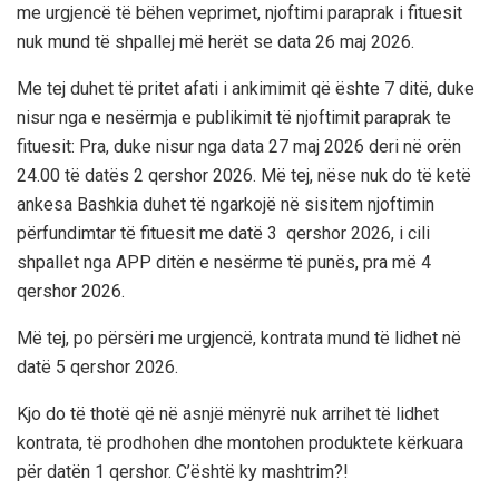
me urgjencë të bëhen veprimet, njoftimi paraprak i fituesit
nuk mund të shpallej më herët se data 26 maj 2026.
Me tej duhet të pritet afati i ankimimit që ështe 7 ditë, duke
nisur nga e nesërmja e publikimit të njoftimit paraprak te
fituesit: Pra, duke nisur nga data 27 maj 2026 deri në orën
24.00 të datës 2 qershor 2026. Më tej, nëse nuk do të ketë
ankesa Bashkia duhet të ngarkojë në sisitem njoftimin
përfundimtar të fituesit me datë 3 qershor 2026, i cili
shpallet nga APP ditën e nesërme të punës, pra më 4
qershor 2026.
Më tej, po përsëri me urgjencë, kontrata mund të lidhet në
datë 5 qershor 2026.
Kjo do të thotë që në asnjë mënyrë nuk arrihet të lidhet
kontrata, të prodhohen dhe montohen produktete kërkuara
për datën 1 qershor. C’është ky mashtrim?!