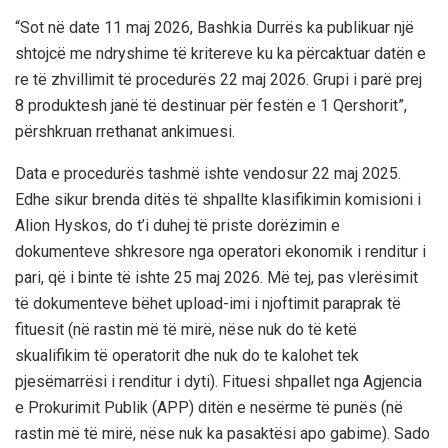
“Sot në date 11 maj 2026, Bashkia Durrës ka publikuar një
shtojcë me ndryshime të kritereve ku ka përcaktuar datën e
re të zhvillimit të procedurës 22 maj 2026. Grupi i parë prej
8 produktesh janë të destinuar për festën e 1 Qershorit”,
përshkruan rrethanat ankimuesi.
Data e procedurës tashmë ishte vendosur 22 maj 2025.
Edhe sikur brenda ditës të shpallte klasifikimin komisioni i
Alion Hyskos, do t’i duhej të priste dorëzimin e
dokumenteve shkresore nga operatori ekonomik i renditur i
pari, që i binte të ishte 25 maj 2026. Më tej, pas vlerësimit
të dokumenteve bëhet upload-imi i njoftimit paraprak të
fituesit (në rastin më të mirë, nëse nuk do të ketë
skualifikim të operatorit dhe nuk do te kalohet tek
pjesëmarrësi i renditur i dyti). Fituesi shpallet nga Agjencia
e Prokurimit Publik (APP) ditën e nesërme të punës (në
rastin më të mirë, nëse nuk ka pasaktësi apo gabime). Sado