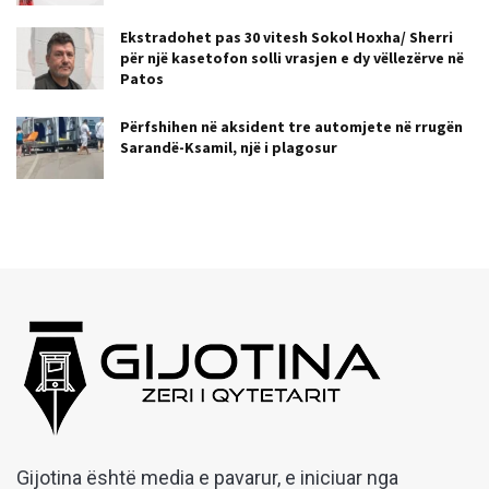
Ekstradohet pas 30 vitesh Sokol Hoxha/ Sherri
për një kasetofon solli vrasjen e dy vëllezërve në
Patos
Përfshihen në aksident tre automjete në rrugën
Sarandë-Ksamil, një i plagosur
Gijotina është media e pavarur, e iniciuar nga