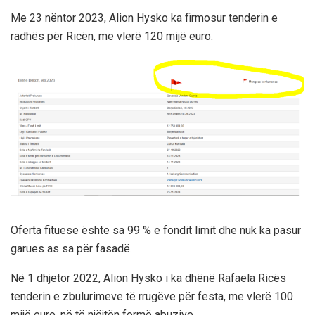
Me 23 nëntor 2023, Alion Hysko ka firmosur tenderin e
radhës për Ricën, me vlerë 120 mijë euro.
Oferta fituese është sa 99 % e fondit limit dhe nuk ka pasur
garues as sa për fasadë.
Në 1 dhjetor 2022, Alion Hysko i ka dhënë Rafaela Ricës
tenderin e zbulurimeve të rrugëve për festa, me vlerë 100
mijë euro, në të njëjtën formë abuzive.