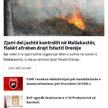
Zjarri del jashtë kontrollit në Mallakastër,
flakët afrohen drejt fshatit Drenije
Një vatër e re zjarri është regjistruar ditën e sotme në zonën e
Mallakastrës, e cila po afrohet drejt fshatit Drenije,...
LEXO MË SHUMË
FSHF revokon mbështetjen për kandidaturën e
Gianni Infantinos për President të FIFA-s
KLP zgjedh drejtuesin e ri të Prokurorisë së
Durrësit