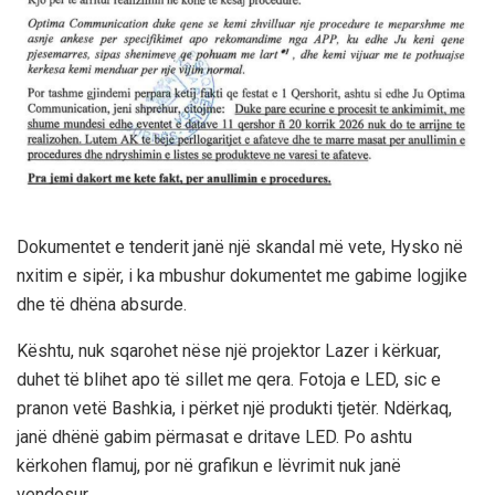
Dokumentet e tenderit janë një skandal më vete, Hysko në
nxitim e sipër, i ka mbushur dokumentet me gabime logjike
dhe të dhëna absurde.
Kështu, nuk sqarohet nëse një projektor Lazer i kërkuar,
duhet të blihet apo të sillet me qera. Fotoja e LED, sic e
pranon vetë Bashkia, i përket një produkti tjetër. Ndërkaq,
janë dhënë gabim përmasat e dritave LED. Po ashtu
kërkohen flamuj, por në grafikun e lëvrimit nuk janë
vendosur.