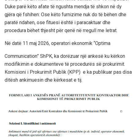
Duke parë këto afate të ngushta mendja të shkon në dy
gjëra që fshihen: Ose këto furnizime nuk do të bëhen dhe
paratë ndahen, ose fituesi është i paracaktuar dhe
procedura bëhet thjesht për qenë në rregull me letrat.
Në datë 11 maj 2026, operatori ekonomik “Optima
Communication” ShPK, ka dorëzuar një ankesë ku kërkon
modifikimin e dokumenteve të procedurës së prokurimit.
Komisioni i Prokurimit Publik (KPP) e ka publikuar pas disa
ditësh ankimuesin dhe kërkesat e tij.