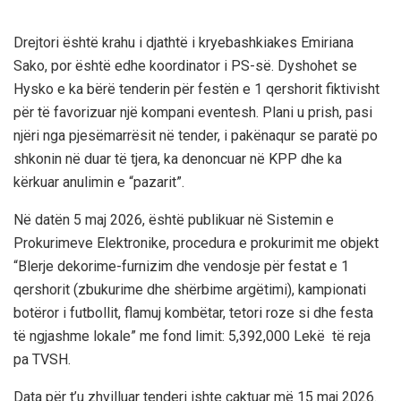
Drejtori është krahu i djathtë i kryebashkiakes Emiriana
Sako, por është edhe koordinator i PS-së. Dyshohet se
Hysko e ka bërë tenderin për festën e 1 qershorit fiktivisht
për të favorizuar një kompani eventesh. Plani u prish, pasi
njëri nga pjesëmarrësit në tender, i pakënaqur se paratë po
shkonin në duar të tjera, ka denoncuar në KPP dhe ka
kërkuar anulimin e “pazarit”.
Në datën 5 maj 2026, është publikuar në Sistemin e
Prokurimeve Elektronike, procedura e prokurimit me objekt
“Blerje dekorime-furnizim dhe vendosje për festat e 1
qershorit (zbukurime dhe shërbime argëtimi), kampionati
botëror i futbollit, flamuj kombëtar, tetori roze si dhe festa
të ngjashme lokale” me fond limit: 5,392,000 Lekë të reja
pa TVSH.
Data për t’u zhvilluar tenderi ishte caktuar më 15 maj 2026.