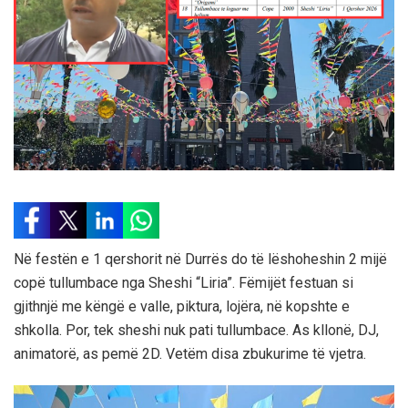
Në festën e 1 qershorit në Durrës do të lëshoheshin 2 mijë
copë tullumbace nga Sheshi “Liria”. Fëmijët festuan si
gjithnjë me këngë e valle, piktura, lojëra, në kopshte e
shkolla. Por, tek sheshi nuk pati tullumbace. As kllonë, DJ,
animatorë, as pemë 2D. Vetëm disa zbukurime të vjetra.