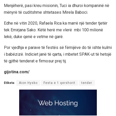
Menjëherë, pasi kreu misionin, Tuci ia dhuroi kompaninë në
mënyrë të cuditshme shtetases Mirela Baboci.
Edhe në vitin 2020, Rafaela Rica ka marrë një tender tjetër
tek Emirjana Sako. Këtë herë me vlerë mbi 100 milionë
lekë, duke qenë e vetme në garë.
Por vjedhja e parave të festës së fëmijëve do të ishte kulmi
i babëzizë. Indiciet janë të qarta, i mbetet SPAK-ut të hetojë
të gjithë tenderat e firmosur prej tij.
gijotina.com/
Etiketa:
Aion Hysko
Festa e 1 qershorit
tender