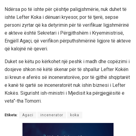
Ndërsa po të ishte për çështje paligjshmërie, nuk duhet të
ishte Lefter Koka i dënuari kryesor, por të tjerë, sepse
personi zyrtar që ka detyrimin për të verifikuar ligjshmërinë
e akteve është Sekretari i Përgjithshëm i Kryeministrisë,
Engjëll Agaçi, që verifikon përputhshmërinë ligjore të akteve
që kalojnë në qeveri.
Duket se këtu po kërkohet një peshk i madh dhe copëzimi i
dosjeve shkon në këtë skenar për të shpallur Lefter Kokën
si kreun e aferës së inceneratorëve, por të gjithë shqiptarët
e kanë të qartë se inceneratorët nuk ishin biznesi i Lefter
Kokës. Sigurisht ish-ministri i Mjedisit ka përgjegjësitë e
veta”-tha Tomorri.
Etiketa:
Agaci
incenerator
koka