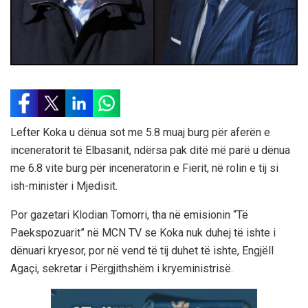
Lefter Koka u dënua sot me 5.8 muaj burg për aferën e
inceneratorit të Elbasanit, ndërsa pak ditë më parë u dënua
me 6.8 vite burg për inceneratorin e Fierit, në rolin e tij si
ish-ministër i Mjedisit.
Por gazetari Klodian Tomorri, tha në emisionin “Të
Paekspozuarit” në MCN TV se Koka nuk duhej të ishte i
dënuari kryesor, por në vend të tij duhet të ishte, Engjëll
Agaçi, sekretar i Përgjithshëm i kryeministrisë.