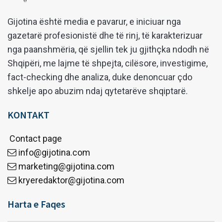
Gijotina është media e pavarur, e iniciuar nga
gazetarë profesionistë dhe të rinj, të karakterizuar
nga paanshmëria, që sjellin tek ju gjithçka ndodh në
Shqipëri, me lajme të shpejta, cilësore, investigime,
fact-checking dhe analiza, duke denoncuar çdo
shkelje apo abuzim ndaj qytetarëve shqiptarë.
KONTAKT
Contact page
info@gijotina.com
marketing@gijotina.com
kryeredaktor@gijotina.com
Harta e Faqes