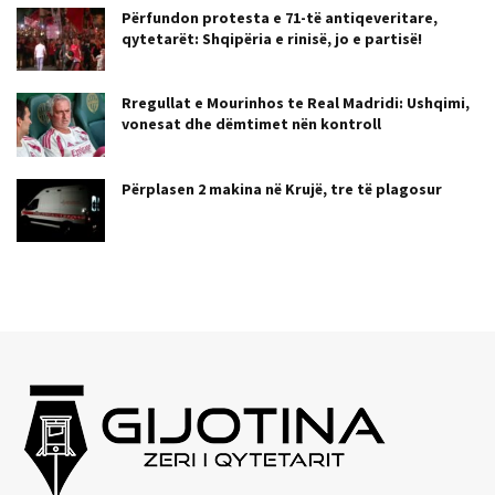
Përfundon protesta e 71-të antiqeveritare,
qytetarët: Shqipëria e rinisë, jo e partisë!
Rregullat e Mourinhos te Real Madridi: Ushqimi,
vonesat dhe dëmtimet nën kontroll
Përplasen 2 makina në Krujë, tre të plagosur