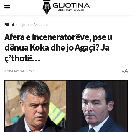
Fillimi
Lajme
Aktualitet
Afera e inceneratorëve, pse u
dënua Koka dhe jo Agaçi? Ja
ç’thotë…
A
Kohë leximi: 1 min
A