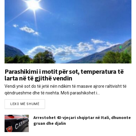
Parashikimi i motit për sot, temperatura të
larta në të gjithë vendin
Vendi ynë sot do të jetë nën ndikim të masave ajrore raltivisht të
qëndrueshme dhe të nxehta. Moti parashikohet i...
LEXO MË SHUMË
Arrestohet 43-vjeçari shqiptar në Itali, dhunonte
gruan dhe djalin