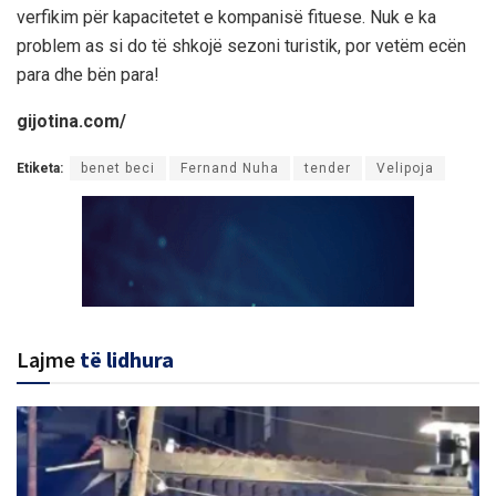
verfikim për kapacitetet e kompanisë fituese. Nuk e ka
problem as si do të shkojë sezoni turistik, por vetëm ecën
para dhe bën para!
gijotina.com/
Etiketa:
benet beci
Fernand Nuha
tender
Velipoja
Lajme
të lidhura