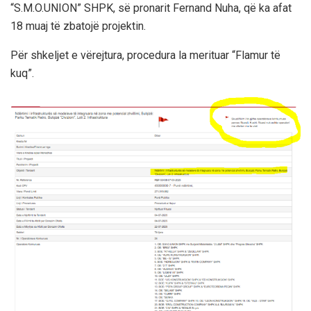
“S.M.O.UNION” SHPK, së pronarit Fernand Nuha, që ka afat
18 muaj të zbatojë projektin.
Për shkeljet e vërejtura, procedura la merituar “Flamur të
kuq”.