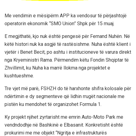
Me vendimin e mësipërm APP ka vendosur të përjashtojë
operatorin ekonomik “SMO Union” Shpk për 15 muaj.
E megjithatë, kjo nuk është pengesë për Fernand Nuhën. Në
këtë histori nuk ka asgjë të rastësishme. Nuha është klient i
vjetër i Benet Becit, po ashtu i institucioneve të varura direkt
nga Kryeministri Rama. Përmendim këtu Fondin Shqiptar të
Zhvillimit, ku Nuha ka marrë llokma nga projektet e
kushtueshme.
Tre vjet më parë, FSHZH do të harxhonte shifra kolosale për
ndërtimin e dy segmenteve që lidhin rrugët nacionale me
pistën ku mendohet të organizohet Formula 1.
Ky projekt njihet zyrtarisht me emrin Auto-Moto Park me
vendndodhje në Bashkinë e Elbasanit. Konkretisht është
prokurimi me me objekt “Ngritja e infrastrukturës