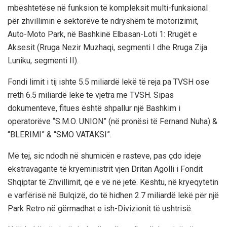
mbështetëse në funksion të kompleksit multi-funksional
për zhvillimin e sektorëve të ndryshëm të motorizimit,
Auto-Moto Park, në Bashkinë Elbasan-Loti 1: Rrugët e
Aksesit (Rruga Nezir Muzhaqi, segmenti I dhe Rruga Zija
Luniku, segmenti II).
Fondi limit i tij ishte 5.5 miliardë lekë të reja pa TVSH ose
rreth 6.5 miliardë lekë të vjetra me TVSH. Sipas
dokumenteve, fitues është shpallur një Bashkim i
operatorëve “S.M.O. UNION” (në pronësi të Fernand Nuha) &
“BLERIMI” & “SMO VATAKSI”.
Më tej, sic ndodh në shumicën e rasteve, pas çdo ideje
ekstravagante të kryeministrit vjen Dritan Agolli i Fondit
Shqiptar të Zhvillimit, që e vë në jetë. Kështu, në kryeqytetin
e varfërisë në Bulqizë, do të hidhen 2.7 miliardë lekë për një
Park Retro në gërmadhat e ish-Divizionit të ushtrisë.