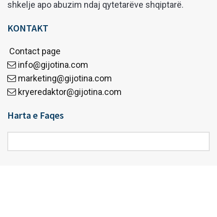
shkelje apo abuzim ndaj qytetarëve shqiptarë.
KONTAKT
Contact page
info@gijotina.com
marketing@gijotina.com
kryeredaktor@gijotina.com
Harta e Faqes
Harta
e
Faqes