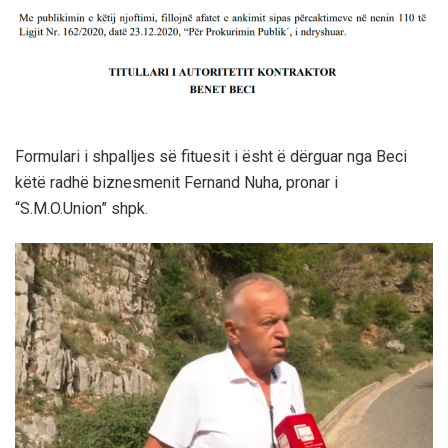
Formulari i shpalljes së fituesit i ësht ë dërguar nga Beci
këtë radhë biznesmenit Fernand Nuha, pronar i
“S.M.O.Union” shpk.