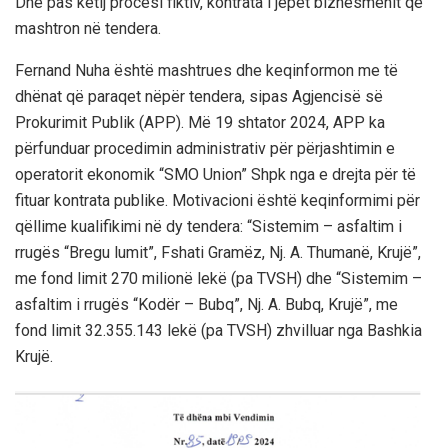
Dhe pas këtij procesi fiktiv, kontrata i jepet biznesmenit që
mashtron në tendera.
Fernand Nuha është mashtrues dhe keqinformon me të
dhënat që paraqet nëpër tendera, sipas Agjencisë së
Prokurimit Publik (APP). Më 19 shtator 2024, APP ka
përfunduar procedimin administrativ për përjashtimin e
operatorit ekonomik “SMO Union” Shpk nga e drejta për të
fituar kontrata publike. Motivacioni është keqinformimi për
qëllime kualifikimi në dy tendera: “Sistemim – asfaltim i
rrugës “Bregu lumit”, Fshati Gramëz, Nj. A. Thumanë, Krujë”,
me fond limit 270 milionë lekë (pa TVSH) dhe “Sistemim –
asfaltim i rrugës “Kodër – Bubq”, Nj. A. Bubq, Krujë”, me
fond limit 32.355.143 lekë (pa TVSH) zhvilluar nga Bashkia
Krujë.