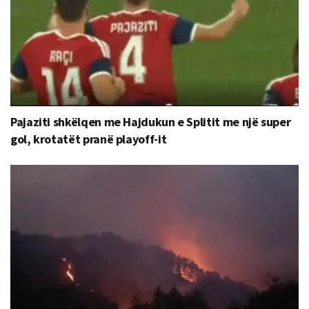
Pajaziti shkëlqen me Hajdukun e Splitit me një super
gol, krotatët pranë playoff-it