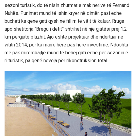
sezoni turistik, do të nisin zhurmat e makinerive të Fernand
Nuhës. Punimet mund të ishin kryer në dimër, pasi edhe
buxheti ka qenë gati qysh në fillim të vitit të kaluar. Rruga
apo shetitorja “Bregu i detit” shtrihet në një gjatësi prej 1.2
km përgjatë plazhit. Ajo është projektuar dhe ndërtuar në
vititn 2014, por ka marrë herë pas here investime. Ndoshta
me pak mirëmbajtje mund të bëhej gati edhe për sezonin e
ri turistik, pa qenë nevoja për rikonstruksion total.