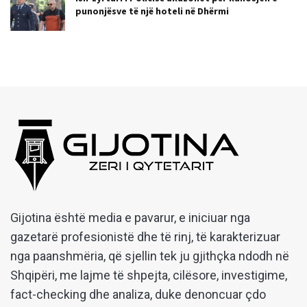
punonjësve të një hoteli në Dhërmi
Gijotina është media e pavarur, e iniciuar nga
gazetarë profesionistë dhe të rinj, të karakterizuar
nga paanshmëria, që sjellin tek ju gjithçka ndodh në
Shqipëri, me lajme të shpejta, cilësore, investigime,
fact-checking dhe analiza, duke denoncuar çdo