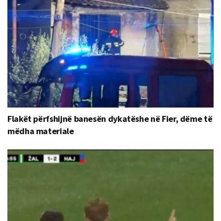
Flakët përfshijnë banesën dykatëshe në Fier, dëme të
mëdha materiale