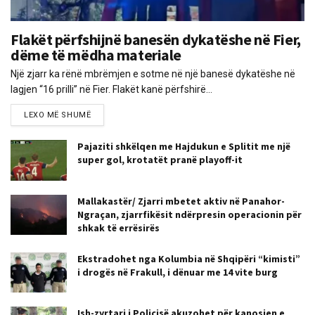
Flakët përfshijnë banesën dykatëshe në Fier,
dëme të mëdha materiale
Një zjarr ka rënë mbrëmjen e sotme në një banesë dykatëshe në
lagjen “16 prilli” në Fier. Flakët kanë përfshirë...
LEXO MË SHUMË
Pajaziti shkëlqen me Hajdukun e Splitit me një
super gol, krotatët pranë playoff-it
Mallakastër/ Zjarri mbetet aktiv në Panahor-
Ngraçan, zjarrfikësit ndërpresin operacionin për
shkak të errësirës
Ekstradohet nga Kolumbia në Shqipëri “kimisti”
i drogës në Frakull, i dënuar me 14 vite burg
Ish-zyrtari i Policisë akuzohet për kanosjen e