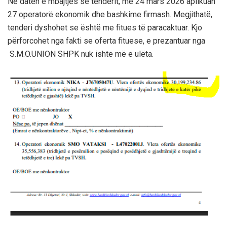
Në datën e mbajtjes së tenderit, më 24 mars 2026 aplikuan
27 operatorë ekonomik dhe bashkime firmash. Megjithatë,
tenderi dyshohet se është me fitues të paracaktuar. Kjo
përforcohet nga fakti se oferta fituese, e prezantuar nga
S.M.O.UNION SHPK nuk ishte më e ulëta.