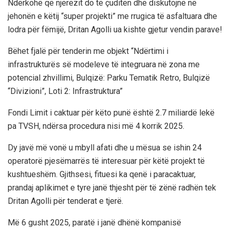
Ndërkohë që njerëzit do të çuditen dhe diskutojnë në
jehonën e këtij “super projekti” me rrugica të asfaltuara dhe
lodra për fëmijë, Dritan Agolli ua kishte gjetur vendin parave!
Bëhet fjalë për tenderin me objekt “Ndërtimi i
infrastrukturës së modeleve të integruara në zona me
potencial zhvillimi, Bulqizë: Parku Tematik Retro, Bulqizë
“Divizioni”, Loti 2: Infrastruktura”
Fondi Limit i caktuar për këto punë është 2.7 miliardë lekë
pa TVSH, ndërsa procedura nisi më 4 korrik 2025.
Dy javë më vonë u mbyll afati dhe u mësua se ishin 24
operatorë pjesëmarrës të interesuar për këtë projekt të
kushtueshëm. Gjithsesi, fituesi ka qenë i paracaktuar,
prandaj aplikimet e tyre janë thjesht për të zënë radhën tek
Dritan Agolli për tenderat e tjerë.
Më 6 gusht 2025, paratë i janë dhënë kompanisë