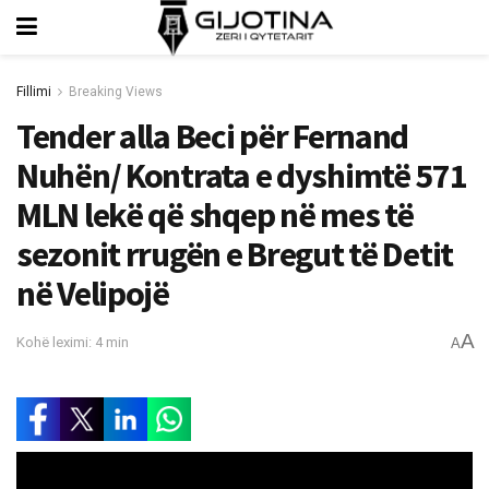
Fillimi
Breaking Views
Tender alla Beci për Fernand
Nuhën/ Kontrata e dyshimtë 571
MLN lekë që shqep në mes të
sezonit rrugën e Bregut të Detit
në Velipojë
A
Kohë leximi: 4 min
A