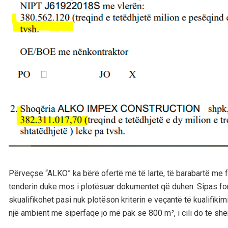
Përveçse “ALKO” ka bërë ofertë më të lartë, të barabartë me f
tenderin duke mos i plotësuar dokumentet që duhen. Sipas 
skualifikohet pasi nuk plotëson kriterin e veçantë të kualifiki
një ambient me sipërfaqe jo më pak se 800 m², i cili do të shër