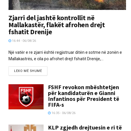
Zjarri del jashtë kontrollit në
Mallakastër, flakët afrohen drejt
fshatit Drenije
16:44 - 06/08/26
Një vatër e re zjarri është regjistruar ditën e sotme në zonën e
Mallakastrës, e cila po afrohet drejt fshatit Drenije,...
LEXO MË SHUMË
FSHF revokon mbështetjen
për kandidaturën e Gianni
Infantinos për President të
FIFA-s
16:35 - 06/08/26
KLP zgjedh drejtuesin e ri të