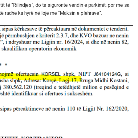
it të “Rilindjes”, do ta siguronte vendin e parkimit, por me sa
ëtë radhë ka hyrë në lojë me “Maksin e plehrave”.