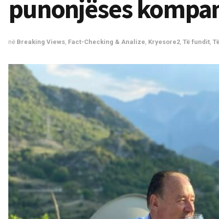
punonjëses kompa
në
Breaking Views
,
Fact-Checking & Analize
,
Kryesore2
,
Të fundit
,
Të