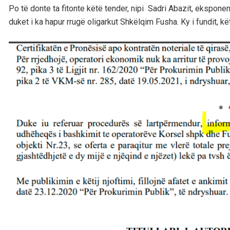
Po të donte ta fitonte këtë tender, nipi Sadri Abazit, eksponent
duket i ka hapur rrugë oligarkut Shkëlqim Fusha. Ky i fundit, k