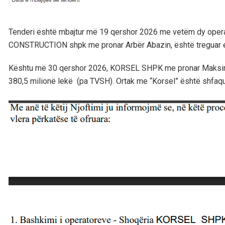
Tenderi është mbajtur më 19 qershor 2026 me vetëm dy operat
CONSTRUCTION shpk me pronar Arbër Abazin, është treguar e p
Kështu më 30 qershor 2026, KORSEL SHPK me pronar Maksim Fej
380,5 milionë lekë (pa TVSH). Ortak me “Korsel” është shfaq