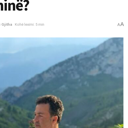
ninë?
A
 Gjitha
Kohë leximi: 5 min
A