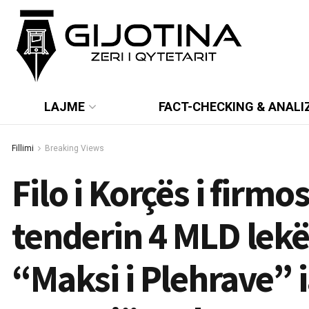
LAJME
FACT-CHECKING & ANALI
Fillimi
Breaking Views
Filo i Korçës i firmo
tenderin 4 MLD lekë
“Maksi i Plehrave” 