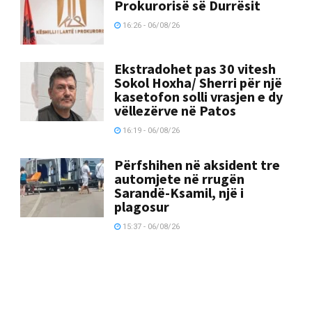
Prokurorisë së Durrësit
16:26 - 06/08/26
Ekstradohet pas 30 vitesh
Sokol Hoxha/ Sherri për një
kasetofon solli vrasjen e dy
vëllezërve në Patos
16:19 - 06/08/26
Përfshihen në aksident tre
automjete në rrugën
Sarandë-Ksamil, një i
plagosur
15:37 - 06/08/26