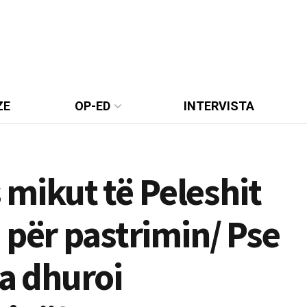
ZE
OP-ED
INTERVISTA
s mikut të Peleshit
 për pastrimin/ Pse
ia dhuroi