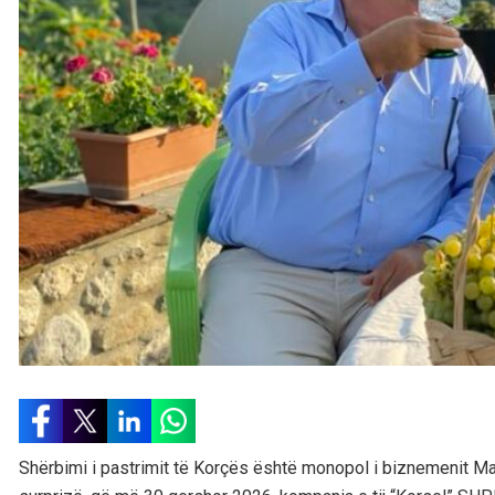
Shërbimi i pastrimit të Korçës është monopol i biznemenit Maks