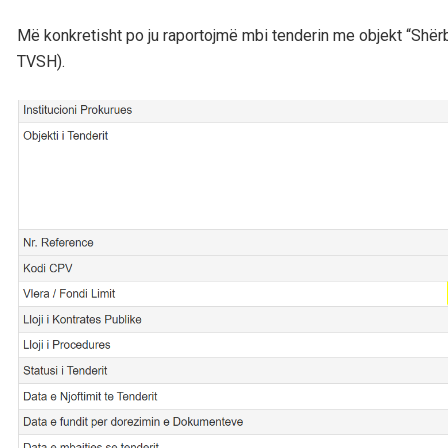
Më konkretisht po ju raportojmë mbi tenderin me objekt “Shë
TVSH).