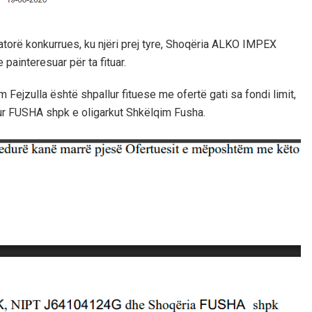
orë konkurrues, ku njëri prej tyre, Shoqëria ALKO IMPEX
ainteresuar për ta fituar.
zulla është shpallur fituese me ofertë gati sa fondi limit,
ur FUSHA shpk e oligarkut Shkëlqim Fusha.