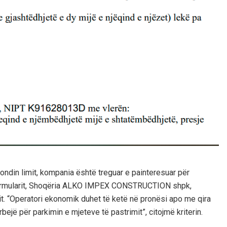
ondin limit, kompania është treguar e painteresuar për
formularit, Shoqëria ALKO IMPEX CONSTRUCTION shpk,
mit. “Operatori ekonomik duhet të ketë në pronësi apo me qira
bejë për parkimin e mjeteve të pastrimit”, citojmë kriterin.