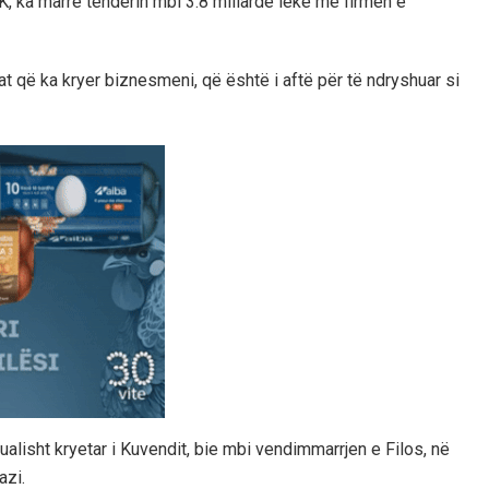
, ka marrë tenderin mbi 3.8 miliardë lekë me firmën e
t që ka kryer biznesmeni, që është i aftë për të ndryshuar si
tualisht kryetar i Kuvendit, bie mbi vendimmarrjen e Filos, në
azi.