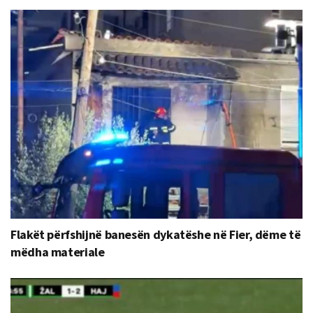
Flakët përfshijnë banesën dykatëshe në Fier, dëme të
mëdha materiale