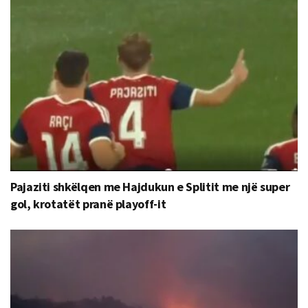
Pajaziti shkëlqen me Hajdukun e Splitit me një super
gol, krotatët pranë playoff-it