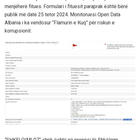
menjëherë fitues. Formulari i fituesit paraprak është bërë
publik më datë 25 tetor 2024. Monitoruesi Open Data
Albania i ka vendosur “Flamurin e Kuq” për riskun e
korrupsionit.
“SHKELQIMI 07” shpk është në pronësi të Shkëlqim