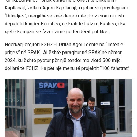
Kapllanajt, vëllai i Agron Kapllanajt, i njohur si i privilegjuar i
“Rilindjes”, megjithëse janë demokratë. Pozicionimi i ish-
deputetit kundër Berishës, në krah të Lulzim Bashës, i ka
sjellë kompanisë favorizime në tenderat publikë.
Ndërkaq, drejtori FSHZH, Dritan Agolli është në “listën e
pritjes” në SPAK. Ai është paraqitur në SPAK në nëntor
2024, ku është pyetur për një tender me vlerë 500 mijë
dollarë të FSHZH-s për një menu të projektit “100 fshatrat”.