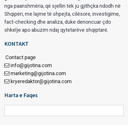
nga paanshmëria, që sjellin tek ju gjithçka ndodh në
Shqipëri, me lajme të shpejta, cilësore, investigime,
fact-checking dhe analiza, duke denoncuar çdo
shkelje apo abuzim ndaj qytetarëve shqiptarë.
KONTAKT
Contact page
info@gijotina.com
marketing@gijotina.com
kryeredaktor@gijotina.com
Harta e Faqes
Harta
e
Faqes