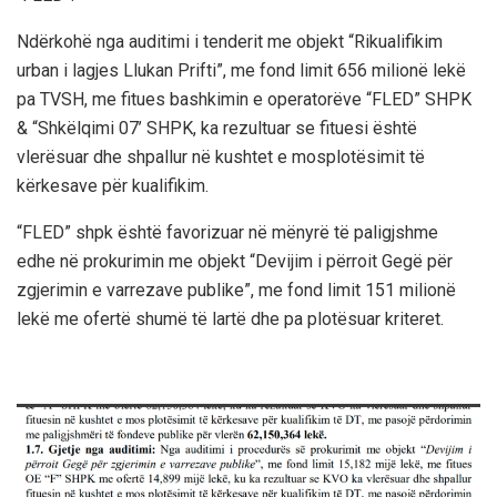
Ndërkohë nga auditimi i tenderit me objekt “Rikualifikim
urban i lagjes Llukan Prifti”, me fond limit 656 milionë lekë
pa TVSH, me fitues bashkimin e operatorëve “FLED” SHPK
& “Shkëlqimi 07’ SHPK, ka rezultuar se fituesi është
vlerësuar dhe shpallur në kushtet e mosplotësimit të
kërkesave për kualifikim.
“FLED” shpk është favorizuar në mënyrë të paligjshme
edhe në prokurimin me objekt “Devijim i përroit Gegë për
zgjerimin e varrezave publike”, me fond limit 151 milionë
lekë me ofertë shumë të lartë dhe pa plotësuar kriteret.