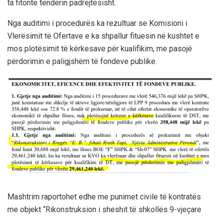
ta fitonte tenderin padrejtësisht.
Nga auditimi i procedurës ka rezultuar se Komisioni i
Vlerësimit të Ofertave e ka shpallur fituesin në kushtet e
mos plotësimit të kërkesave për kualifikim, me pasojë
përdorimin e paligjshëm të fondeve publike.
Mashtrim raportohet edhe me punimet civile të kontratës
me objekt “Rikonstruksion i sheshit të shkollës 9-vjeçare