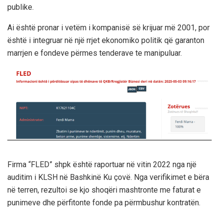
publike.
Ai është pronar i vetëm i kompanisë së krijuar më 2001, por
është i integruar në një rrjet ekonomiko politik që garanton
marrjen e fondeve përmes tenderave te manipuluar.
Firma “FLED” shpk është raportuar në vitin 2022 nga një
auditim i KLSH në Bashkinë Ku çovë. Nga verifikimet e bëra
në terren, rezultoi se kjo shoqëri mashtronte me faturat e
punimeve dhe përfitonte fonde pa përmbushur kontratën.