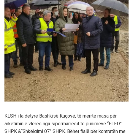
KLSH i la detyrë Bashkisë Kuçovë, të merrte masa për
arkëtimin e vlerës nga sipërmarrësit të punimeve “FLED”
SHPK &“Shkëlqimi 07” SHPK. Bëhet fjalë për kontratën me