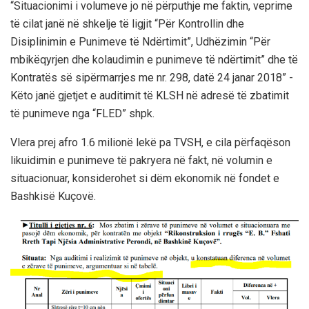
“Situacionimi i volumeve jo në përputhje me faktin, veprime
të cilat janë në shkelje të ligjit “Për Kontrollin dhe
Disiplinimin e Punimeve të Ndërtimit”, Udhëzimin “Për
mbikëqyrjen dhe kolaudimin e punimeve të ndërtimit” dhe të
Kontratës së sipërmarrjes me nr. 298, datë 24 janar 2018” -
Këto janë gjetjet e auditimit të KLSH në adresë të zbatimit
të punimeve nga “FLED” shpk.
Vlera prej afro 1.6 milionë lekë pa TVSH, e cila përfaqëson
likuidimin e punimeve të pakryera në fakt, në volumin e
situacionuar, konsiderohet si dëm ekonomik në fondet e
Bashkisë Kuçovë.