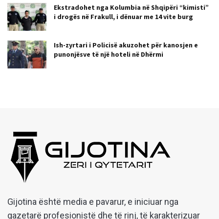
Ekstradohet nga Kolumbia në Shqipëri “kimisti”
i drogës në Frakull, i dënuar me 14 vite burg
Ish-zyrtari i Policisë akuzohet për kanosjen e
punonjësve të një hoteli në Dhërmi
Gijotina është media e pavarur, e iniciuar nga
gazetarë profesionistë dhe të rinj, të karakterizuar