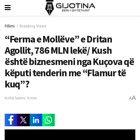
Fillimi
Breaking Views
“Ferma e Mollëve” e Dritan
Agollit, 786 MLN lekë/ Kush
është biznesmeni nga Kuçova që
këputi tenderin me “Flamur të
kuq”?
A
Kohë leximi: 6 min
A