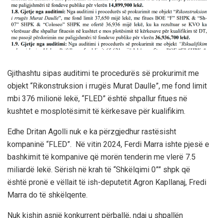
Gjithashtu sipas auditimi te procedurës së prokurimit me
objekt “Rikonstruksion i rrugës Murat Daulle”, me fond limit
mbi 376 milionë lekë, “FLED” është shpallur fitues në
kushtet e mosplotësimit të kërkesave për kualifikim.
Edhe Dritan Agolli nuk e ka përzgjedhur rastësisht
kompaninë “FLED”. Në vitin 2024, Ferdi Marra ishte pjesë e
bashkimit të kompanive që morën tenderin me vlerë 7.5
miliardë lekë. Sërish në krah të “Shkëlqimi 0”” shpk që
është pronë e vëllait të ish-deputetit Agron Kapllanaj, Fredi
Marra do të shkëlqente.
Nuk kishin asnjë konkurrent përballë, ndaj u shpallën