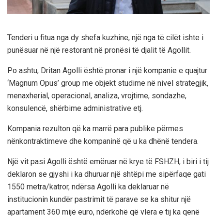
Tenderi u fitua nga dy shefa kuzhine, një nga të cilët ishte i
punësuar në një restorant në pronësi të djalit të Agollit.
Po ashtu, Dritan Agolli është pronar i një kompanie e quajtur
‘Magnum Opus’ group me objekt studime në nivel strategjik,
menaxherial, operacional, analiza, vrojtime, sondazhe,
konsulencë, shërbime administrative etj.
Kompania rezulton që ka marrë para publike përmes
nënkontraktimeve dhe kompaninë që u ka dhënë tendera.
Një vit pasi Agolli është emëruar në krye të FSHZH, i biri i tij
deklaron se gjyshi i ka dhuruar një shtëpi me sipërfaqe gati
1550 metra/katror, ndërsa Agolli ka deklaruar në
institucionin kundër pastrimit të parave se ka shitur një
apartament 360 mijë euro, ndërkohë që vlera e tij ka qenë