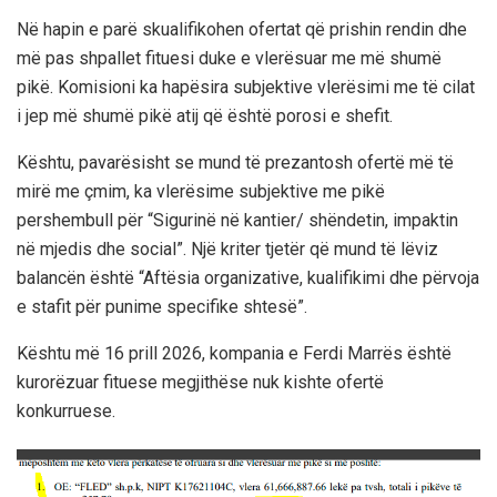
Në hapin e parë skualifikohen ofertat që prishin rendin dhe
më pas shpallet fituesi duke e vlerësuar me më shumë
pikë. Komisioni ka hapësira subjektive vlerësimi me të cilat
i jep më shumë pikë atij që është porosi e shefit.
Kështu, pavarësisht se mund të prezantosh ofertë më të
mirë me çmim, ka vlerësime subjektive me pikë
pershembull për “Sigurinë në kantier/ shëndetin, impaktin
në mjedis dhe social”. Një kriter tjetër që mund të lëviz
balancën është “Aftësia organizative, kualifikimi dhe përvoja
e stafit për punime specifike shtesë”.
Kështu më 16 prill 2026, kompania e Ferdi Marrës është
kurorëzuar fituese megjithëse nuk kishte ofertë
konkurruese.