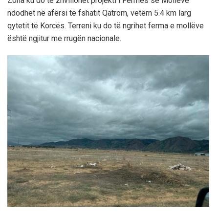
Zona ku do të zhvillohet projekti i Fermës së Mollëve
ndodhet në afërsi të fshatit Qatrom, vetëm 5.4 km larg
qytetit të Korcës. Terreni ku do të ngrihet ferma e mollëve
është ngjitur me rrugën nacionale.