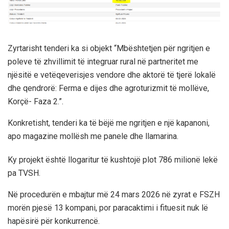
Zyrtarisht tenderi ka si objekt “Mbështetjen për ngritjen e
poleve të zhvillimit të integruar rural në partneritet me
njësitë e vetëqeverisjes vendore dhe aktorë të tjerë lokalë
dhe qendrorë: Ferma e dijes dhe agroturizmit të mollëve,
Korçë- Faza 2.”.
Konkretisht, tenderi ka të bëjë me ngritjen e një kapanoni,
apo magazine mollësh me panele dhe llamarina.
Ky projekt është llogaritur të kushtojë plot 786 milionë lekë
pa TVSH.
Në procedurën e mbajtur më 24 mars 2026 në zyrat e FSZH
morën pjesë 13 kompani, por paracaktimi i fituesit nuk lë
hapësirë për konkurrencë.