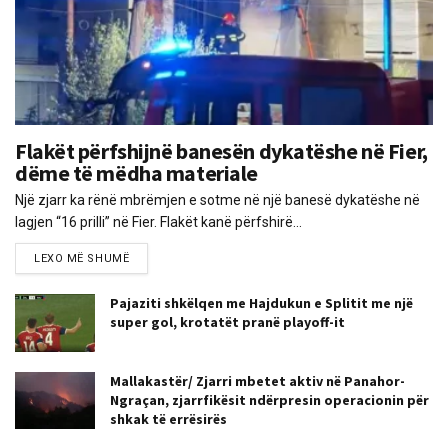
Flakët përfshijnë banesën dykatëshe në Fier,
dëme të mëdha materiale
Një zjarr ka rënë mbrëmjen e sotme në një banesë dykatëshe në
lagjen “16 prilli” në Fier. Flakët kanë përfshirë...
LEXO MË SHUMË
Pajaziti shkëlqen me Hajdukun e Splitit me një
super gol, krotatët pranë playoff-it
Mallakastër/ Zjarri mbetet aktiv në Panahor-
Ngraçan, zjarrfikësit ndërpresin operacionin për
shkak të errësirës