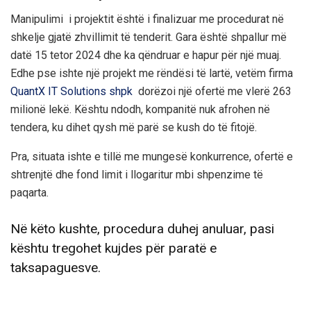
Manipulimi i projektit është i finalizuar me procedurat në
shkelje gjatë zhvillimit të tenderit. Gara është shpallur më
datë 15 tetor 2024 dhe ka qëndruar e hapur për një muaj.
Edhe pse ishte një projekt me rëndësi të lartë, vetëm firma
QuantX IT Solutions shpk
dorëzoi një ofertë me vlerë 263
milionë lekë. Kështu ndodh, kompanitë nuk afrohen në
tendera, ku dihet qysh më parë se kush do të fitojë.
Pra, situata ishte e tillë me mungesë konkurrence, ofertë e
shtrenjtë dhe fond limit i llogaritur mbi shpenzime të
paqarta.
Në këto kushte, procedura duhej anuluar, pasi
kështu tregohet kujdes për paratë e
taksapaguesve.