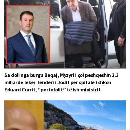
Sa doli nga burgu Beqaj, Myzyri i çoi peshqeshin 2.3
miliardë lekë/ Tenderi i Jodit për spitale i shkon
Eduard Currit, “portofolit” të ish-ministrit