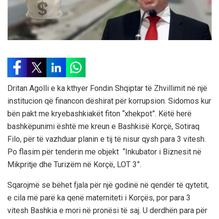
Dritan Agolli e ka kthyer Fondin Shqiptar të Zhvillimit në një
institucion që financon dëshirat për korrupsion. Sidomos kur
bën pakt me kryebashkiakët fiton “xhekpot”. Këtë herë
bashkëpunimi është me kreun e Bashkisë Korçë, Sotiraq
Filo, për të vazhduar planin e tij të nisur qysh para 3 vitesh.
Po flasim për tenderin me objekt “Inkubator i Biznesit në
Mikpritje dhe Turizëm në Korçë, LOT 3”.
Sqarojmë se bëhet fjala për një godinë në qendër të qytetit,
e cila më parë ka qenë materniteti i Korçës, por para 3
vitesh Bashkia e mori në pronësi të saj. U derdhën para për