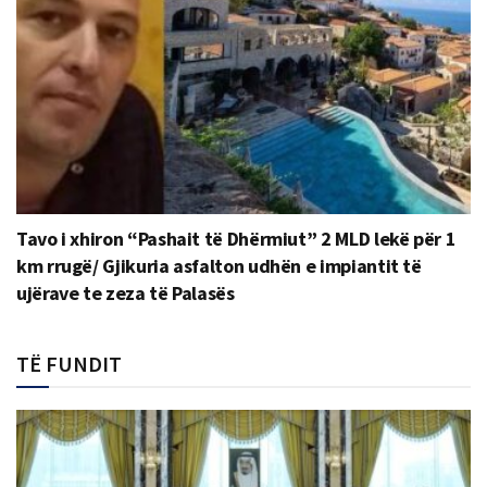
Tavo i xhiron “Pashait të Dhërmiut” 2 MLD lekë për 1
km rrugë/ Gjikuria asfalton udhën e impiantit të
ujërave te zeza të Palasës
TË FUNDIT