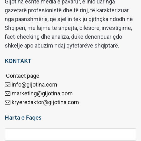
Gijotina është media e pavarur, e iniciuar nga
gazetarë profesionistë dhe të rinj, të karakterizuar
nga paanshmëria, që sjellin tek ju gjithçka ndodh në
Shqipëri, me lajme të shpejta, cilësore, investigime,
fact-checking dhe analiza, duke denoncuar çdo
shkelje apo abuzim ndaj qytetarëve shqiptarë.
KONTAKT
Contact page
info@gijotina.com
marketing@gijotina.com
kryeredaktor@gijotina.com
Harta e Faqes
Harta
e