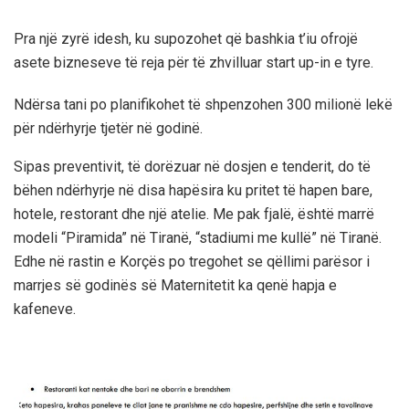
Pra një zyrë idesh, ku supozohet që bashkia t’iu ofrojë
asete bizneseve të reja për të zhvilluar start up-in e tyre.
Ndërsa tani po planifikohet të shpenzohen 300 milionë lekë
për ndërhyrje tjetër në godinë.
Sipas preventivit, të dorëzuar në dosjen e tenderit, do të
bëhen ndërhyrje në disa hapësira ku pritet të hapen bare,
hotele, restorant dhe një atelie. Me pak fjalë, është marrë
modeli “Piramida” në Tiranë, “stadiumi me kullë” në Tiranë.
Edhe në rastin e Korçës po tregohet se qëllimi parësor i
marrjes së godinës së Maternitetit ka qenë hapja e
kafeneve.