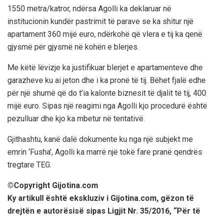
1550 metra/katror, ndërsa Agolli ka deklaruar në
institucionin kundër pastrimit të parave se ka shitur një
apartament 360 mijë euro, ndërkohë që vlera e tij ka qenë
gjysmë për gjysmë në kohën e blerjes.
Me këtë lëvizje ka justifikuar blerjet e apartamenteve dhe
garazheve ku ai jeton dhe i ka pronë të tij. Bëhet fjalë edhe
për një shumë që do t’ia kalonte biznesit të djalit të tij, 400
mijë euro. Sipas një reagimi nga Agolli kjo procedurë është
pezulluar dhe kjo ka mbetur në tentativë.
Gjithashtu, kanë dalë dokumente ku nga një subjekt me
emrin ‘Fusha’, Agolli ka marrë një tokë fare pranë qendrës
tregtare TEG.
©️Copyright Gijotina.com
Ky artikull është ekskluziv i Gijotina.com, gëzon të
drejtën e autorësisë sipas Ligjit Nr. 35/2016, “Për të