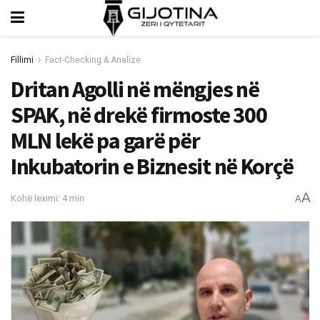
Fillimi
Fact-Checking & Analize
Dritan Agolli në mëngjes në
SPAK, në drekë firmoste 300
MLN lekë pa garë për
Inkubatorin e Biznesit në Korçë
A
Kohë leximi: 4 min
A