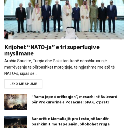
Krijohet “NATO-ja” e tri superfuqive
myslimane
Arabia Saudite, Turqia dhe Pakistani kanë nënshkruar një
marrëveshje të përbashkët mbrojtjeje, të ngjashme me atë të
NATO-s, sipas së...
LEXO MË SHUMË
“Rama jepe dorëheqjen”, mesazhi në Bulevard
për Prokurorinë e Posaçme: SPAK, ç’pret?
Banorët e Memaliajit protestojnë kundër
bashkimit me Tepelenën, bllokohet rruga