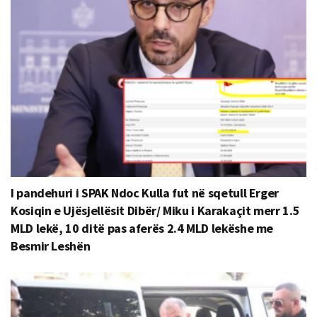
I pandehuri i SPAK Ndoc Kulla fut në sqetull Erger
Kosiqin e Ujësjellësit Dibër/ Miku i Karakaçit merr 1.5
MLD lekë, 10 ditë pas aferës 2.4 MLD lekëshe me
Besmir Leshën