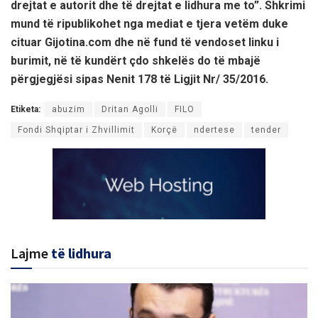
drejtat e autorit dhe të drejtat e lidhura me to”. Shkrimi
mund të ripublikohet nga mediat e tjera vetëm duke
cituar Gijotina.com dhe në fund të vendoset linku i
burimit, në të kundërt çdo shkelës do të mbajë
përgjegjësi sipas Nenit 178 të Ligjit Nr/ 35/2016.
Etiketa:
abuzim
Dritan Agolli
FILO
Fondi Shqiptar i Zhvillimit
Korçë
ndertese
tender
Lajme
të lidhura