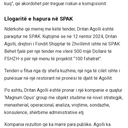
kuq”, që akordohet për treguar riskun e korrupsionit.
Llogaritë e hapura në SPAK
Ndërkohë që merrej me këtë tender, Dritan Agolli është
paraqitur në SPAK. Kujtojmë se në 12 nëntor 2024, Dritan
Agolli, drejtori i Fondit Shqiptar të Zhvillimit ishte në SPAK.
Bëhet fjalë për një tender me vlerë 500 mijë Dollarë të
FSHZH-s për një menu të projektit “100 fshatrat”.
Tenderi u fitua nga dy shefa kuzhine, një nga të cilët ishte i
punësuar në një restorant në pronësi të djalit të Agollit.
Po ashtu, Dritan Agolli është pronar i një kompanie e quajtur
‘Magnum Opus’ group me objekt studime në nivel strategjik,
menaxherial, operacional, analiza, vrojtime, sondazhe,
konsulencë, shërbime administrative etj.
Kompania rezulton që ka marrë para publike. Agolli ka