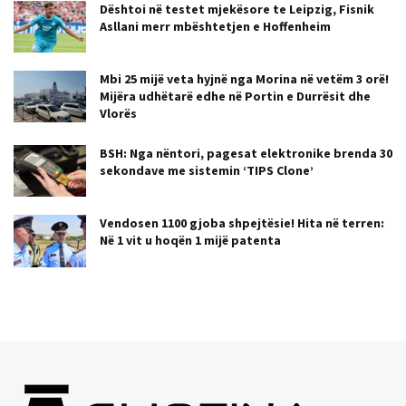
Dështoi në testet mjekësore te Leipzig, Fisnik
Asllani merr mbështetjen e Hoffenheim
Mbi 25 mijë veta hyjnë nga Morina në vetëm 3 orë!
Mijëra udhëtarë edhe në Portin e Durrësit dhe
Vlorës
BSH: Nga nëntori, pagesat elektronike brenda 30
sekondave me sistemin ‘TIPS Clone’
Vendosen 1100 gjoba shpejtësie! Hita në terren:
Në 1 vit u hoqën 1 mijë patenta