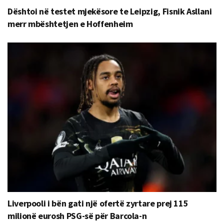
Dështoi në testet mjekësore te Leipzig, Fisnik Asllani
merr mbështetjen e Hoffenheim
Liverpooli i bën gati një ofertë zyrtare prej 115
milionë eurosh PSG-së për Barcola-n