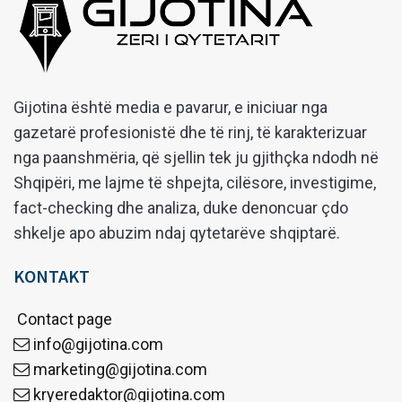
Gijotina është media e pavarur, e iniciuar nga
gazetarë profesionistë dhe të rinj, të karakterizuar
nga paanshmëria, që sjellin tek ju gjithçka ndodh në
Shqipëri, me lajme të shpejta, cilësore, investigime,
fact-checking dhe analiza, duke denoncuar çdo
shkelje apo abuzim ndaj qytetarëve shqiptarë.
KONTAKT
Contact page
info@gijotina.com
marketing@gijotina.com
kryeredaktor@gijotina.com