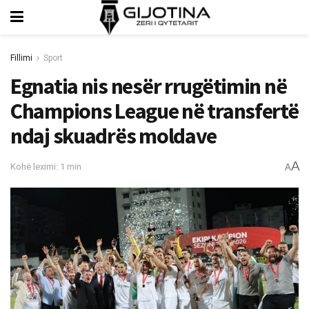
Fillimi
Sport
Egnatia nis nesër rrugëtimin në
Champions League në transfertë
ndaj skuadrës moldave
A
Kohë leximi: 1 min
A