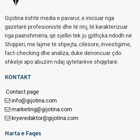
Gijotina është media e pavarur, e iniciuar nga
gazetarë profesionistë dhe të rinj, të karakterizuar
nga paanshmëria, që sjellin tek ju gjithçka ndodh në
Shqipëri, me lajme të shpejta, cilësore, investigime,
fact-checking dhe analiza, duke denoncuar çdo
shkelje apo abuzim ndaj qytetarëve shqiptarë.
KONTAKT
Contact page
info@gijotina.com
marketing@gijotina.com
kryeredaktor@gijotina.com
Harta e Faqes