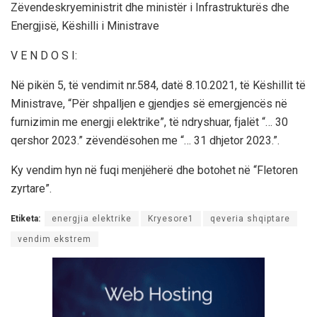
Zëvendeskryeministrit dhe ministër i Infrastrukturës dhe
Energjisë, Këshilli i Ministrave
V E N D O S I:
Në pikën 5, të vendimit nr.584, datë 8.10.2021, të Këshillit të
Ministrave, “Për shpalljen e gjendjes së emergjencës në
furnizimin me energji elektrike”, të ndryshuar, fjalët “… 30
qershor 2023.” zëvendësohen me “… 31 dhjetor 2023.”.
Ky vendim hyn në fuqi menjëherë dhe botohet në “Fletoren
zyrtare”.
Etiketa:
energjia elektrike
Kryesore1
qeveria shqiptare
vendim ekstrem