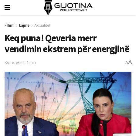
Fillimi
Lajme
Aktualitet
Keq puna! Qeveria merr
vendimin ekstrem për energjinë
A
Kohë leximi: 1 min
A