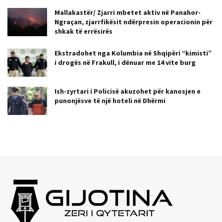
Mallakastër/ Zjarri mbetet aktiv në Panahor-
Ngraçan, zjarrfikësit ndërpresin operacionin për
shkak të errësirës
Ekstradohet nga Kolumbia në Shqipëri “kimisti”
i drogës në Frakull, i dënuar me 14 vite burg
Ish-zyrtari i Policisë akuzohet për kanosjen e
punonjësve të një hoteli në Dhërmi