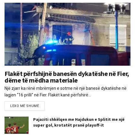
Flakët përfshijnë banesën dykatëshe në Fier,
dëme të mëdha materiale
Një zjarr ka rënë mbrëmjen e sotme në një banesë dykatëshe në
lagjen “16 prilli” në Fier. Flakët kanë përfshirë...
LEXO MË SHUMË
Pajaziti shkëlqen me Hajdukun e Splitit me një
super gol, krotatët pranë playoff-it