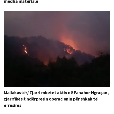
mëdha materiale
Mallakastër/ Zjarri mbetet aktiv në Panahor-Ngraçan,
zjarrfikësit ndërpresin operacionin për shkak të
errësirës