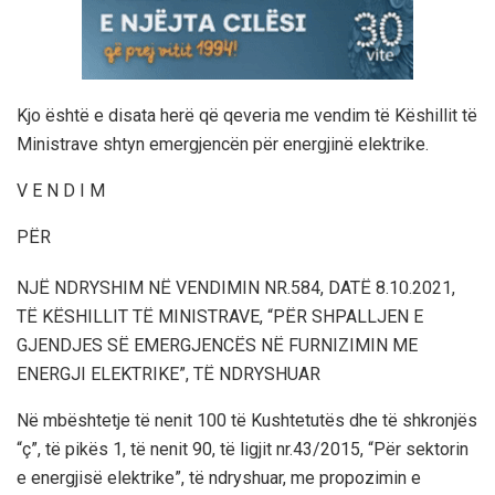
Kjo është e disata herë që qeveria me vendim të Këshillit të
Ministrave shtyn emergjencën për energjinë elektrike.
V E N D I M
PËR
NJË NDRYSHIM NË VENDIMIN NR.584, DATË 8.10.2021,
TË KËSHILLIT TË MINISTRAVE, “PËR SHPALLJEN E
GJENDJES SË EMERGJENCËS NË FURNIZIMIN ME
ENERGJI ELEKTRIKE”, TË NDRYSHUAR
Në mbështetje të nenit 100 të Kushtetutës dhe të shkronjës
“ç”, të pikës 1, të nenit 90, të ligjit nr.43/2015, “Për sektorin
e energjisë elektrike”, të ndryshuar, me propozimin e