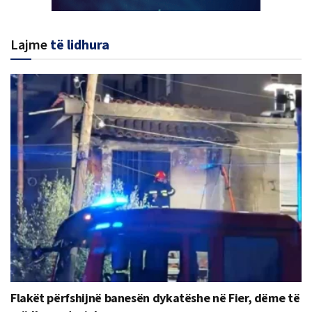
Lajme
të lidhura
Flakët përfshijnë banesën dykatëshe në Fier, dëme të