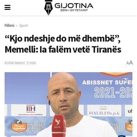
Fillimi
Sport
“Kjo ndeshje do më dhembë”,
Memelli: Ia falëm vetë Tiranës
A
Kohë leximi: 2 min
A