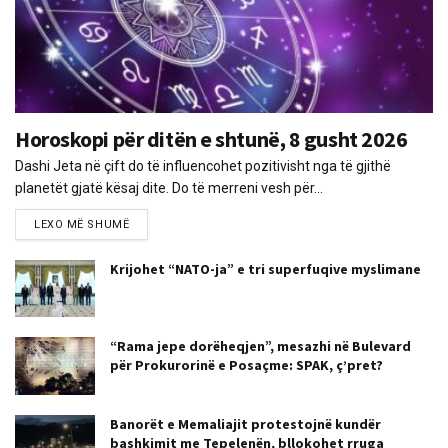
Horoskopi për ditën e shtunë, 8 gusht 2026
Dashi Jeta në çift do të influencohet pozitivisht nga të gjithë
planetët gjatë kësaj dite. Do të merreni vesh për...
LEXO MË SHUMË
Krijohet “NATO-ja” e tri superfuqive myslimane
“Rama jepe dorëheqjen”, mesazhi në Bulevard
për Prokurorinë e Posaçme: SPAK, ç’pret?
Banorët e Memaliajit protestojnë kundër
bashkimit me Tepelenën, bllokohet rruga