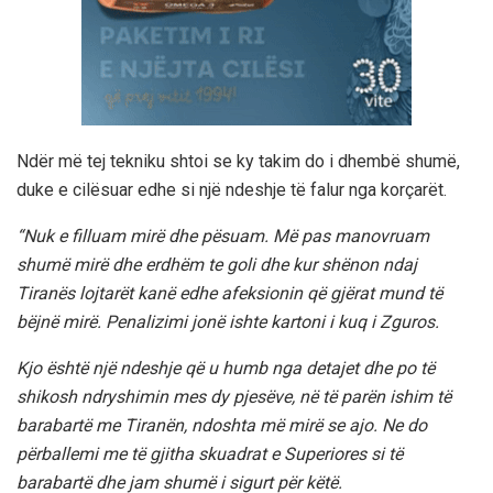
Ndër më tej tekniku shtoi se ky takim do i dhembë shumë,
duke e cilësuar edhe si një ndeshje të falur nga korçarët.
“Nuk e filluam mirë dhe pësuam. Më pas manovruam
shumë mirë dhe erdhëm te goli dhe kur shënon ndaj
Tiranës lojtarët kanë edhe afeksionin që gjërat mund të
bëjnë mirë. Penalizimi jonë ishte kartoni i kuq i Zguros.
Kjo është një ndeshje që u humb nga detajet dhe po të
shikosh ndryshimin mes dy pjesëve, në të parën ishim të
barabartë me Tiranën, ndoshta më mirë se ajo. Ne do
përballemi me të gjitha skuadrat e Superiores si të
barabartë dhe jam shumë i sigurt për këtë.