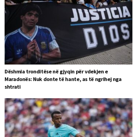
Dëshmia tronditëse në gjyqin për vdekjen e
Maradonës: Nuk donte të hante, as të ngrihej nga
shtrati