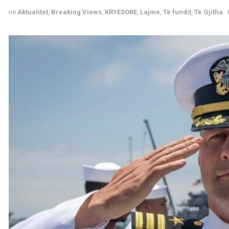
në
Aktualitet
,
Breaking Views
,
KRYESORE
,
Lajme
,
Të fundit
,
Të Gjitha