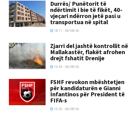
Durrës/ Punëtorit të
ndërtimit i bie të fikët, 40-
vjeçari ndërron jetë pasi u
transportua në spital
18:11 - 06/08/26
Zjarri del jashtë kontrollit në
Mallakastër, flakët afrohen
drejt fshatit Drenije
16:44 - 06/08/26
FSHF revokon mbështetjen
për kandidaturën e Gianni
Infantinos për President të
FIFA-s
16:35 - 06/08/26