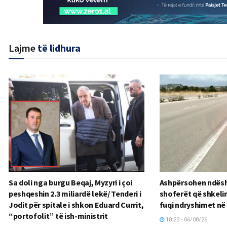
Lajme
të lidhura
Sa doli nga burgu Beqaj, Myzyri i çoi
Ashpërsohen ndësh
peshqeshin 2.3 miliardë lekë/ Tenderi i
shoferët që shkelin
Jodit për spitale i shkon Eduard Currit,
fuqi ndryshimet në
“portofolit” të ish-ministrit
18:23 - 06/08/26