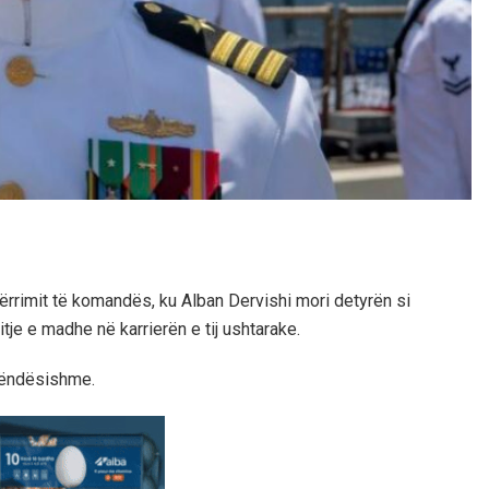
ërrimit të komandës, ku Alban Dervishi mori detyrën si
tje e madhe në karrierën e tij ushtarake.
rëndësishme.