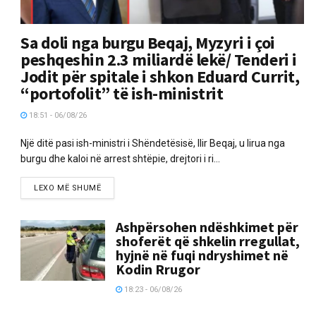
Sa doli nga burgu Beqaj, Myzyri i çoi
peshqeshin 2.3 miliardë lekë/ Tenderi i
Jodit për spitale i shkon Eduard Currit,
“portofolit” të ish-ministrit
18:51 - 06/08/26
Një ditë pasi ish-ministri i Shëndetësisë, Ilir Beqaj, u lirua nga
burgu dhe kaloi në arrest shtëpie, drejtori i ri...
LEXO MË SHUMË
Ashpërsohen ndëshkimet për
shoferët që shkelin rregullat,
hyjnë në fuqi ndryshimet në
Kodin Rrugor
18:23 - 06/08/26