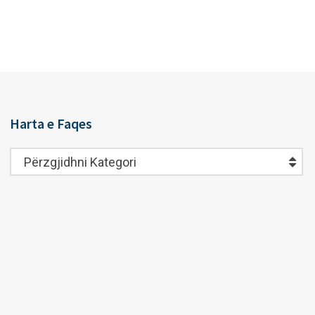
Harta e Faqes
Harta
Përzgjidhni Kategori
e
Faqes