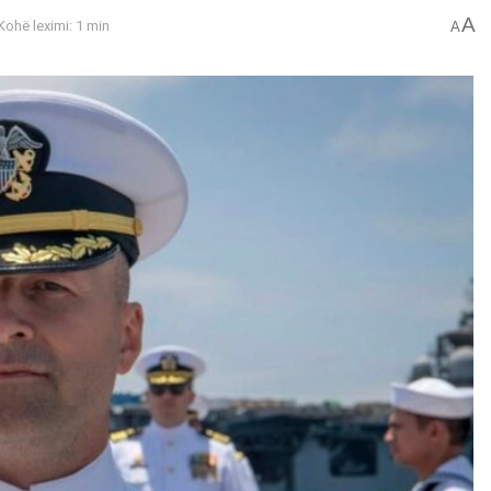
A
Kohë leximi: 1 min
A