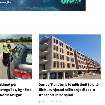
kimet për
Durrës/ Punëtorit të ndërtimit i bie të
 rregullat, hyjnë në
fikët, 40-vjeçari ndërron jetë pasi u
 Kodin Rrugor
transportua në spital
18:11 - 06/08/26