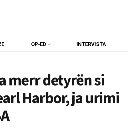
ZE
OP-ED
INTERVISTA
a merr detyrën si
rl Harbor, ja urimi
BA