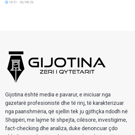
18:51 - 06/08/26
Gijotina është media e pavarur, e iniciuar nga
gazetarë profesionistë dhe të rinj, të karakterizuar
nga paanshmëria, që sjellin tek ju gjithçka ndodh në
Shqipëri, me lajme të shpejta, cilësore, investigime,
fact-checking dhe analiza, duke denoncuar çdo