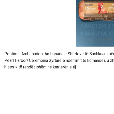
Postimi i Ambasadës: Ambasada e Shteteve të Bashkuara përgëz
Pearl Harbor! Ceremonia zyrtare e ndërrimit të komandës u zh
historik të rëndësishëm në karrierën e tij.