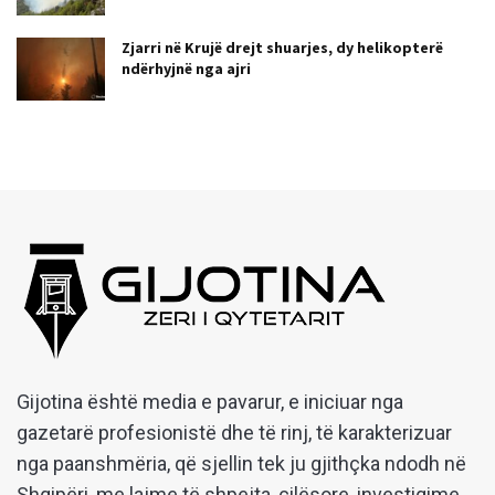
Zjarri në Krujë drejt shuarjes, dy helikopterë
ndërhyjnë nga ajri
Gijotina është media e pavarur, e iniciuar nga
gazetarë profesionistë dhe të rinj, të karakterizuar
nga paanshmëria, që sjellin tek ju gjithçka ndodh në
Shqipëri, me lajme të shpejta, cilësore, investigime,