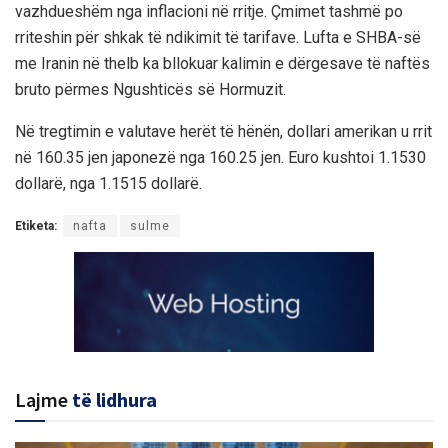
vazhdueshëm nga inflacioni në rritje. Çmimet tashmë po
rriteshin për shkak të ndikimit të tarifave. Lufta e SHBA-së
me Iranin në thelb ka bllokuar kalimin e dërgesave të naftës
bruto përmes Ngushticës së Hormuzit.
Në tregtimin e valutave herët të hënën, dollari amerikan u rrit
në 160.35 jen japonezë nga 160.25 jen. Euro kushtoi 1.1530
dollarë, nga 1.1515 dollarë.
Etiketa:
nafta
sulme
Lajme
të lidhura