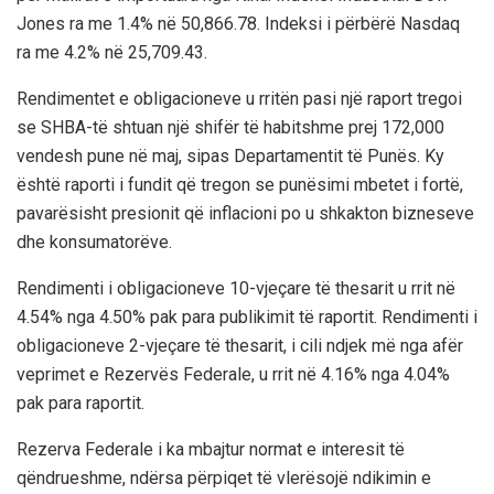
Jones ra me 1.4% në 50,866.78. Indeksi i përbërë Nasdaq
ra me 4.2% në 25,709.43.
Rendimentet e obligacioneve u rritën pasi një raport tregoi
se SHBA-të shtuan një shifër të habitshme prej 172,000
vendesh pune në maj, sipas Departamentit të Punës. Ky
është raporti i fundit që tregon se punësimi mbetet i fortë,
pavarësisht presionit që inflacioni po u shkakton bizneseve
dhe konsumatorëve.
Rendimenti i obligacioneve 10-vjeçare të thesarit u rrit në
4.54% nga 4.50% pak para publikimit të raportit. Rendimenti i
obligacioneve 2-vjeçare të thesarit, i cili ndjek më nga afër
veprimet e Rezervës Federale, u rrit në 4.16% nga 4.04%
pak para raportit.
Rezerva Federale i ka mbajtur normat e interesit të
qëndrueshme, ndërsa përpiqet të vlerësojë ndikimin e