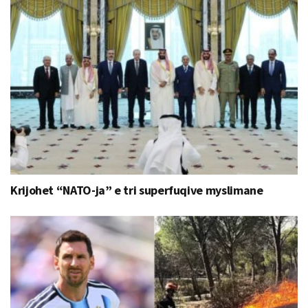
Krijohet “NATO-ja” e tri superfuqive myslimane