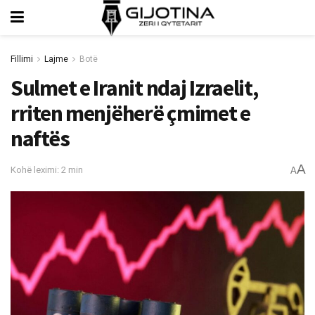
Fillimi
Lajme
Botë
Sulmet e Iranit ndaj Izraelit,
rriten menjëherë çmimet e
naftës
A
Kohë leximi: 2 min
A