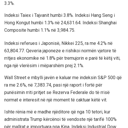
3.3%.
Indeksi Taiex i Tajvanit humbi 3.8%. Indeksi Hang Seng i
Hong Kongut humbi 1.3% në 24,631.64. Indeksi Shanghai
Composite humbi 1.1% në 3,984.75.
Indeksi referues i Japonisë, Nikkei 225, ra me 4.2% në
63,804.77. Qeveria japoneze e rishikoi normën vjetore të
rritjes ekonomike në 1.8% për tremujorin e parë të këtij viti,
nga një vlerësim i mëparshëm prej 2.1%.
Wall Street e mbylli javën e kaluar me indeksin S&P 500 që
ra me 2.6%, në 7,383.74, pasi një raport i fortë për
punësimin rriti pritjet se Rezerva Federale do të rrisë
normat e interesit në një moment të caktuar këtë vit.
Ishte rënia më e madhe njëditore që nga 10 tetori, kur
administrata Trump kërcënoi të vendoste një tarifë 100%
për mallrat e importuara nga Kina. Indeksi Industrial Dow