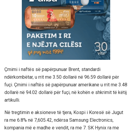
Çmimi i naftës së papërpunuar Brent, standardi
ndërkombëtar, u rrit me 3.50 dollarë në 96.59 dollarë për
fuçi. Çmimi i naftës së papërpunuar amerikane u rrit me 3.48
dollarë në 94.02 dollarë për fuçi, në kohën e shkrimit të këtij
artikulli.
Në tregtimin e aksioneve të tjera, Kospi i Koresë së Jugut
ra me 6.8% në 7,605.42, ndërsa Samsung Electronics,
kompania më e madhe e vendit, ra me 7. SK Hynix ra me