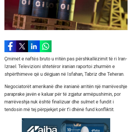
Çmimet e naftës bruto u rritën pas përshkallëzimit të ri Iran-
Izrael. Televizioni shtetëror iranian raportoi zhurmën e
shpërthimeve që u dëgjuan në Isfahan, Tabriz dhe Teheran.
Negociatorët amerikanë dhe iranianë arritën një marrëveshje
paraprake javën e kaluar për të zgjatur armëpushimin, por
marrëveshja nuk është finalizuar dhe sulmet e fundit i
tendosin më tej përpjekjet për t’i dhënë fund konfliktit.