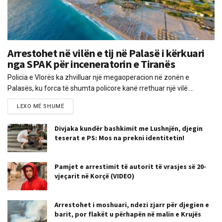
Arrestohet në vilën e tij në Palasë i kërkuari
nga SPAK për inceneratorin e Tiranës
Policia e Vlorës ka zhvilluar një megaoperacion në zonën e
Palasës, ku forca të shumta policore kanë rrethuar një vilë....
LEXO MË SHUMË
Divjaka kundër bashkimit me Lushnjën, djegin
teserat e PS: Mos na prekni identitetin!
Pamjet e arrestimit të autorit të vrasjes së 20-
vjeçarit në Korçë (VIDEO)
Arrestohet i moshuari, ndezi zjarr për djegien e
barit, por flakët u përhapën në malin e Krujës