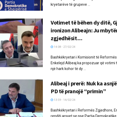
kryetarëve të grupeve ...
Votimet të bëhen dy ditë, G
ironizon Alibeajn: Ju mbytë
zgjedhësit…
14:08 - 27/02/24
Bashkëkryetari i Komisionit të Reformë
Enkelejd Alibeaj ka propozuar që votimi 
një hark kohor të dy ...
Alibeaj i prerë: Nuk ka asnj
PD të pranojë “primin”
13:59 - 14/02/24
Bashkëkryetari i Reformës Zgjedhore, En
renditi arsyet se pse Partia Demokratik