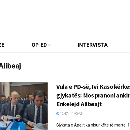
ZE
OP-ED
INTERVISTA
Alibeaj
Vula e PD-së, Ivi Kaso kërke
gjykatës: Mos pranoni anki
Enkelejd Alibeajt
10:47 - 11/06/24
Gjykata e Apelit ka nisur këtë të martë, 