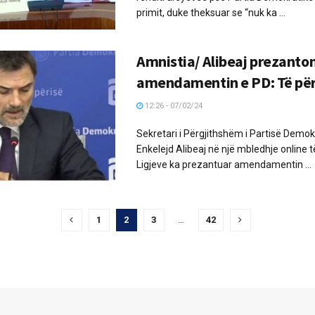
primit, duke theksuar se “nuk ka ...
Amnistia/ Alibeaj prezanto
amendamentin e PD: Të pë
12:26 - 07/02/24
Sekretari i Përgjithshëm i Partisë Demok
Enkelejd Alibeaj në një mbledhje online t
Ligjeve ka prezantuar amendamentin ...
1
2
3
…
42