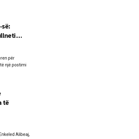
-së:
llneti…
eren për
të një postimi
e
a të
Enkeled Alibeaj,