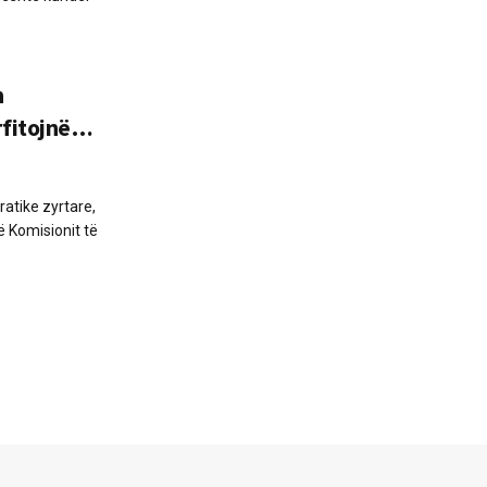
n
rfitojnë…
ratike zyrtare,
ë Komisionit të