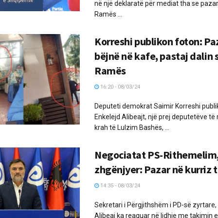
në një deklaratë për mediat tha se pazar
Ramës ...
Korreshi publikon foton: Paz
bëjnë në kafe, pastaj dalin s
Ramës
16:20 - 08/03/24
Deputeti demokrat Saimir Korreshi publik
Enkelejd Alibeajt, një prej deputetëve të
krah të Lulzim Bashës, ...
Negociatat PS-Rithemelim, 
zhgënjyer: Pazar në kurriz
14:35 - 08/03/24
Sekretari i Përgjithshëm i PD-së zyrtare,
Alibeaj ka reaguar në lidhje me takimin 