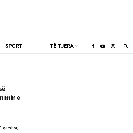
SPORT
TË TJERA
së
mimin e
11 qershor,