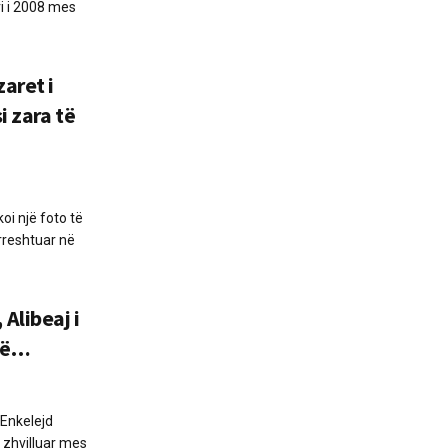
i i 2008 mes
aret i
i zara të
oi një foto të
 rreshtuar në
Alibeaj i
 të…
 Enkelejd
e zhvilluar mes