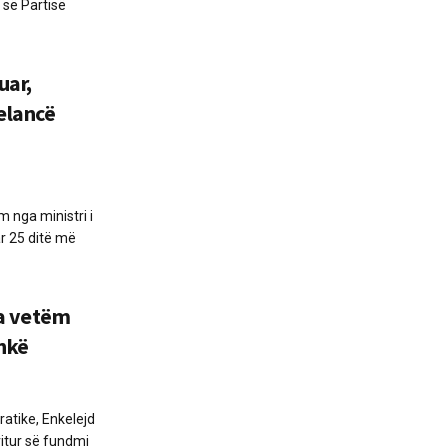
 së Partisë
uar,
elancë
 nga ministri i
ar 25 ditë më
ka vetëm
shkë
ratike, Enkelejd
ritur së fundmi