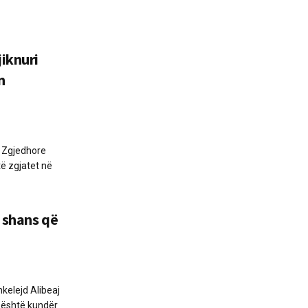
jiknuri
n
s Zgjedhore
të zgjatet në
ë shans që
kelejd Alibeaj
e është kundër