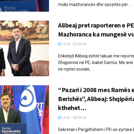
midis mazhorancës dhe opozitës për ...
Alibeaj pret raporteren e PE
Mazhoranca ka mungesë vu
13:22 - 27/03/24
Enkelejd Alibeaj është takuar me report
Shqipërinë në PE, Isabel Santos. Me anë 
në rrjetet sociale, ...
“Pazari i 2008 mes Ramës 
Berishës”, Alibeaj: Shqipëri
kthehet…
14:22 - 18/03/24
Sekretari i Përgjithshëm i PD-së zyrtare 