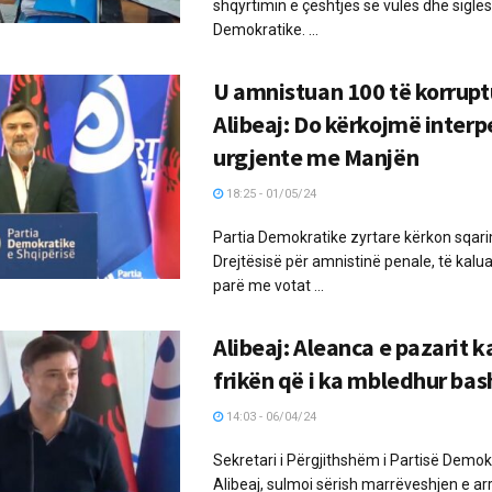
shqyrtimin e çështjes së vulës dhe siglës
Demokratike. ...
U amnistuan 100 të korrupt
Alibeaj: Do kërkojmë interp
urgjente me Manjën
18:25 - 01/05/24
Partia Demokratike zyrtare kërkon sqarim
Drejtësisë për amnistinë penale, të kalu
parë me votat ...
Alibeaj: Aleanca e pazarit 
frikën që i ka mbledhur ba
14:03 - 06/04/24
Sekretari i Përgjithshëm i Partisë Demok
Alibeaj, sulmoi sërish marrëveshjen e ar