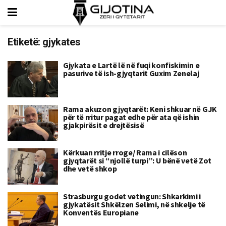
Etiketë:
gjykates
Gjykata e Lartë lë në fuqi konfiskimin e
pasurive të ish-gjyqtarit Guxim Zenelaj
Rama akuzon gjyqtarët: Keni shkuar në GJK
për të rritur pagat edhe për ata që ishin
gjakpirësit e drejtësisë
Kërkuan rritje rroge/ Rama i cilëson
gjyqtarët si “njollë turpi”: U bënë vetë Zot
dhe vetë shkop
Strasburgu godet vetingun: Shkarkimi i
gjykatësit Shkëlzen Selimi, në shkelje të
Konventës Europiane