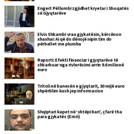
Engert Pëllumbi zgjidhet kryetar i Shoqatës
së Gjyqtarëve
Elvis Shkambi vrau gjykatësin, kërcënon
xhaxhai: Ai që do dënojë nipin tim do
përballet me plumba
Raporti: Efekti financiar i gjyqtarëve të
shkarkuar nga rivlerësimi arrin 9.6 milionë
euro
Tritoli në banesën e gjyqtarit, 30 mijë euro
shpërblim kush jep informacion
Shqiptari kapet në ‘shtëpi bari’, çfarë tha
para gjykatës (Emri)