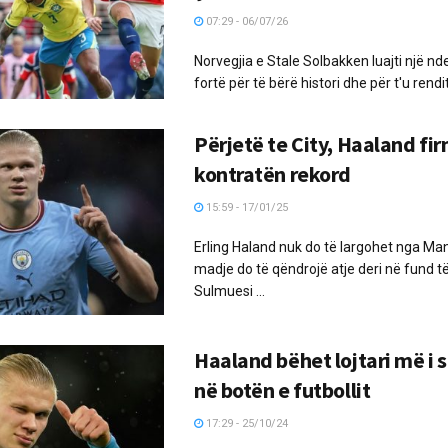
07:29 - 06/07/26
Norvegjia e Stale Solbakken luajti një n
fortë për të bërë histori dhe për t'u rendit
Përjetë te City, Haaland fi
kontratën rekord
15:59 - 17/01/25
Erling Haland nuk do të largohet nga Man
madje do të qëndrojë atje deri në fund të
Sulmuesi ...
Haaland bëhet lojtari më i 
në botën e futbollit
17:29 - 25/10/24