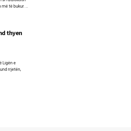
më të bukur. ...
nd thyen
ë Ligën e
und rrjetën,