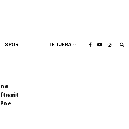
SPORT
TË TJERA
n e
ftuarit
ën e