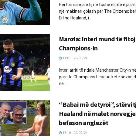
Performanca e tij në fushë është e jas
një makineri golash për The Citizens; bëh
Erling Haaland, i ...
Marota: Interi mund të fito
Champions-in
11:01 - 20/09/24
Interi arriti të ndalë Manchester City-n 
parë të Champions League këtë sezon dh
në ...
“Babai më detyroi”, stërvit
Haaland në malet norvegj
befason anglezët
18:10 - 20/07/24