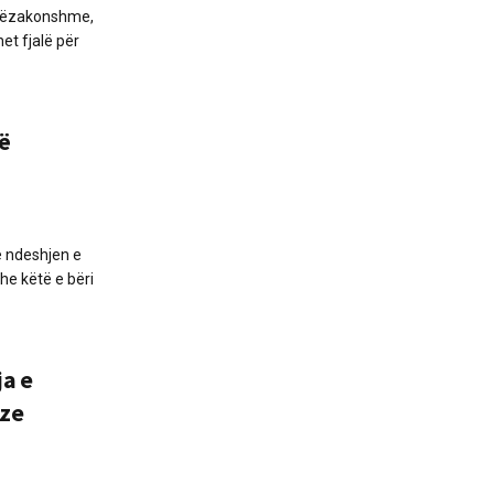
htëzakonshme,
et fjalë për
jë
në ndeshjen e
e këtë e bëri
ja e
eze