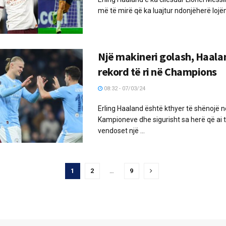
më të mirë që ka luajtur ndonjëherë lojën 
Një makineri golash, Haala
rekord të ri në Champions
08:32 - 07/03/24
Erling Haaland është kthyer të shënojë n
Kampioneve dhe sigurisht sa herë që ai t
vendoset një ...
1
2
…
9