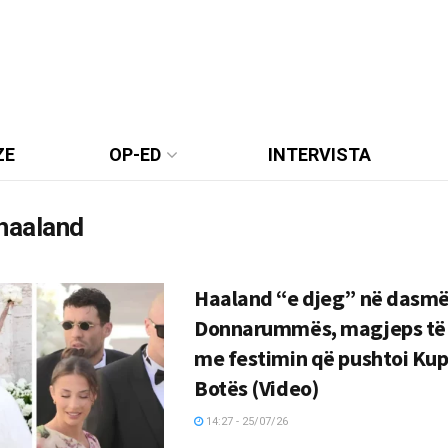
ZE
OP-ED
INTERVISTA
haaland
Haaland “e djeg” në dasmë
Donnarummës, magjeps të 
me festimin që pushtoi Kup
Botës (Video)
14:27 - 25/07/26