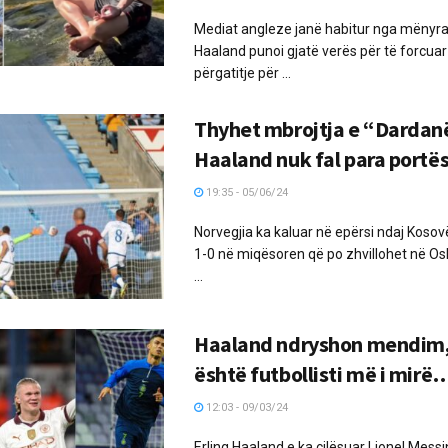
Mediat angleze janë habitur nga mënyra 
Haaland punoi gjatë verës për të forcua
përgatitje për ...
Thyhet mbrojtja e “Dardan
Haaland nuk fal para portës
19:35 - 05/06/24
Norvegjia ka kaluar në epërsi ndaj Koso
1-0 në miqësoren që po zhvillohet në Osl
...
Haaland ndryshon mendim, 
është futbollisti më i mirë
12:03 - 09/03/24
Erling Haaland e ka cilësuar Lionel Messin 