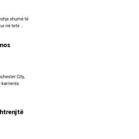
deshje shumë të
ur në tetë ...
rmos
chester City,
 karrierës.
shtrenjtë