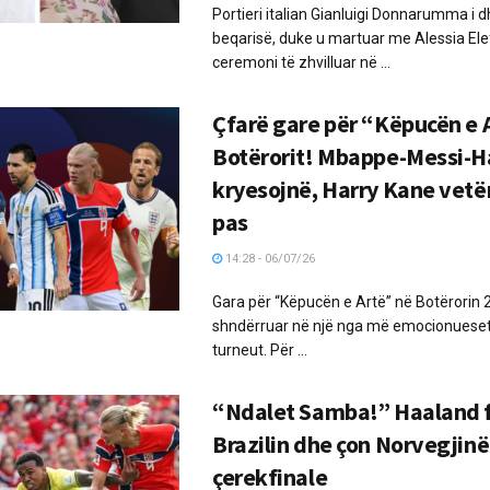
Portieri italian Gianluigi Donnarumma i 
beqarisë, duke u martuar me Alessia Ele
ceremoni të zhvilluar në ...
Çfarë gare për “Këpucën e 
Botërorit! Mbappe-Messi-
kryesojnë, Harry Kane vetë
pas
14:28 - 06/07/26
Gara për “Këpucën e Artë” në Botërorin 
shndërruar në një nga më emocionueset 
turneut. Për ...
“Ndalet Samba!” Haaland 
Brazilin dhe çon Norvegjinë
çerekfinale