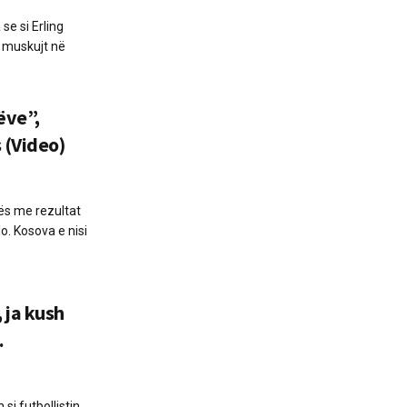
se si Erling
r muskujt në
ëve”,
 (Video)
vës me rezultat
o. Kosova e nisi
ja kush
…
si futbollistin