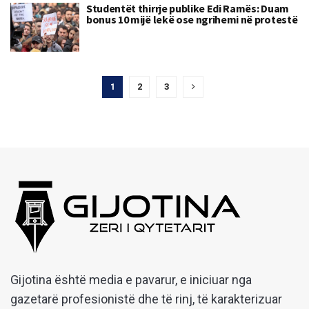
Studentët thirrje publike Edi Ramës: Duam
bonus 10 mijë lekë ose ngrihemi në protestë
1
2
3
Gijotina është media e pavarur, e iniciuar nga
gazetarë profesionistë dhe të rinj, të karakterizuar