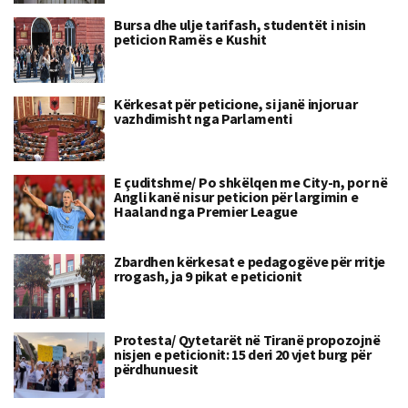
Bursa dhe ulje tarifash, studentët i nisin
peticion Ramës e Kushit
Kërkesat për peticione, si janë injoruar
vazhdimisht nga Parlamenti
E çuditshme/ Po shkëlqen me City-n, por në
Angli kanë nisur peticion për largimin e
Haaland nga Premier League
Zbardhen kërkesat e pedagogëve për rritje
rrogash, ja 9 pikat e peticionit
Protesta/ Qytetarët në Tiranë propozojnë
nisjen e peticionit: 15 deri 20 vjet burg për
përdhunuesit