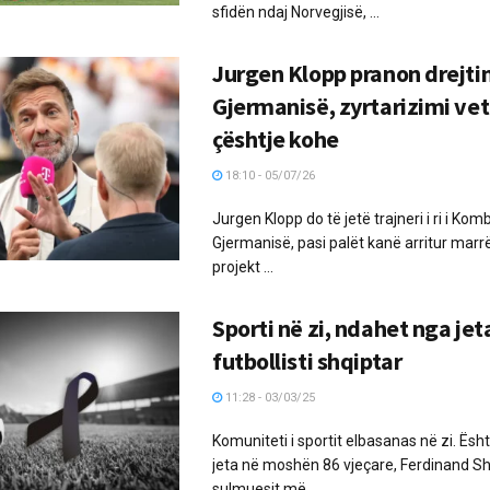
sfidën ndaj Norvegjisë, ...
Jurgen Klopp pranon drejti
Gjermanisë, zyrtarizimi ve
çështje kohe
18:10 - 05/07/26
Jurgen Klopp do të jetë trajneri i ri i Ko
Gjermanisë, pasi palët kanë arritur marr
projekt ...
Sporti në zi, ndahet nga jeta
futbollisti shqiptar
11:28 - 03/03/25
Komuniteti i sportit elbasanas në zi. Ës
jeta në moshën 86 vjeçare, Ferdinand Shk
sulmuesit më ...