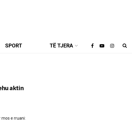
SPORT
TË TJERA
ehu aktin
 mos e rruani: