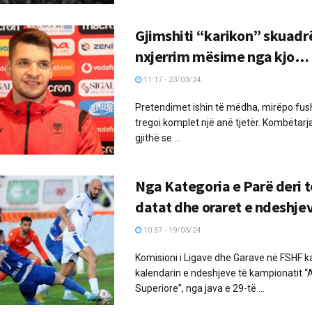
Gjimshiti “karikon” skuadr
nxjerrim mësime nga kjo…
11:17 - 23/03/24
Pretendimet ishin të mëdha, mirëpo fush
tregoi komplet një anë tjetër. Kombëtarja e
gjithë se ...
Nga Kategoria e Parë deri t
datat dhe oraret e ndeshje
10:57 - 19/03/24
Komisioni i Ligave dhe Garave në FSHF k
kalendarin e ndeshjeve të kampionatit “
Superiore”, nga java e 29-të ...