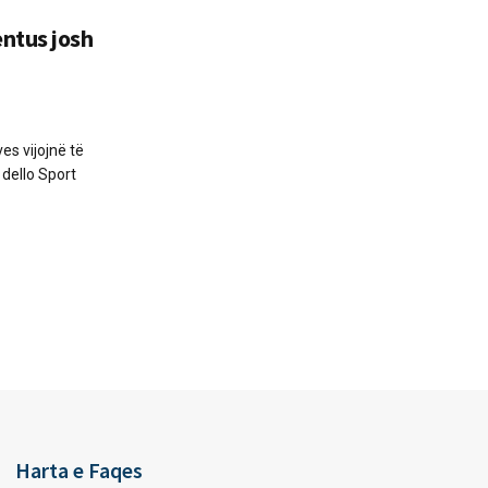
ntus josh
ves vijojnë të
 dello Sport
Harta e Faqes