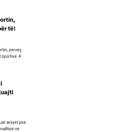
ortin,
për të!
rtin, përveç
 sportive. 4
i
juajti
aruar arsyet pse
nalltisë në