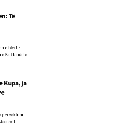
ën: Të
a e blertë
 Kilit bindi të
e Kupa, ja
ve
a përcaktuar
Abissnet