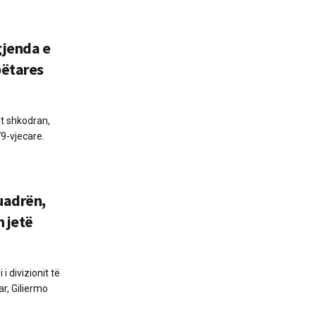
gjenda e
bëtares
lit shkodran,
9-vjecare.
uadrën,
n jetë
 i divizionit të
ar, Giliermo