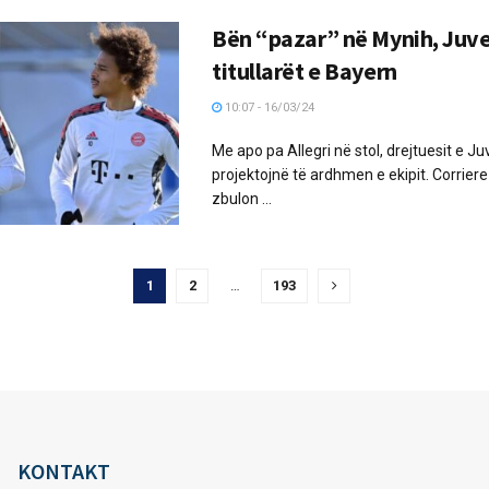
Bën “pazar” në Mynih, Juve
titullarët e Bayern
10:07 - 16/03/24
Me apo pa Allegri në stol, drejtuesit e Ju
projektojnë të ardhmen e ekipit. Corriere
zbulon ...
1
2
…
193
KONTAKT