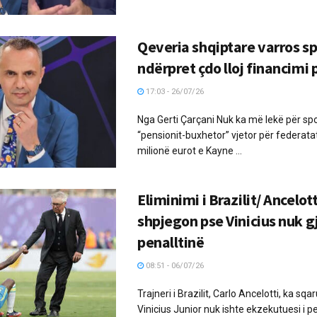
Qeveria shqiptare varros sp
ndërpret çdo lloj financimi 
17:03 - 26/07/26
Nga Gerti Çarçani Nuk ka më lekë për spo
“pensionit-buxhetor” vjetor për federatat
milionë eurot e Kayne ...
Eliminimi i Brazilit/ Ancelott
shpjegon pse Vinicius nuk g
penalltinë
08:51 - 06/07/26
Trajneri i Brazilit, Carlo Ancelotti, ka sq
Vinicius Junior nuk ishte ekzekutuesi i pe