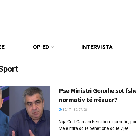
ZE
OP-ED
INTERVISTA
Sport
Pse Ministri Gonxhe sot fsh
normativ të rrëzuar?
19:17 - 30/07/26
Nga Gert Carcani Kemi bërë qametin, por
Më e mira do të bëhet dhe do të vijë! ...