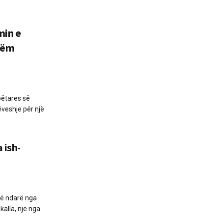
min e
tëm
mbëtares së
ëveshje për një
 ish-
htë ndarë nga
alla, një nga