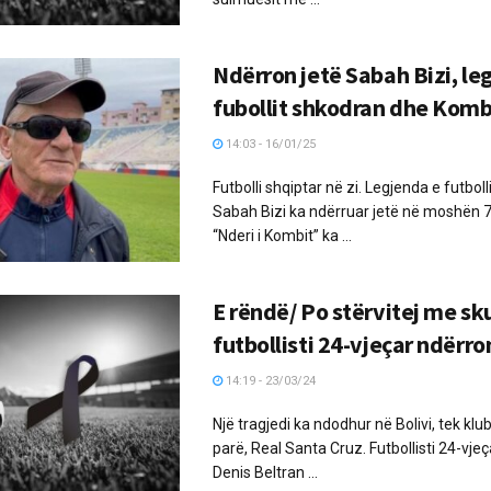
Ndërron jetë Sabah Bizi, le
fubollit shkodran dhe Kom
14:03 - 16/01/25
Futbolli shqiptar në zi. Legjenda e futbol
Sabah Bizi ka ndërruar jetë në moshën 7
“Nderi i Kombit” ka ...
E rëndë/ Po stërvitej me sk
futbollisti 24-vjeçar ndërro
14:19 - 23/03/24
Një tragjedi ka ndodhur në Bolivi, tek klubi
parë, Real Santa Cruz. Futbollisti 24-vjeç
Denis Beltran ...