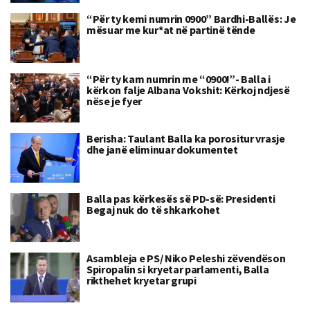
“Për ty kemi numrin 0900” Bardhi-Ballës: Je
mësuar me kur*at në partinë tënde
“Për ty kam numrin me “0900!”- Balla i
kërkon falje Albana Vokshit: Kërkoj ndjesë
nëse je fyer
Berisha: Taulant Balla ka porositur vrasje
dhe janë eliminuar dokumentet
Balla pas kërkesës së PD-së: Presidenti
Begaj nuk do të shkarkohet
Asambleja e PS/ Niko Peleshi zëvendëson
Spiropalin si kryetar parlamenti, Balla
rikthehet kryetar grupi