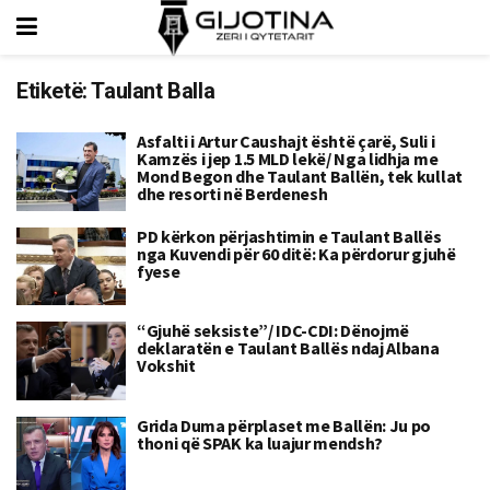
Etiketë:
Taulant Balla
Asfalti i Artur Caushajt është çarë, Suli i
Kamzës i jep 1.5 MLD lekë/ Nga lidhja me
Mond Begon dhe Taulant Ballën, tek kullat
dhe resorti në Berdenesh
PD kërkon përjashtimin e Taulant Ballës
nga Kuvendi për 60 ditë: Ka përdorur gjuhë
fyese
“Gjuhë seksiste”/ IDC-CDI: Dënojmë
deklaratën e Taulant Ballës ndaj Albana
Vokshit
Grida Duma përplaset me Ballën: Ju po
thoni që SPAK ka luajur mendsh?