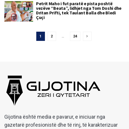
Petrit Maho i fut paratë e pista poshtë
vezëve “Beata”, lidhjet nga Tom Doshi dhe
Dritan Prifti, tek Taulant Balla dhe Bledi
Çuçi
1
2
…
24
Gijotina është media e pavarur, e iniciuar nga
gazetarë profesionistë dhe të rinj, të karakterizuar