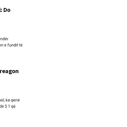
: Do
undër
n e fundit të
 reagon
el, ka qenë
dë 5:1 që