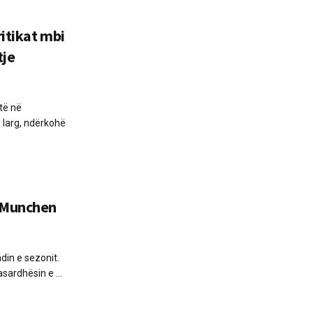
itikat mbi
tje
të në
 larg, ndërkohë
 Munchen
din e sezonit.
sardhësin e ...