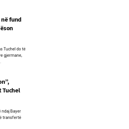
 në fund
dëson
 Tuchel do të
ve gjermane,
.
on”,
t Tuchel
ë ndaj Bayer
ë transfertë