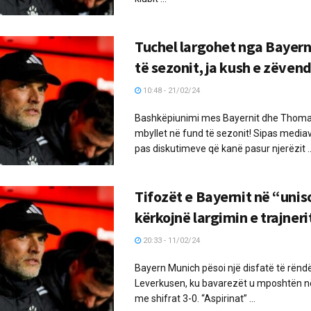
Tuchel largohet nga Bayern
të sezonit, ja kush e zëven
10:48 - 21/02/24
Bashkëpiunimi mes Bayernit dhe Thomas
mbyllet në fund të sezonit! Sipas media
pas diskutimeve që kanë pasur njerëzit ..
Tifozët e Bayernit në “unis
kërkojnë largimin e trajneri
20:33 - 11/02/24
Bayern Munich pësoi një disfatë të rënd
Leverkusen, ku bavarezët u mposhtën n
me shifrat 3-0. “Aspirinat” ...