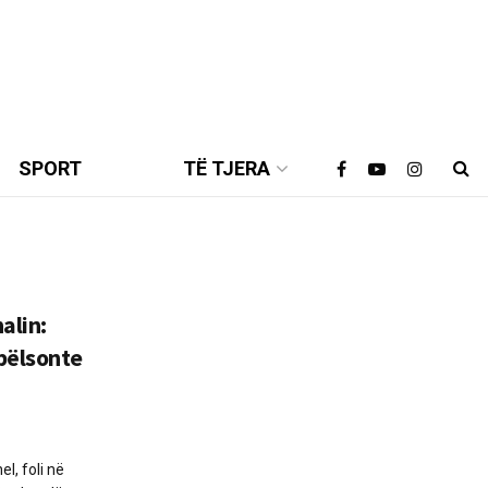
SPORT
TË TJERA
alin:
bëlsonte
l, foli në