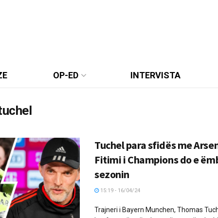
ZE
OP-ED
INTERVISTA
tuchel
Tuchel para sfidës me Arsen
Fitimi i Champions do e ëm
sezonin
15:19 - 16/04/24
Trajneri i Bayern Munchen, Thomas Tuche