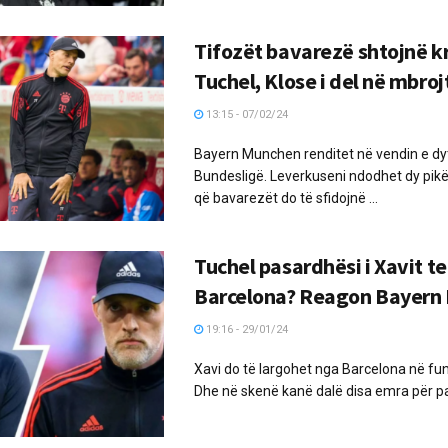
Tifozët bavarezë shtojnë kr
Tuchel, Klose i del në mbroj
13:15 - 07/02/24
Bayern Munchen renditet në vendin e dy
Bundesligë. Leverkuseni ndodhet dy pikë
që bavarezët do të sfidojnë ...
Tuchel pasardhësi i Xavit te
Barcelona? Reagon Bayern
19:16 - 29/01/24
Xavi do të largohet nga Barcelona në fun
Dhe në skenë kanë dalë disa emra për pa