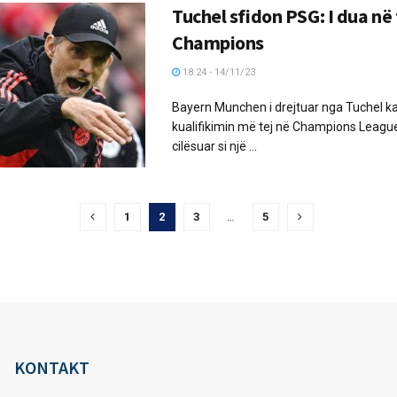
Tuchel sfidon PSG: I dua në 
Champions
18:24 - 14/11/23
Bayern Munchen i drejtuar nga Tuchel ka
kualifikimin më tej në Champions Leagu
cilësuar si një ...
1
2
3
…
5
KONTAKT