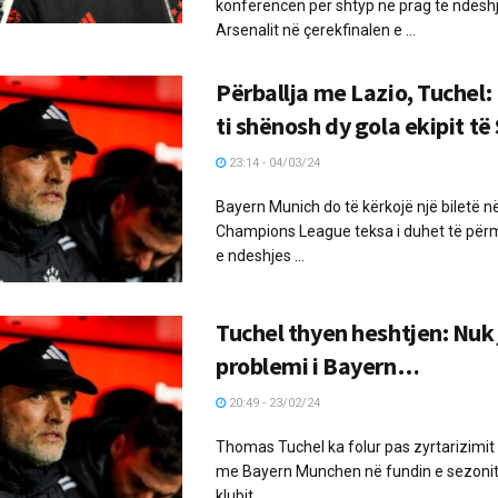
konferencën për shtyp në prag të ndesh
Arsenalit në çerekfinalen e ...
Përballja me Lazio, Tuchel: 
ti shënosh dy gola ekipit të 
23:14 - 04/03/24
Bayern Munich do të kërkojë një biletë n
Champions League teksa i duhet të pë
e ndeshjes ...
Tuchel thyen heshtjen: Nuk
problemi i Bayern…
20:49 - 23/02/24
Thomas Tuchel ka folur pas zyrtarizimit t
me Bayern Munchen në fundin e sezonit.
klubit ...