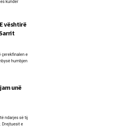
jes kundër
E vështirë
Sarrit
ë çerekfinalen e
rmbysë humbjen
 jam unë
ë ndarjes së tij
 Drejtuesit e