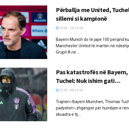
Përballja me United, Tuchel
sillemi si kampionë
19:02 - 12/12/23
Bayern Munich do të japë 100 përqind k
Manchester United të martën në ndeshje
Grupit A në ...
Pas katastrofës në Bayern,
Tuchel: Nuk ishim gati…
21:50 - 09/12/23
Trajneri i Bayern Munchen, Thomas Tuch
padyshim i zhgënjyer për humbjen e rën
skuadra e tij ...