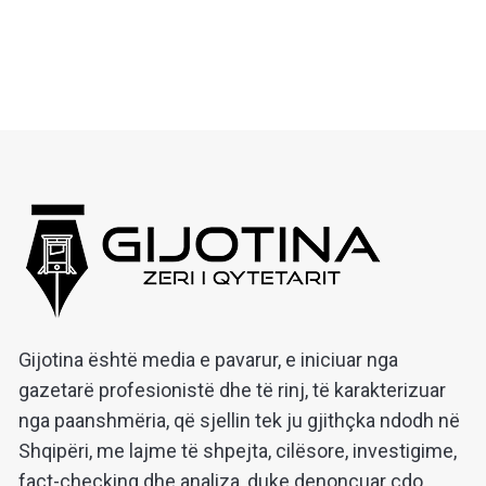
Gijotina është media e pavarur, e iniciuar nga
gazetarë profesionistë dhe të rinj, të karakterizuar
nga paanshmëria, që sjellin tek ju gjithçka ndodh në
Shqipëri, me lajme të shpejta, cilësore, investigime,
fact-checking dhe analiza, duke denoncuar çdo