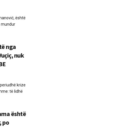
omanović, është
te mundur
htë nga
uçiç, nuk
 BE
 periudhë krize
hme: të lidhë
Rama është
, po