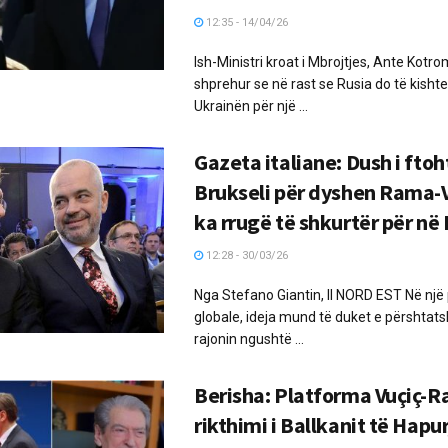
12:35 - 14/04/26
Ish-Ministri kroat i Mbrojtjes, Ante Kotr
shprehur se në rast se Rusia do të kish
Ukrainën për një ...
Gazeta italiane: Dush i fto
Brukseli për dyshen Rama-V
ka rrugë të shkurtër për në
12:28 - 30/03/26
Nga Stefano Giantin, Il NORD EST Në një
globale, ideja mund të duket e përshtats
rajonin ngushtë ...
Berisha: Platforma Vuçiç-
rikthimi i Ballkanit të Hapur