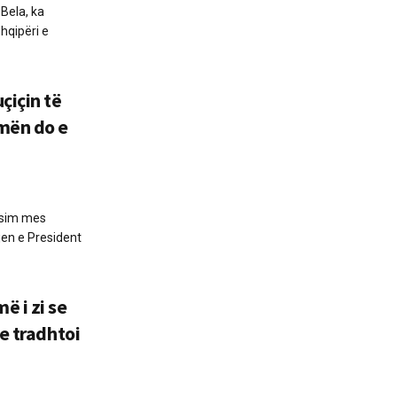
 Bela, ka
hqipëri e
çiçin të
mën do e
hasim mes
jen e President
ë i zi se
e tradhtoi