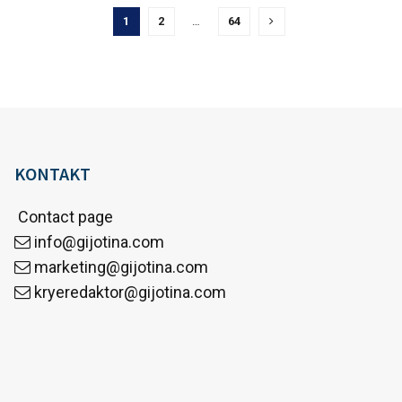
1
2
…
64
KONTAKT
Contact page
info@gijotina.com
marketing@gijotina.com
kryeredaktor@gijotina.com