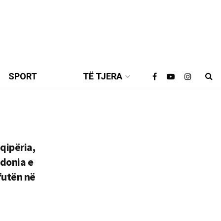
SPORT
TË TJERA
qipëria,
donia e
futën në