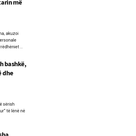
tarin më
sha, akuzoi
personale
ëdhëniet ...
h bashkë,
ë dhe
E
ë sërish
ur” të lënë në
isha