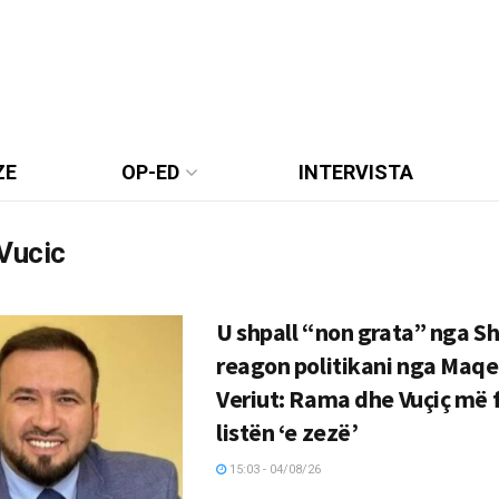
ZE
OP-ED
INTERVISTA
Vucic
U shpall “non grata” nga Sh
reagon politikani nga Maqe
Veriut: Rama dhe Vuçiç më 
listën ‘e zezë’
15:03 - 04/08/26