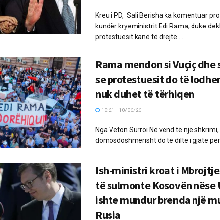
Kreu i PD, Sali Berisha ka komentuar pro
kundër kryeministrit Edi Rama, duke dek
protestuesit kanë të drejtë ...
Rama mendon si Vuçiç dhe 
se protestuesit do të lodhen
nuk duhet të tërhiqen
10:21 - 10/06/26
Nga Veton Surroi Në vend të një shkrimi, i 
domosdoshmërisht do të dilte i gjatë për 
Ish-ministri kroat i Mbrojtje
të sulmonte Kosovën nëse 
ishte mundur brenda një mu
Rusia