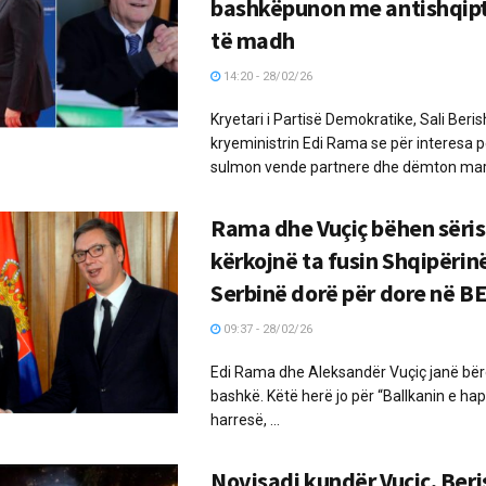
bashkëpunon me antishqip
të madh
14:20 - 28/02/26
Kryetari i Partisë Demokratike, Sali Beri
kryeministrin Edi Rama se për interesa 
sulmon vende partnere dhe dëmton marr
Rama dhe Vuçiç bëhen sëris
kërkojnë ta fusin Shqipërin
Serbinë dorë për dore në B
09:37 - 28/02/26
Edi Rama dhe Aleksandër Vuçiç janë bër
bashkë. Këtë herë jo për “Ballkanin e hap
harresë, ...
Novisadi kundër Vuçiç, Ber