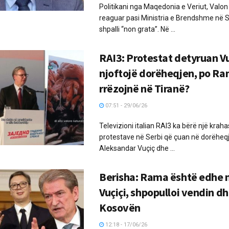
Politikani nga Maqedonia e Veriut, Valon
reaguar pasi Ministria e Brendshme në S
shpalli “non grata”. Në ...
RAI3: Protestat detyruan Vu
njoftojë dorëheqjen, po Ra
rrëzojnë në Tiranë?
07:51 - 29/06/26
Televizioni italian RAI3 ka bërë një kra
protestave në Serbi që çuan në dorëheq
Aleksandar Vuçiç dhe ...
Berisha: Rama është edhe m
Vuçiçi, shpopulloi vendin dh
Kosovën
12:18 - 17/06/26