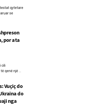
testat qytetare
laruar se
shpreson
, por ata
cili
të qenë një ...
s: Vuçiç do
Ukraina do
aji nga