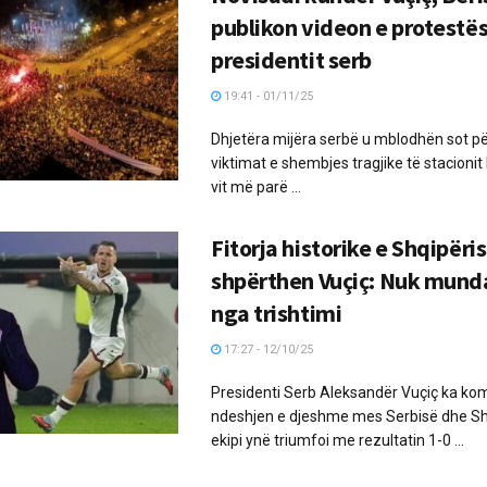
publikon videon e protestë
presidentit serb
19:41 - 01/11/25
Dhjetëra mijëra serbë u mblodhën sot pë
viktimat e shembjes tragjike të stacioni
vit më parë ...
Fitorja historike e Shqipëris
shpërthen Vuçiç: Nuk munda 
nga trishtimi
17:27 - 12/10/25
Presidenti Serb Aleksandër Vuçiç ka ko
ndeshjen e djeshme mes Serbisë dhe Shq
ekipi ynë triumfoi me rezultatin 1-0 ...