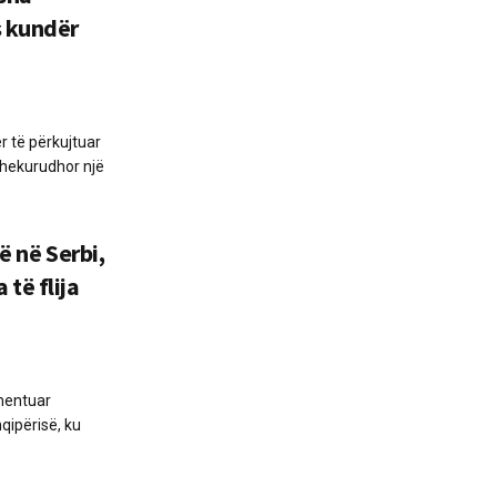
s kundër
r të përkujtuar
t hekurudhor një
ë në Serbi,
të flija
mentuar
ipërisë, ku