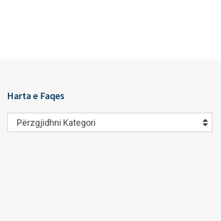
Harta e Faqes
Harta
Përzgjidhni Kategori
e
Faqes